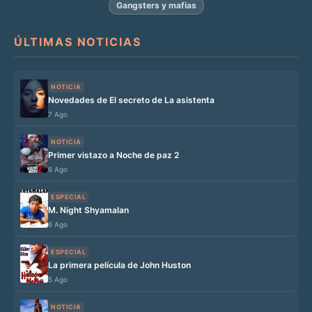
Gangsters y mafias
ÚLTIMAS NOTICIAS
NOTICIA
Novedades de El secreto de La asistenta
7 Ago
NOTICIA
Primer vistazo a Noche de paz 2
6 Ago
ESPECIAL
M. Night Shyamalan
6 Ago
ESPECIAL
La primera película de John Huston
5 Ago
NOTICIA