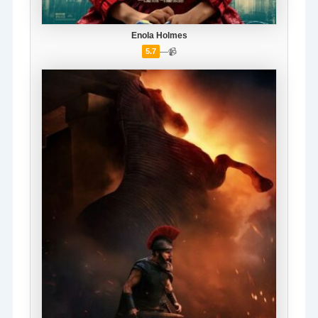
Enola Holmes
—
📹
5.7