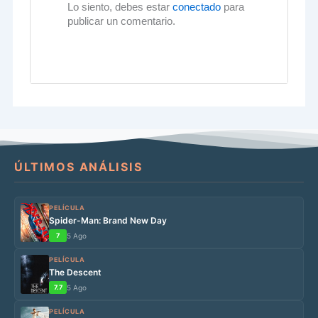
Lo siento, debes estar
conectado
para
publicar un comentario.
ÚLTIMOS ANÁLISIS
PELÍCULA
Spider-Man: Brand New Day
7
5 Ago
PELÍCULA
The Descent
7.7
5 Ago
PELÍCULA