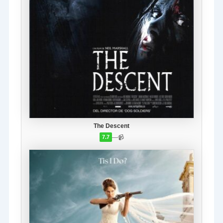
The Descent
—
📹
7.7