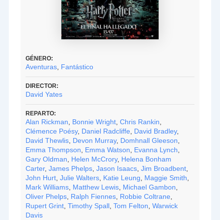
GÉNERO:
Aventuras
,
Fantástico
DIRECTOR:
David Yates
REPARTO:
Alan Rickman
,
Bonnie Wright
,
Chris Rankin
,
Clémence Poésy
,
Daniel Radcliffe
,
David Bradley
,
David Thewlis
,
Devon Murray
,
Domhnall Gleeson
,
Emma Thompson
,
Emma Watson
,
Evanna Lynch
,
Gary Oldman
,
Helen McCrory
,
Helena Bonham
Carter
,
James Phelps
,
Jason Isaacs
,
Jim Broadbent
,
John Hurt
,
Julie Walters
,
Katie Leung
,
Maggie Smith
,
Mark Williams
,
Matthew Lewis
,
Michael Gambon
,
Oliver Phelps
,
Ralph Fiennes
,
Robbie Coltrane
,
Rupert Grint
,
Timothy Spall
,
Tom Felton
,
Warwick
Davis