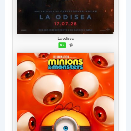
La odisea
—
📹
8.2