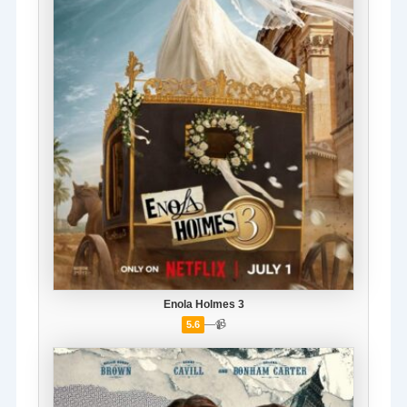
Enola Holmes 3
—
📹
5.6