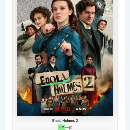
Enola Holmes 2
—
📹
6.2