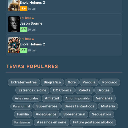
Enola Holmes 3
5.6
30 Jul
PELÍCULA
Jason Bourne
6.5
29 Jul
PELÍCULA
Enola Holmes 2
6.2
29 Jul
TEMAS POPULARES
Extraterrestres
Biográfica
Gore
Parodia
Policíaco
Estrenos de cine
DC Comics
Robots
Drogas
Amistad
Venganza
Artes marciales
Amor imposible
Superhéroes
Seres fantásticos
Misterio
Paranormal
Familia
Videojuegos
Sobrenatural
Secuestros
Asesinos en serie
Futuro postapocalíptico
Fantasmas