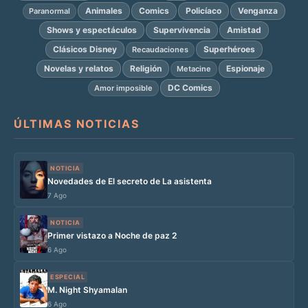
Animales
Comics
Policíaco
Venganza
Paranormal
Shows y espectáculos
Supervivencia
Amistad
Clásicos Disney
Superhéroes
Recaudaciones
Novelas y relatos
Religión
Espionaje
Metacine
DC Comics
Amor imposible
ÚLTIMAS NOTICIAS
NOTICIA
Novedades de El secreto de La asistenta
7 Ago
NOTICIA
Primer vistazo a Noche de paz 2
6 Ago
ESPECIAL
M. Night Shyamalan
6 Ago