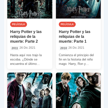
PELÍCULA
PELÍCULA
Harry Potter y las
Harry Potter y las
reliquias de la
reliquias de la
muerte: Parte 2
muerte: Parte 1
26 Dic 2021
26 Dic 2021
2011
2010
Hasta aquí nos trajo la
Comienza el principio del
escoba. ¿Dónde se
fin en la historia del niño
encuentra el último
mago. Harry, Ron y
horrocrux? Como no podía
Hermione no acuden a
ser de otro modo en […]
Hogwarts en […]
7
7