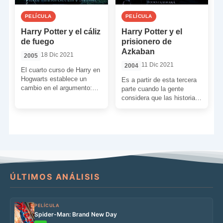
PELÍCULA
PELÍCULA
Harry Potter y el cáliz
Harry Potter y el
de fuego
prisionero de
Azkaban
18 Dic 2021
2005
11 Dic 2021
2004
El cuarto curso de Harry en
Hogwarts establece un
Es a partir de esta tercera
cambio en el argumento:
parte cuando la gente
atrás quedan las cosas de
considera que las historias
niños, se […]
se vuelven más
complejas/maduras.
Alfonso Cuarón […]
ÚLTIMOS ANÁLISIS
PELÍCULA
Spider-Man: Brand New Day