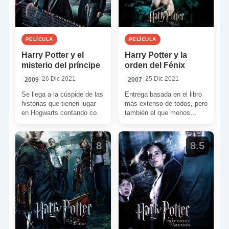
PELÍCULA
PELÍCULA
Harry Potter y el
Harry Potter y la
misterio del príncipe
orden del Fénix
26 Dic 2021
25 Dic 2021
2009
2007
Se llega a la cúspide de las
Entrega basada en el libro
historias que tienen lugar
más extenso de todos, pero
en Hogwarts contando con
también el que menos
la atmósfera más oscura de
aporta argumentalmente.
[…]
Aunque la película pueda
[…]
8
8.5