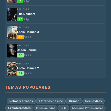
7
5 Ago
PELÍCULA
The Descent
7.7
5 Ago
PELÍCULA
Enola Holmes 3
5.6
30 Jul
PELÍCULA
Jason Bourne
6.5
29 Jul
PELÍCULA
Enola Holmes 2
6.2
29 Jul
TEMAS POPULARES
Robos y atracos
Estrenos de cine
Crimen
Secuestros
Extraterrestres
3-D
Otros mundos
Asesinos Profesionales