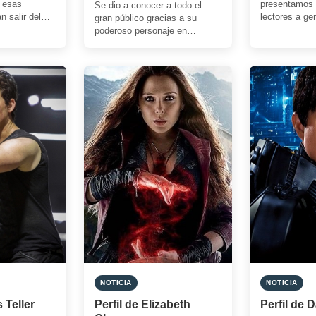
 esas
presentamos 
Se dio a conocer a todo el
n salir del
lectores a ge
gran público gracias a su
s a su
del cine que e
poderoso personaje en
Pero tambié
‘Terminator: Destino oscuro’
(Tim Miller, […]
NOTICIA
NOTICIA
s Teller
Perfil de Elizabeth
Perfil de