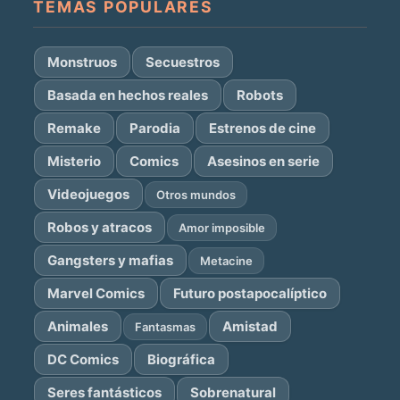
TEMAS POPULARES
Monstruos
Secuestros
Basada en hechos reales
Robots
Remake
Parodia
Estrenos de cine
Misterio
Comics
Asesinos en serie
Videojuegos
Otros mundos
Robos y atracos
Amor imposible
Gangsters y mafias
Metacine
Marvel Comics
Futuro postapocalíptico
Animales
Amistad
Fantasmas
DC Comics
Biográfica
Seres fantásticos
Sobrenatural