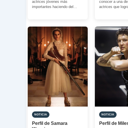
actrices jóvenes más
conocer a una de
importantes haciendo del
actrices que logra
feminismo, la lectura y la
anonimato gracia
cultura sus banderas. […]
selección […]
NOTICIA
NOTICIA
Perfil de Samara
Perfil de Mile