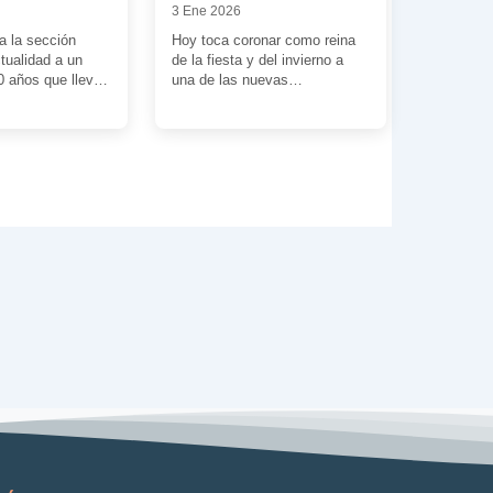
3 Ene 2026
a la sección
Hoy toca coronar como reina
ctualidad a un
de la fiesta y del invierno a
0 años que lleva
una de las nuevas
rabajando […]
superheroínas del MCU.
Apadrinada […]