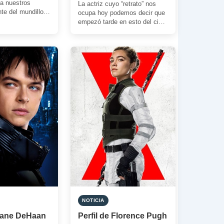
a nuestros
La actriz cuyo “retrato” nos
nte del mundillo
ocupa hoy podemos decir que
stá «on-fire».
empezó tarde en esto del cine.
n hacemos […]
Concretamente se dejó ver
[…]
NOTICIA
 Dane DeHaan
Perfil de Florence Pugh