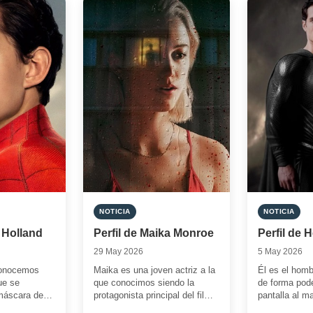
NOTICIA
NOTICIA
 Holland
Perfil de Maika Monroe
Perfil de H
29 May 2026
5 May 2026
conocemos
Maika es una joven actriz a la
Él es el homb
ue se
que conocimos siendo la
de forma pode
máscara de
protagonista principal del film
pantalla al m
 Spider-Man.
‘It Follows’, la sensación del
DC Cómics. 