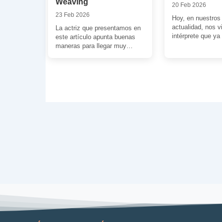
Weaving
20 Feb 2026
23 Feb 2026
Hoy, en nuestros 
actualidad, nos v
La actriz que presentamos en
intérprete que ya
este artículo apunta buenas
haciendo bastante
maneras para llegar muy
Hollywood. Ha [
arriba. Criada en la misma
cantera australiana […]