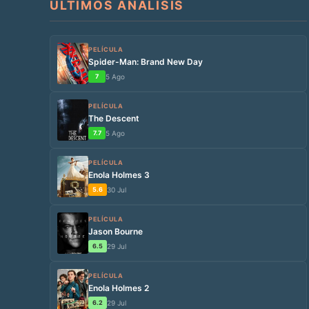
ÚLTIMOS ANÁLISIS
PELÍCULA
Spider-Man: Brand New Day
7
5 Ago
PELÍCULA
The Descent
7.7
5 Ago
PELÍCULA
Enola Holmes 3
5.6
30 Jul
PELÍCULA
Jason Bourne
6.5
29 Jul
PELÍCULA
Enola Holmes 2
6.2
29 Jul