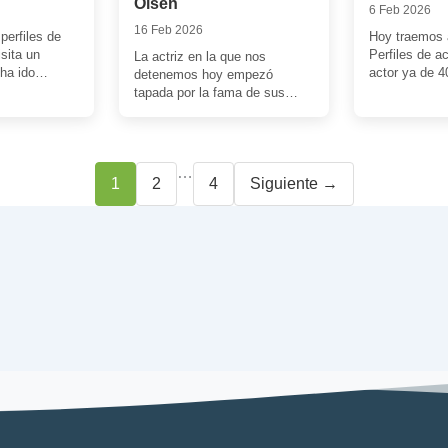
Olsen
6 Feb 2026
16 Feb 2026
perfiles de
Hoy traemos 
isita un
Perfiles de a
La actriz en la que nos
 ha ido
actor ya de 4
detenemos hoy empezó
 ruido por
desde 2012 t
tapada por la fama de sus
…]
hermanas gemelas. Sin
embargo, luego […]
…
Página
Página
Página
1
2
4
Siguiente →