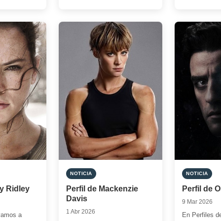
[…]
NOTICIA
NOTICIA
sy Ridley
Perfil de Mackenzie
Perfil de 
Davis
9 Mar 2026
1 Abr 2026
vamos a
En Perfiles d