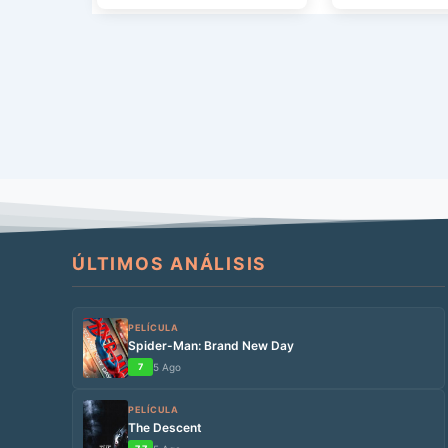
podía ser de otro modo en […]
acuden a Hogwar
ÚLTIMOS ANÁLISIS
PELÍCULA
Spider-Man: Brand New Day
7
5 Ago
PELÍCULA
The Descent