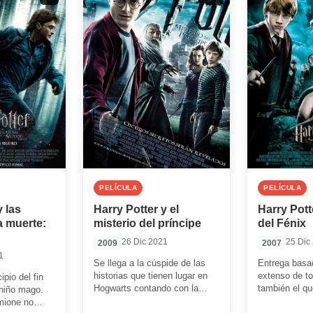
PELÍCULA
PELÍCULA
y las
Harry Potter y el
Harry Pott
la muerte:
misterio del príncipe
del Fénix
26 Dic 2021
25 Dic
2009
2007
1
Se llega a la cúspide de las
Entrega basad
historias que tienen lugar en
extenso de to
ipio del fin
Hogwarts contando con la
también el q
l niño mago.
atmósfera más oscura de […]
argumentalme
mione no