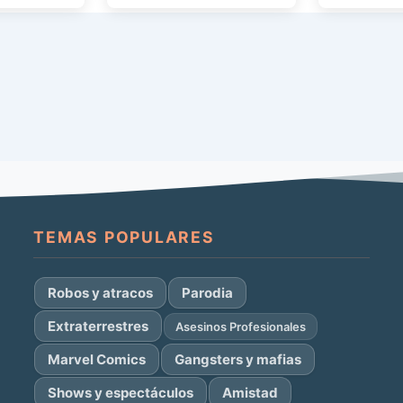
película pued
ts en […]
TEMAS POPULARES
Robos y atracos
Parodia
Extraterrestres
Asesinos Profesionales
Marvel Comics
Gangsters y mafias
Shows y espectáculos
Amistad