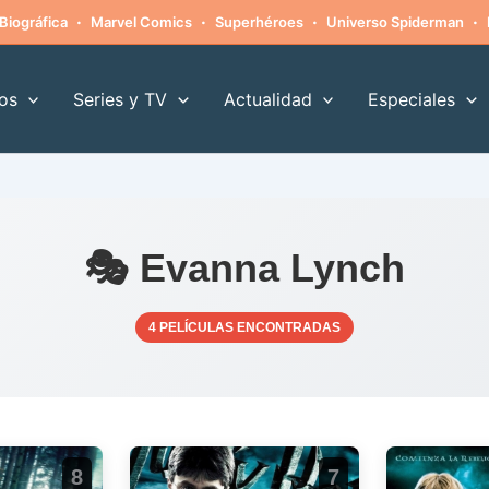
·
·
·
·
Biográfica
Marvel Comics
Superhéroes
Universo Spiderman
os
Series y TV
Actualidad
Especiales
🎭 Evanna Lynch
4 PELÍCULAS ENCONTRADAS
8
7