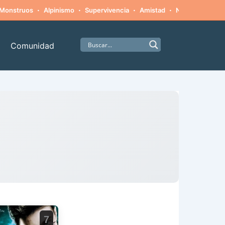
·
·
·
·
Monstruos
Alpinismo
Supervivencia
Amistad
Naturaleza hosti
Comunidad
7