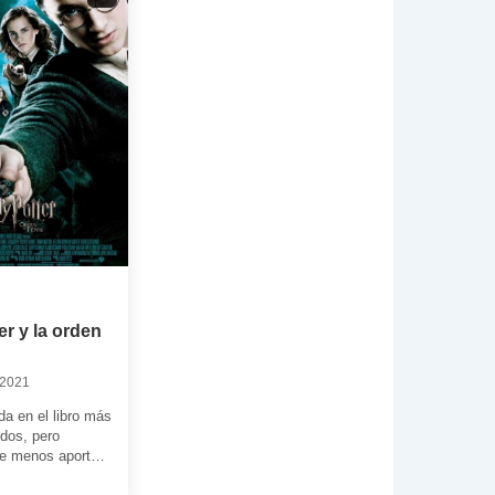
er y la orden
 2021
a en el libro más
dos, pero
ue menos aporta
nte. Aunque la