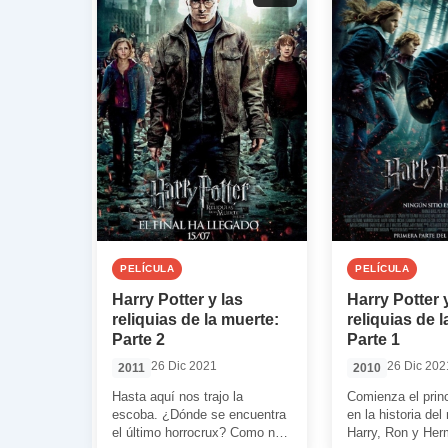
PELÍCULA
PELÍCULA
Harry Potter y las
Harry Potter 
reliquias de la muerte:
reliquias de 
Parte 2
Parte 1
26 Dic 2021
26 Dic 202
2011
2010
Hasta aquí nos trajo la
Comienza el princ
escoba. ¿Dónde se encuentra
en la historia de
el último horrocrux? Como no
Harry, Ron y Her