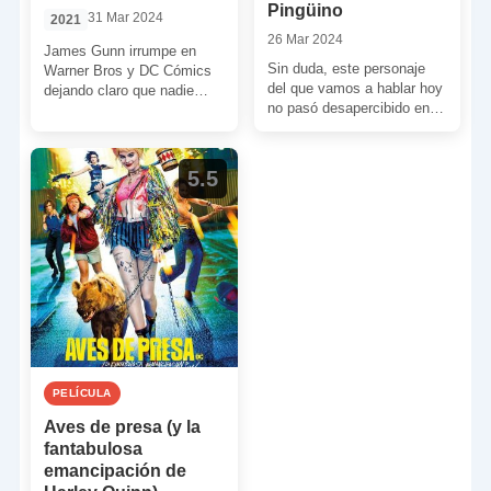
Pingüino
31 Mar 2024
2021
26 Mar 2024
James Gunn irrumpe en
Sin duda, este personaje
Warner Bros y DC Cómics
del que vamos a hablar hoy
dejando claro que nadie
no pasó desapercibido en la
puede ponerle límites a sus
película en la que se […]
excesos. Para […]
5.5
PELÍCULA
Aves de presa (y la
fantabulosa
emancipación de