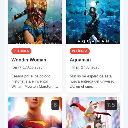
PELÍCULA
PELÍCULA
Wonder Woman
Aquaman
17 Ago 2025
27 Jul 2025
2017
2018
Creada por el psicólogo,
Mucho se esperó de esta
historietista e inventor
nueva entrega del universo
William Moulton Marston, y
DC en el cine.
habiendo aparecido por
Especialmente por lo que
primera vez en 1941 en las
implicaba llevar a […]
[…]
6
7.5