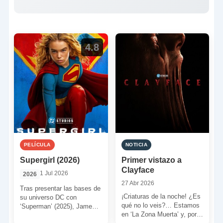
4.8
PELÍCULA
NOTICIA
Supergirl (2026)
Primer vistazo a
Clayface
1 Jul 2026
2026
27 Abr 2026
Tras presentar las bases de
¡Criaturas de la noche! ¿Es
su universo DC con
qué no lo veis?… Estamos
‘Superman’ (2025), James
en ‘La Zona Muerta’ y, por
Gunn nos trae a su prima.