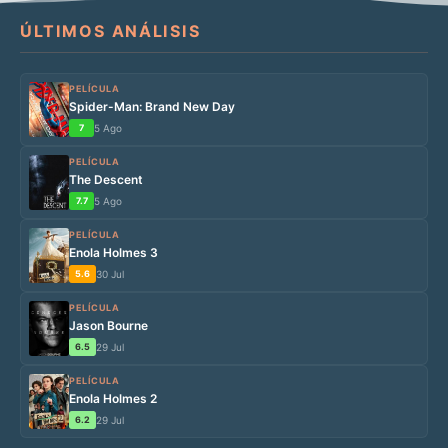
ÚLTIMOS ANÁLISIS
PELÍCULA
Spider-Man: Brand New Day
7
5 Ago
PELÍCULA
The Descent
7.7
5 Ago
PELÍCULA
Enola Holmes 3
5.6
30 Jul
PELÍCULA
Jason Bourne
6.5
29 Jul
PELÍCULA
Enola Holmes 2
6.2
29 Jul