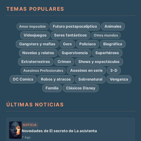
TEMAS POPULARES
Futuro postapocalíptico
Animales
Amor imposible
Videojuegos
Seres fantásticos
Otros mundos
Gangsters y mafias
Gore
Policíaco
Biográfica
Novelas y relatos
Supervivencia
Superhéroes
Extraterrestres
Crimen
Shows y espectáculos
Asesinos en serie
3-D
Asesinos Profesionales
DC Comics
Robos y atracos
Sobrenatural
Venganza
Familia
Clásicos Disney
ÚLTIMAS NOTICIAS
NOTICIA
Novedades de El secreto de La asistenta
7 Ago