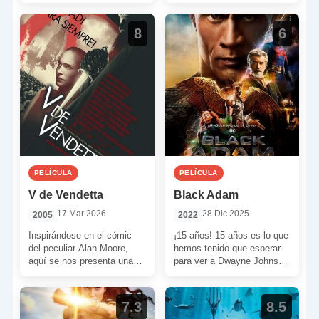
favor, “sean bienvenidos a
Kara sirve […]
[…]
8
6
PELÍCULA
PELÍCULA
V de Vendetta
Black Adam
17 Mar 2026
28 Dic 2025
2005
2022
Inspirándose en el cómic
¡15 años! 15 años es lo que
del peculiar Alan Moore,
hemos tenido que esperar
aquí se nos presenta una
para ver a Dwayne Johnson
Inglaterra totalitaria bajo la
poniéndose en la piel […]
producción de las […]
7.3
8.5