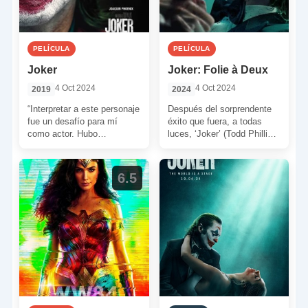
PELÍCULA
PELÍCULA
Joker
Joker: Folie à Deux
4 Oct 2024
4 Oct 2024
2019
2024
“Interpretar a este personaje
Después del sorprendente
fue un desafío para mí
éxito que fuera, a todas
como actor. Hubo
luces, ‘Joker’ (Todd Phillips,
momentos en que sentía
2019), se optó por hacer
pena por él y […]
una secuela. Una […]
6.5