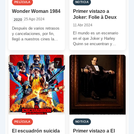
PELÍCULA
NOTICIA
Wonder Woman 1984
Primer vistazo a
Joker: Folie à Deux
25 Ago 2024
2020
11 Abr 2024
Después de varios retrasos
El mundo es un escenario
y cancelaciones, por fin,
en el que Joker y Harley
llegó a nuestros cines la
Quinn se encuentran y
segunda aventura
bailan bajo la música.
cinematográfica de la
Porque […]
princesa de […]
7
PELÍCULA
NOTICIA
El escuadrón suicida
Primer vistazo a El