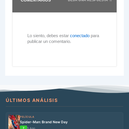
DEJA UNA RESPUESTA →
Lo siento, debes estar
conectado
para
publicar un comentario.
ÚLTIMOS ANÁLISIS
PELÍCULA
Spider-Man: Brand New Day
7
5 Ago