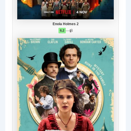
Enola Holmes 2
—
📹
6.2