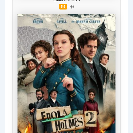
Enola Holmes 3
—
📹
5.6