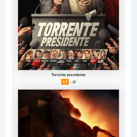
Torrente presidente
—
📹
4.3