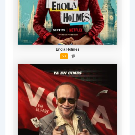
Enola Holmes
—
📹
5.7