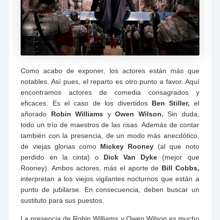
Como acabo de exponer, los actores están más que
notables. Así pues, el reparto es otro punto a favor. Aquí
encontramos actores de comedia consagrados y
eficaces. Es el caso de los divertidos
Ben Stiller,
el
añorado
Robin Williams
y
Owen Wilson.
Sin duda,
todo un trío de maestros de las risas. Además de contar
también con la presencia, de un modo más anecdótico,
de viejas glorias como
Mickey Rooney
(al que noto
perdido en la cinta) o
Dick Van Dyke
(mejor que
Rooney). Ambos actores, más el aporte de
Bill Cobbs,
interpretan a los viejos vigilantes nocturnos que están a
punto de jubilarse. En consecuencia, deben buscar un
sustituto para sus puestos.
La presencia de Robin Williams y Owen Wilson es mucho