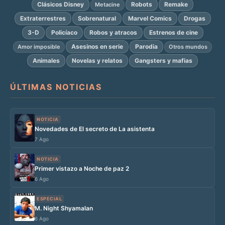
Clásicos Disney
Robots
Remake
Metacine
Extraterrestres
Sobrenatural
Marvel Comics
Drogas
3-D
Policíaco
Robos y atracos
Estrenos de cine
Asesinos en serie
Parodia
Amor imposible
Otros mundos
Animales
Novelas y relatos
Gangsters y mafias
ÚLTIMAS NOTICIAS
NOTICIA
Novedades de El secreto de La asistenta
7 Ago
NOTICIA
Primer vistazo a Noche de paz 2
6 Ago
ESPECIAL
M. Night Shyamalan
6 Ago