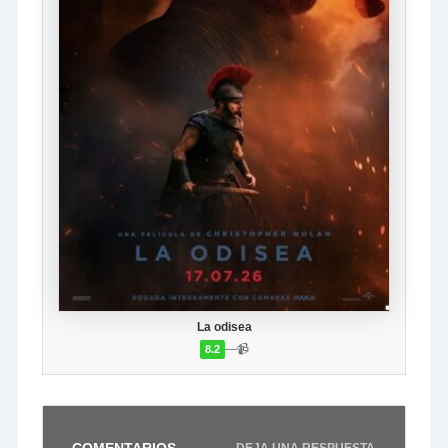
La odisea
—
📹
8.2
COMENTARIOS