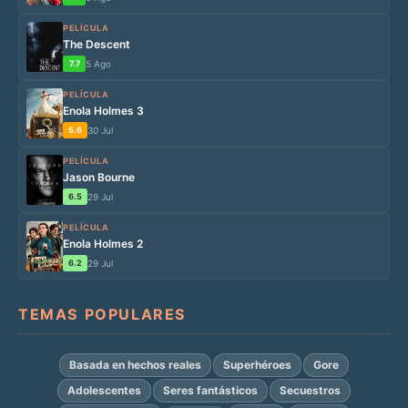
PELÍCULA
The Descent
7.7
5 Ago
PELÍCULA
Enola Holmes 3
5.6
30 Jul
PELÍCULA
Jason Bourne
6.5
29 Jul
PELÍCULA
Enola Holmes 2
6.2
29 Jul
TEMAS POPULARES
Basada en hechos reales
Superhéroes
Gore
Adolescentes
Seres fantásticos
Secuestros