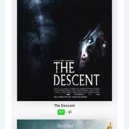
The Descent
—
📹
7.7