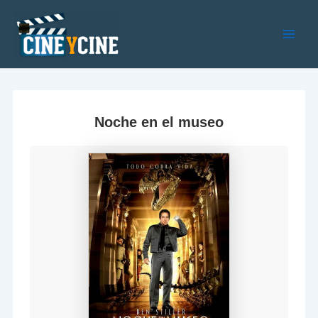
Ir
al
contenido
Main
Men
Noche en el museo