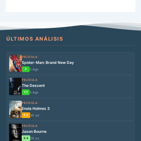
de pretensiones y su nula
[…]
ÚLTIMOS ANÁLISIS
PELÍCULA
Spider-Man: Brand New Day
7
5 Ago
PELÍCULA
The Descent
7.7
5 Ago
PELÍCULA
Enola Holmes 3
5.6
30 Jul
PELÍCULA
Jason Bourne
6.5
29 Jul