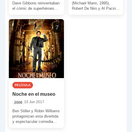
Dave Gibbons reinventaban
(Michael Mann, 1995),
el cómic de superhéroes
Robert De Niro y Al Pacino
con una gran novela
se volvieron a encontrar
gráfica. Su compleja
frente a frente. […]
estructura […]
7
PELÍCULA
Noche en el museo
10 Jun 2017
2006
Ben Stiller y Robin Williams
protagonizan esta divertida
y espectacular comedia
caracterizada por su falta