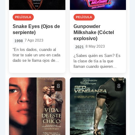
PELÍCULA
PELÍCULA
Snake Eyes (Ojos de
Gunpowder
serpiente)
Milkshake (Cóctel
explosivo)
7 Ago 2023
1998
8 May 2023
2021
“En los dados, cuando al
tirar te sale un uno en cada
¿Sabes quién es Sam? Es
dado se le llama ojos de
la clase de tía a la que
serpiente. Es […]
llaman cuando quieren
cobrar una factura. Pero
ahora […]
8
8