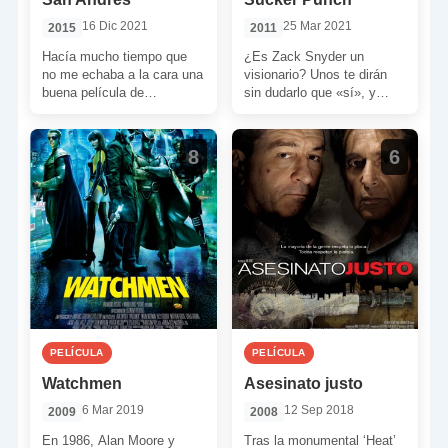
16 Dic 2021
25 Mar 2021
2015
2011
Hacía mucho tiempo que
¿Es Zack Snyder un
no me echaba a la cara una
visionario? Unos te dirán
buena película de
sin dudarlo que «sí», y
catástrofes en la pantalla
otros también sin dudarlo te
grande de […]
dirán que […]
8
6
PELÍCULA
PELÍCULA
Watchmen
Asesinato justo
6 Mar 2019
12 Sep 2018
2009
2008
En 1986, Alan Moore y
Tras la monumental ‘Heat’