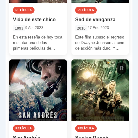
PELÍCULA
PELÍCULA
Vida de este chico
Sed de venganza
9 Abr 2023
27 Ene 2023
1993
2010
En esta reseña de hoy toca
Este film supuso el regreso
rescatar una de las
de Dwayne Johnson al cine
primeras películas de
de acción más duro. Y
Leonardo DiCaprio. El
«The Rock» regresó por
actualmente muy afamado
todo […]
actor […]
7
8
PELÍCULA
PELÍCULA
San Andrés
Sucker Punch