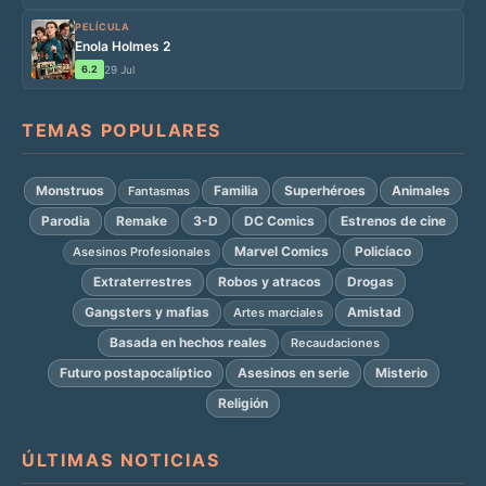
PELÍCULA
Enola Holmes 2
6.2
29 Jul
TEMAS POPULARES
Monstruos
Familia
Superhéroes
Animales
Fantasmas
Parodia
Remake
3-D
DC Comics
Estrenos de cine
Marvel Comics
Policíaco
Asesinos Profesionales
Extraterrestres
Robos y atracos
Drogas
Gangsters y mafias
Amistad
Artes marciales
Basada en hechos reales
Recaudaciones
Futuro postapocalíptico
Asesinos en serie
Misterio
Religión
ÚLTIMAS NOTICIAS