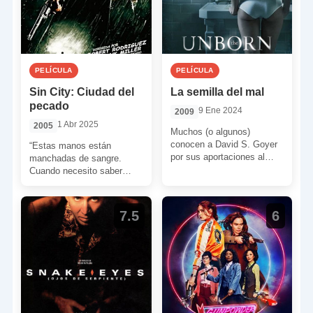
PELÍCULA
PELÍCULA
Sin City: Ciudad del
La semilla del mal
pecado
9 Ene 2024
2009
1 Abr 2025
2005
Muchos (o algunos)
conocen a David S. Goyer
“Estas manos están
por sus aportaciones al
manchadas de sangre.
mundo superheróico…
Cuando necesito saber
como guionista. Pocos
algo… lo que hago es
conocen sus películas […]
buscar a alguien que sepa
más […]
7.5
6