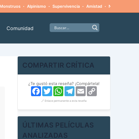
·
·
·
·
Monstruos
Alpinismo
Supervivencia
Amistad
Naturaleza hosti
Comunidad
COMPARTIR CRÍTICA
¿Te gustó esta reseña? ¡Compártela!
Facebook
Twitter
WhatsApp
Telegram
Email
Copy
Link
🔗 Enlace permanente a esta reseña
ÚLTIMAS PELÍCULAS
ANALIZADAS