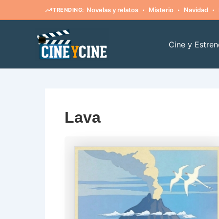
·
·
·
Novelas y relatos
Misterio
Navidad
TRENDING:
Ir
al
Cine y Estren
contenido
Lava