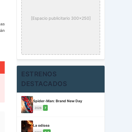
[Espacio publicitario 300x250]
has
cán
ESTRENOS
DESTACADOS
Spider-Man: Brand New Day
2026
7
La odisea