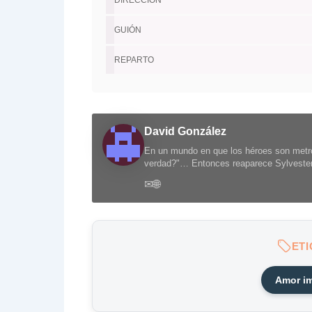
DIRECCIÓN
GUIÓN
REPARTO
David González
En un mundo en que los héroes son metro
verdad?"… Entonces reaparece Sylvester 
✉
🌐
ET
Amor i