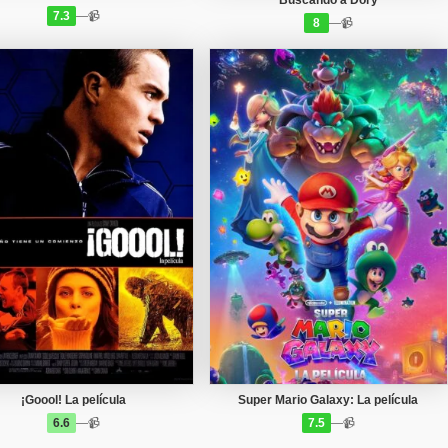
7.3
—
📹
8
—
📹
¡Goool! La película
Super Mario Galaxy: La película
6.6
—
📹
7.5
—
📹