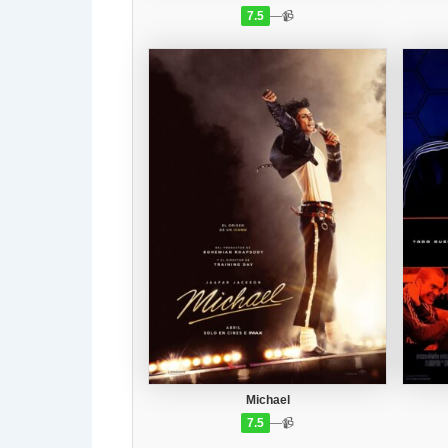
7.5
—
📹
Michael
7.5
—
📹