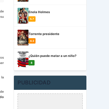
 de
Enola Holmes
 su
5.7
Torrente presidente
4.3
¿Quién puede matar a un niño?
los
ser
8
 la
PUBLICIDAD
 de
ido