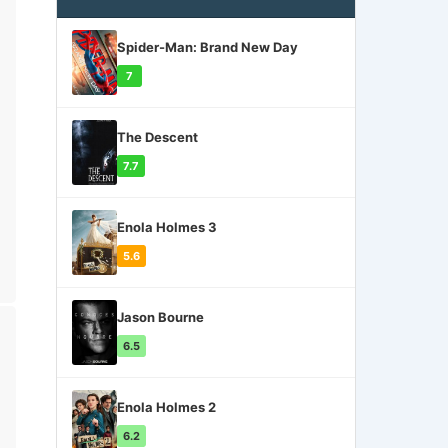
Spider-Man: Brand New Day
7
The Descent
7.7
Enola Holmes 3
5.6
Jason Bourne
6.5
Enola Holmes 2
6.2