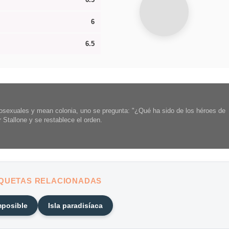
6
6.5
sexuales y mean colonia, uno se pregunta: "¿Qué ha sido de los héroes de
Stallone y se restablece el orden.
IQUETAS RELACIONADAS
mposible
Isla paradisíaca