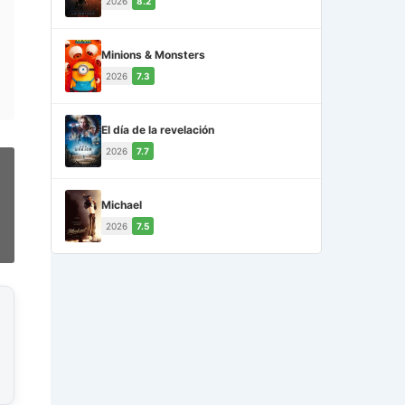
2026
8.2
Minions & Monsters
2026
7.3
El día de la revelación
2026
7.7
Michael
2026
7.5