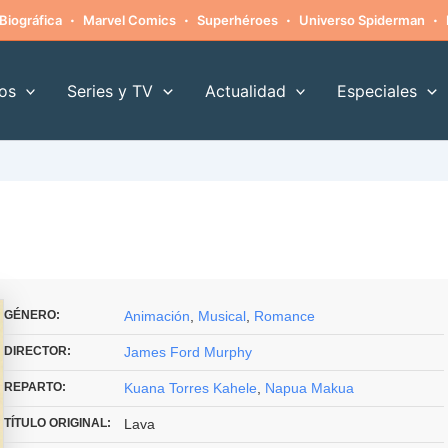
·
·
·
·
Biográfica
Marvel Comics
Superhéroes
Universo Spiderman
os
Series y TV
Actualidad
Especiales
GÉNERO:
Animación
,
Musical
,
Romance
DIRECTOR:
James Ford Murphy
REPARTO:
Kuana Torres Kahele
,
Napua Makua
TÍTULO ORIGINAL:
Lava