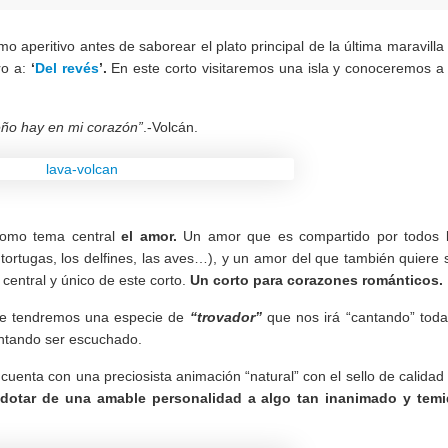
 aperitivo antes de saborear el plato principal de la última maravilla
ro a:
‘
Del revés
’.
En este corto visitaremos una isla y conoceremos a
ño hay en mi corazón”
.-Volcán.
como tema central
el amor.
Un amor que es compartido por todos 
 tortugas, los delfines, las aves…), y un amor del que también quiere 
 central y único de este corto.
Un corto para corazones románticos.
ue tendremos una especie de
“trovador”
que nos irá “cantando” toda
tentando ser escuchado.
uenta con una preciosista animación “natural” con el sello de calidad
s
dotar de una amable personalidad a algo tan inanimado y tem