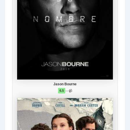
Jason Bourne
—
📹
6.5