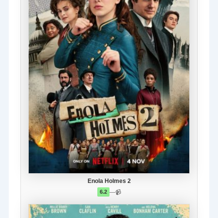
Enola Holmes 2
—
📹
6.2