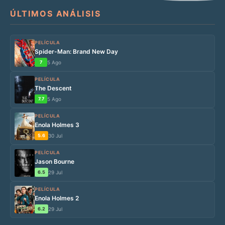
ÚLTIMOS ANÁLISIS
PELÍCULA
Spider-Man: Brand New Day
7
5 Ago
PELÍCULA
The Descent
7.7
5 Ago
PELÍCULA
Enola Holmes 3
5.6
30 Jul
PELÍCULA
Jason Bourne
6.5
29 Jul
PELÍCULA
Enola Holmes 2
6.2
29 Jul