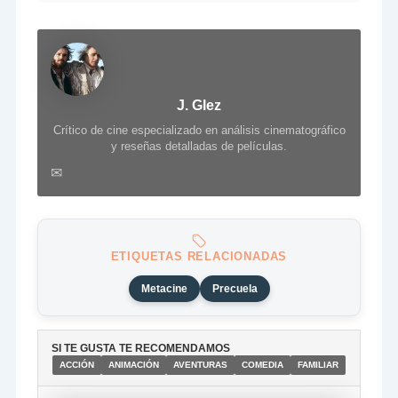
J. Glez
Crítico de cine especializado en análisis cinematográfico
y reseñas detalladas de películas.
✉
ETIQUETAS RELACIONADAS
Metacine
Precuela
SI TE GUSTA TE RECOMENDAMOS
ACCIÓN
ANIMACIÓN
AVENTURAS
COMEDIA
FAMILIAR