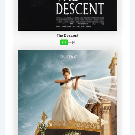
The Descent
—
📹
7.7