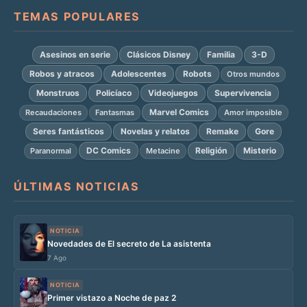
TEMAS POPULARES
Asesinos en serie
Clásicos Disney
Familia
3-D
Robos y atracos
Adolescentes
Robots
Otros mundos
Monstruos
Policíaco
Videojuegos
Supervivencia
Marvel Comics
Recaudaciones
Fantasmas
Amor imposible
Seres fantásticos
Novelas y relatos
Remake
Gore
DC Comics
Religión
Misterio
Paranormal
Metacine
ÚLTIMAS NOTICIAS
NOTICIA
Novedades de El secreto de La asistenta
7 Ago
NOTICIA
Primer vistazo a Noche de paz 2