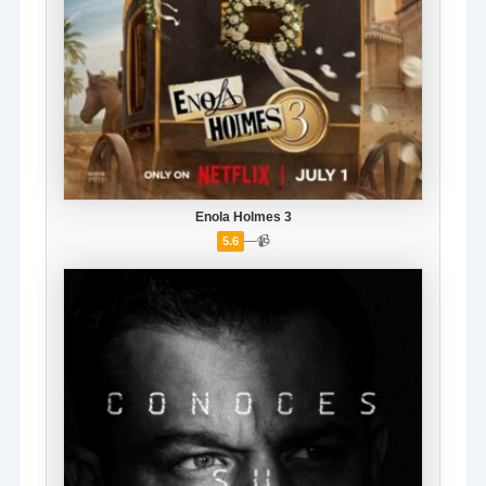
Enola Holmes 3
—
📹
5.6