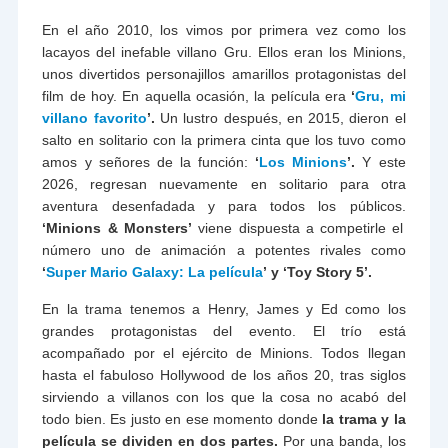
En el año 2010, los vimos por primera vez como los
lacayos del inefable villano Gru. Ellos eran los Minions,
unos divertidos personajillos amarillos protagonistas del
film de hoy. En aquella ocasión, la película era
‘
Gru, mi
villano favorito
’.
Un lustro después, en 2015, dieron el
salto en solitario con la primera cinta que los tuvo como
amos y señores de la función:
‘
Los Minions
’.
Y este
2026, regresan nuevamente en solitario para otra
aventura desenfadada y para todos los públicos.
‘Minions & Monsters’
viene dispuesta a competirle el
número uno de animación a potentes rivales como
‘
Super Mario Galaxy: La película
’
y ‘Toy Story 5’.
En la trama tenemos a Henry, James y Ed como los
grandes protagonistas del evento. El trío está
acompañado por el ejército de Minions. Todos llegan
hasta el fabuloso Hollywood de los años 20, tras siglos
sirviendo a villanos con los que la cosa no acabó del
todo bien. Es justo en ese momento donde
la trama y la
película se dividen en dos partes.
Por una banda, los