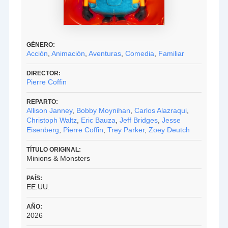
GÉNERO:
Acción
,
Animación
,
Aventuras
,
Comedia
,
Familiar
DIRECTOR:
Pierre Coffin
REPARTO:
Allison Janney
,
Bobby Moynihan
,
Carlos Alazraqui
,
Christoph Waltz
,
Eric Bauza
,
Jeff Bridges
,
Jesse
Eisenberg
,
Pierre Coffin
,
Trey Parker
,
Zoey Deutch
TÍTULO ORIGINAL:
Minions & Monsters
PAÍS:
EE.UU.
AÑO:
2026