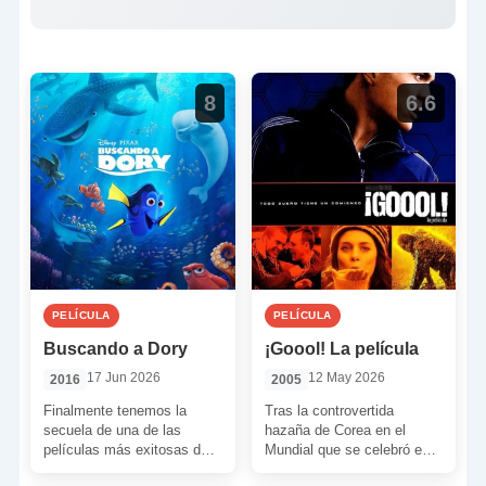
8
6.6
PELÍCULA
PELÍCULA
Buscando a Dory
¡Goool! La película
17 Jun 2026
12 May 2026
2016
2005
Finalmente tenemos la
Tras la controvertida
secuela de una de las
hazaña de Corea en el
películas más exitosas de
Mundial que se celebró en
Pixar. En esta ocasión, el
su país, en 2002, unos