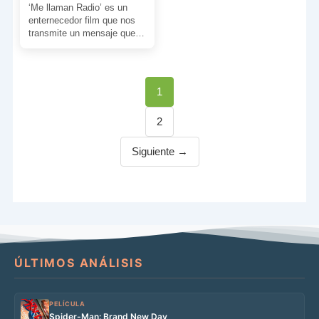
‘Me llaman Radio’ es un
enternecedor film que nos
transmite un mensaje que
no siempre es comprendido
por la sociedad, […]
Página
1
Página
2
Siguiente →
ÚLTIMOS ANÁLISIS
PELÍCULA
Spider-Man: Brand New Day