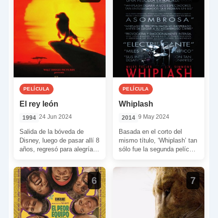
PELÍCULA
PELÍCULA
El rey león
Whiplash
24 Jun 2024
9 May 2024
1994
2014
Salida de la bóveda de
Basada en el corto del
Disney, luego de pasar allí 8
mismo título, ‘Whiplash’ tan
años, regresó para alegría
sólo fue la segunda película
de todos en la mejor […]
de Damien Chazelle. Sin
embargo, se […]
6
7