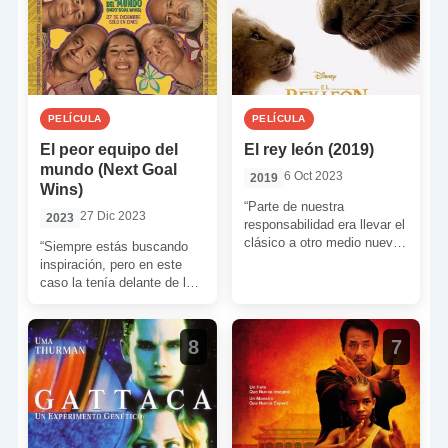
PELÍCULA
PELÍCULA
El peor equipo del
El rey león (2019)
mundo (Next Goal
6 Oct 2023
2019
Wins)
“Parte de nuestra
27 Dic 2023
2023
responsabilidad era llevar el
clásico a otro medio nuevo.
“Siempre estás buscando
Queríamos contar la historia
inspiración, pero en este
de una manera
caso la tenía delante de los
completamente […]
ojos”. Taika Waititi se lanza
al terreno […]
8
7