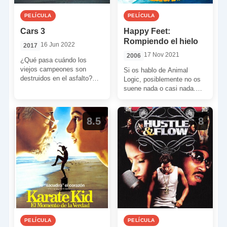
PELÍCULA
PELÍCULA
Cars 3
Happy Feet:
Rompiendo el hielo
16 Jun 2022
2017
17 Nov 2021
2006
¿Qué pasa cuándo los
viejos campeones son
Si os hablo de Animal
destruidos en el asfalto?
Logic, posiblemente no os
Rayo McQueen siempre ha
suene nada o casi nada.
sido el número 1, a […]
Por eso os comento que es
[…]
8.5
8
PELÍCULA
PELÍCULA