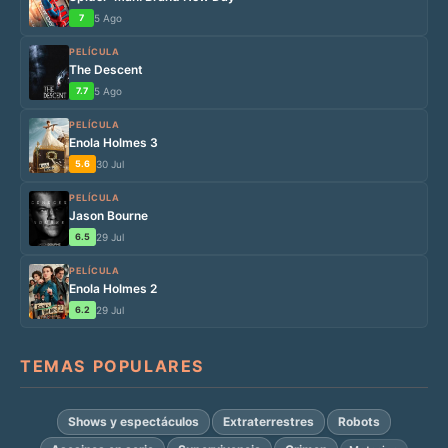
7
5 Ago
PELÍCULA
The Descent
7.7
5 Ago
PELÍCULA
Enola Holmes 3
5.6
30 Jul
PELÍCULA
Jason Bourne
6.5
29 Jul
PELÍCULA
Enola Holmes 2
6.2
29 Jul
TEMAS POPULARES
Shows y espectáculos
Extraterrestres
Robots