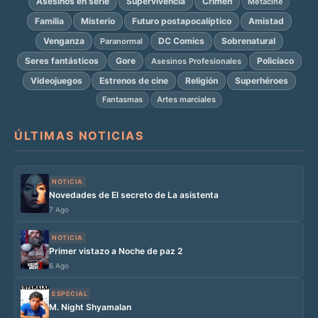
Asesinos en serie
Supervivencia
Crimen
Metacine
Familia
Misterio
Futuro postapocalíptico
Amistad
Venganza
DC Comics
Sobrenatural
Paranormal
Seres fantásticos
Gore
Policíaco
Asesinos Profesionales
Videojuegos
Estrenos de cine
Religión
Superhéroes
Fantasmas
Artes marciales
ÚLTIMAS NOTICIAS
NOTICIA
Novedades de El secreto de La asistenta
7 Ago
NOTICIA
Primer vistazo a Noche de paz 2
6 Ago
ESPECIAL
M. Night Shyamalan