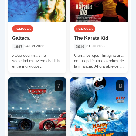
PELÍCULA
PELÍCULA
Gattaca
The Karate Kid
24 Oct 2022
31 Jul 2022
1997
2010
¿Qué ocurriría si la
Cierra los ojos. Imagina una
sociedad estuviera dividida
de tus películas favoritas de
entre individuos
la infancia. Ahora ábrelos y
genéticamente perfectos y
encuéntrate con que van a
ciudadanos con
[…]
imperfecciones congénitas?
7
8
¿Y si el simple […]