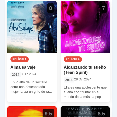
foco de atención […]
guionistas de […]
8
7
PELÍCULA
PELÍCULA
Alma salvaje
Alcanzando tu sueño
(Teen Spirit)
3 Dic 2024
2014
28 Oct 2024
2018
En lo alto de un solitario
cerro una desesperada
Ella es una adolescente que
mujer lanza un grito de rabia
sueña con triunfar en el
y dolor. Al mismo tiempo
mundo de la música pop. Él
[…]
es un dejado excantante
[…]
9.5
8.5