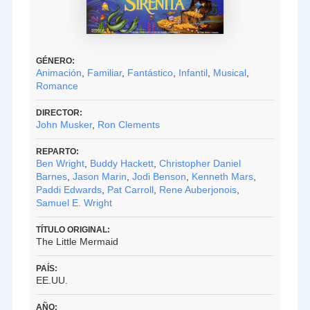
GÉNERO:
Animación
,
Familiar
,
Fantástico
,
Infantil
,
Musical
,
Romance
DIRECTOR:
John Musker
,
Ron Clements
REPARTO:
Ben Wright
,
Buddy Hackett
,
Christopher Daniel
Barnes
,
Jason Marin
,
Jodi Benson
,
Kenneth Mars
,
Paddi Edwards
,
Pat Carroll
,
Rene Auberjonois
,
Samuel E. Wright
TÍTULO ORIGINAL:
The Little Mermaid
PAÍS:
EE.UU.
AÑO: