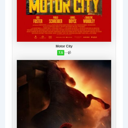
Motor City
—
📹
7.5