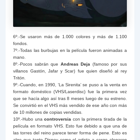
6º.-Se usaron más de 1.000 colores y más de 1.100
fondos.
7º.-Todas las burbujas en la película fueron animadas a
mano.
8º.-Pocos sabrán que
Andreas Deja
(famoso por sus
villanos Gastón, Jafar y Scar) fue quien diseñó al rey
Tritón.
9º.-Cuando, en 1990, ‘La Sirenita’ se puso a la venta en
formato doméstico (VHS/Laserdisc) fue la primera vez
que se hacía algo así tras 8 meses luego de su estreno.
Se convirtió en el VHS más vendido de ese año con más
de 10 millones de copias vendidas.
10º.-Hubo una
controversia
con la primera tirada de la
película en formato VHS. Esto fue debido a que una de
las torres del reino parece tener forma de pene. Esto es
algo que tanto Disney como el artista a cargo alegaron