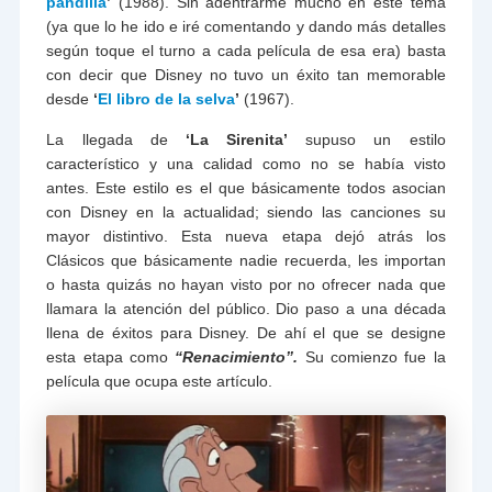
pandilla
’
(1988). Sin adentrarme mucho en este tema
(ya que lo he ido e iré comentando y dando más detalles
según toque el turno a cada película de esa era) basta
con decir que Disney no tuvo un éxito tan memorable
desde
‘
El libro de la selva
’
(1967).
La llegada de
‘La Sirenita’
supuso un estilo
característico y una calidad como no se había visto
antes. Este estilo es el que básicamente todos asocian
con Disney en la actualidad; siendo las canciones su
mayor distintivo. Esta nueva etapa dejó atrás los
Clásicos que básicamente nadie recuerda, les importan
o hasta quizás no hayan visto por no ofrecer nada que
llamara la atención del público. Dio paso a una década
llena de éxitos para Disney. De ahí el que se designe
esta etapa como
“Renacimiento”.
Su comienzo fue la
película que ocupa este artículo.