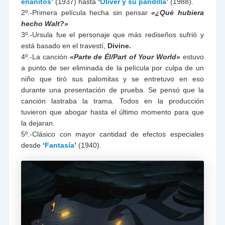
enanitos
’
(1937) hasta
‘
Oliver y su pandilla
’
(1988).
2º.-Primera película hecha sin pensar
«¿Qué hubiera
hecho Walt?»
3º.-Ursula fue el personaje que más rediseños sufrió y
está basado en el travestí,
Divine.
4º.-La canción
«Parte de Él/Part of Your World»
estuvo
a punto de ser eliminada de la película por culpa de un
niño que tiró sus palomitas y se entretuvo en eso
durante una presentación de prueba. Se pensó que la
canción lastraba la trama. Todos en la producción
tuvieron que abogar hasta el último momento para que
la dejaran.
5º.-Clásico con mayor cantidad de efectos especiales
desde
‘
Fantasía
’
(1940).