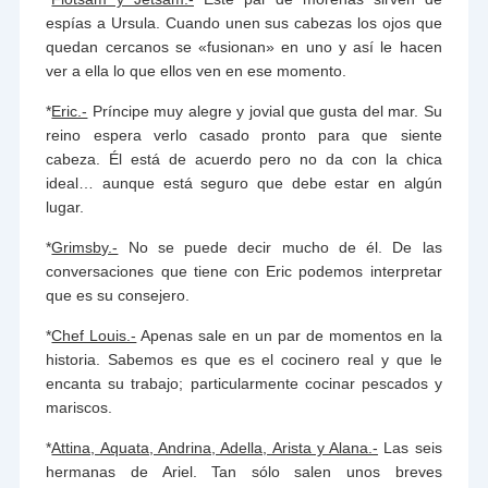
espías a Ursula. Cuando unen sus cabezas los ojos que
quedan cercanos se «fusionan» en uno y así le hacen
ver a ella lo que ellos ven en ese momento.
*
Eric.-
Príncipe muy alegre y jovial que gusta del mar. Su
reino espera verlo casado pronto para que siente
cabeza. Él está de acuerdo pero no da con la chica
ideal… aunque está seguro que debe estar en algún
lugar.
*
Grimsby.-
No se puede decir mucho de él. De las
conversaciones que tiene con Eric podemos interpretar
que es su consejero.
*
Chef Louis.-
Apenas sale en un par de momentos en la
historia. Sabemos es que es el cocinero real y que le
encanta su trabajo; particularmente cocinar pescados y
mariscos.
*
Attina, Aquata, Andrina, Adella, Arista y Alana.-
Las seis
hermanas de Ariel. Tan sólo salen unos breves