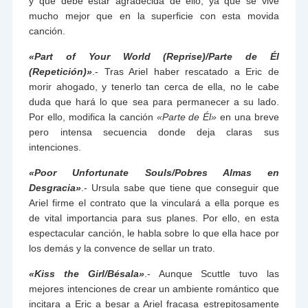
y que debe estar agradecida de ello, ya que se vive
mucho mejor que en la superficie con esta movida
canción.
«
Part of Your World (Reprise)/Parte de Él
(Repetición)»
.- Tras Ariel haber rescatado a Eric de
morir ahogado, y tenerlo tan cerca de ella, no le cabe
duda que hará lo que sea para permanecer a su lado.
Por ello, modifica la canción
«Parte de Él»
en una breve
pero intensa secuencia donde deja claras sus
intenciones.
«Poor Unfortunate Souls/Pobres Almas en
Desgracia»
.- Ursula sabe que tiene que conseguir que
Ariel firme el contrato que la vinculará a ella porque es
de vital importancia para sus planes. Por ello, en esta
espectacular canción, le habla sobre lo que ella hace por
los demás y la convence de sellar un trato.
«Kiss the Girl/Bésala»
.- Aunque Scuttle tuvo las
mejores intenciones de crear un ambiente romántico que
incitara a Eric a besar a Ariel fracasa estrepitosamente