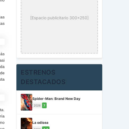
las
[Espacio publicitario 300x250]
tas
más
asi
ida
ESTRENOS
 de
sta
DESTACADOS
Spider-Man: Brand New Day
2026
7
ta.
ría
 no
La odisea
que