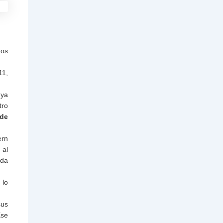
dos
11,
 ya
tro
 de
ern
 al
ida
 lo
sus
Ese