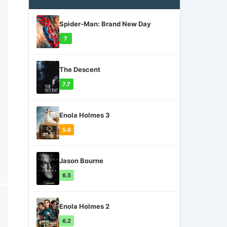
Spider-Man: Brand New Day
7
The Descent
7.7
Enola Holmes 3
5.6
Jason Bourne
6.5
Enola Holmes 2
6.2