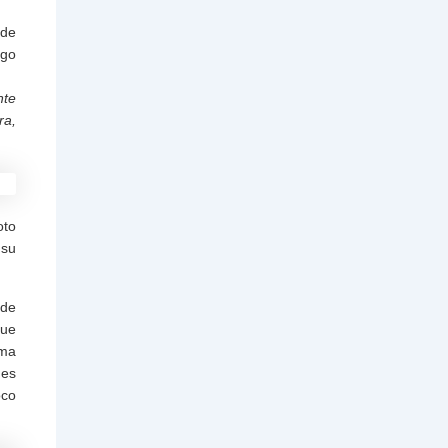
 de
ngo
nte
ra,
oto
 su
 de
que
sma
 es
oco