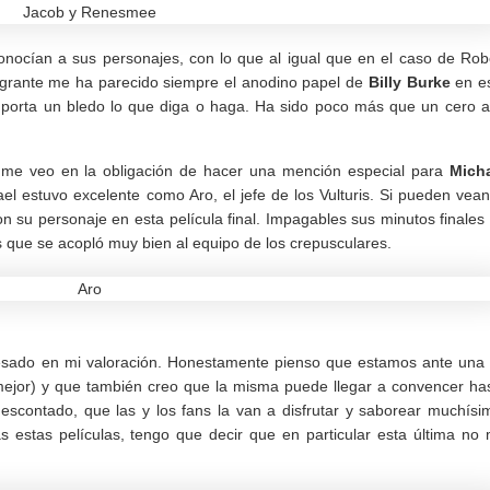
onocían a sus personajes, con lo que al igual que en el caso de Rob
ngrante me ha parecido siempre el anodino papel de
Billy Burke
en e
 importa un bledo lo que diga o haga. Ha sido poco más que un cero a
s me veo en la obligación de hacer una mención especial para
Mich
el estuvo excelente como Aro, el jefe de los Vulturis. Si pueden vean
n su personaje en esta película final. Impagables sus minutos finales
s que se acopló muy bien al equipo de los crepusculares.
esado en mi valoración. Honestamente pienso que estamos ante una
 mejor) y que también creo que la misma puede llegar a convencer ha
descontado, que las y los fans la van a disfrutar y saborear muchísi
s estas películas, tengo que decir que en particular esta última no