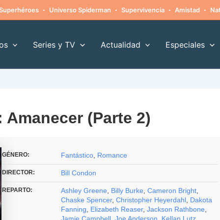
·
·
·
·
Superhéroes
Universo Spiderman
Supervivencia
Amistad
Nat
os
Series y TV
Actualidad
Especiales
 Amanecer (Parte 2)
GÉNERO:
Fantástico
,
Romance
DIRECTOR:
Bill Condon
REPARTO:
Ashley Greene
,
Billy Burke
,
Cameron Bright
,
Chaske Spencer
,
Christopher Heyerdahl
,
Dakota
Fanning
,
Elizabeth Reaser
,
Jackson Rathbone
,
Jamie Campbell
,
Joe Anderson
,
Kellan Lutz
,