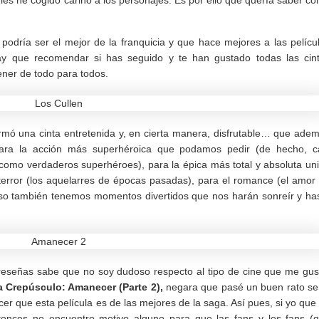
podría ser el mejor de la franquicia y que hace mejores a las pelícu
hay que recomendar si has seguido y te han gustado todas las cin
ener de todo para todos.
irmó una cinta entretenida y, en cierta manera, disfrutable… que ade
para la acción más superhéroica que podamos pedir (de hecho, c
omo verdaderos superhéroes), para la épica más total y absoluta un
terror (los aquelarres de épocas pasadas), para el romance (el amor
uso también tenemos momentos divertidos que nos harán sonreír y ha
eseñas sabe que no soy dudoso respecto al tipo de cine que me gus
 Crepúsculo: Amanecer (Parte 2),
negara que pasé un buen rato se
r que esta película es de las mejores de la saga. Así pues, si yo que
ntonces no encuentro motivo alguno para que las fans y los fans (