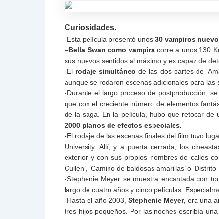
Curiosidades.
-Esta película presentó unos
30 vampiros nuevo
–
Bella Swan como vampira
corre a unos 130 Km
sus nuevos sentidos al máximo y es capaz de dete
-El
rodaje simultáneo
de las dos partes de ‘Ama
aunque se rodaron escenas adicionales para las s
-Durante el largo proceso de postproducción, se 
que con el creciente número de elementos fantás
de la saga. En la película, hubo que retocar de
2000 planos de efectos especiales.
-El rodaje de las escenas finales del film tuvo l
University. Allí, y a puerta cerrada, los cineast
exterior y con sus propios nombres de calles com
Cullen’, ‘Camino de baldosas amarillas’ o ‘Distrito
-Stephenie Meyer se muestra encantada con todo
largo de cuatro años y cinco películas. Especialm
-Hasta el año 2003,
Stephenie Meyer,
era una am
tres hijos pequeños. Por las noches escribía un