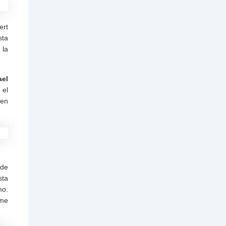
ert
sta
 la
ael
 el
 en
 de
sta
mo.
 me