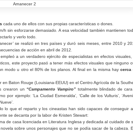
s
cada uno de ellos con sus propias características o dones.
/h sin esforzarse demasiado. A esa velocidad también mantienen to
ctarlo y verlo todo.
necer’ se realizó en tres países y duró seis meses, entre 2010 y 20
ecuencias de acción en abril de 2012.
empleó a un verdadero ejército de especialistas en efectos visuales,
ticos, este proyecto pasó a tener más efectos visuales que ninguno o
 un modo u otro el 80% de los planos. Al final en la misma hay
cerca
ugar en Baton Rouge (Louisiana-EEUU) en el Centro Agrícola de la South
as crearon un
“Campamento Vampiro”
totalmente blindado de cara
o por ejemplo: ‘La Ciudad Esmeralda’, ‘Calle de los Vulturis’, ‘Aven
 Nueve’.
 lo que el reparto y los cineastas han sido capaces de conseguir a
ente se decanta por la labor de Kristen Stewart:
a de casa licenciada en Literatura Inglesa y dedicada al cuidado de 
a novela sobre unos personajes que no se podía sacar de la cabeza. 