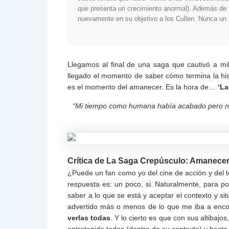
que presenta un crecimiento anormal). Además de t
nuevamente en su objetivo a los Cullen. Nunca un
Llegamos al final de una saga que cautivó a mi
llegado el momento de saber cómo termina la hi
es el momento del amanecer. Es la hora de…
‘La
“Mi tiempo como humana había acabado pero nu
Crítica de La Saga Crepúsculo: Amanecer 
¿Puede un fan como yo del cine de acción y del t
respuesta es: un poco, si. Naturalmente, para po
saber a lo que se está y aceptar el contexto y si
advertido más o menos de lo que me iba a encon
verlas todas
. Y lo cierto es que con sus altiba
entretenido todas (dentro de su contexto) y hasta