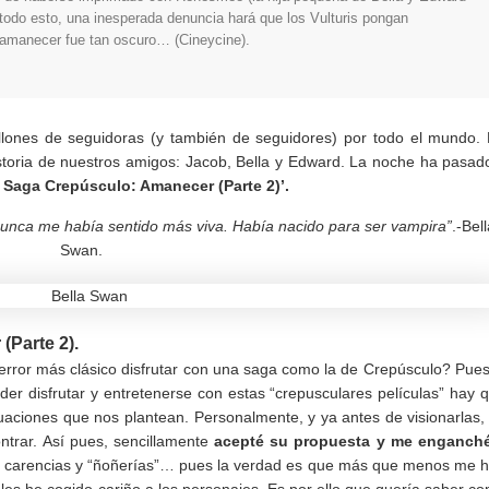
odo esto, una inesperada denuncia hará que los Vulturis pongan
 amanecer fue tan oscuro… (Cineycine).
llones de seguidoras (y también de seguidores) por todo el mundo.
storia de nuestros amigos: Jacob, Bella y Edward. La noche ha pasad
 Saga Crepúsculo: Amanecer (Parte 2)’.
nca me había sentido más viva. Había nacido para ser vampira”
.-Bel
Swan.
(Parte 2).
error más clásico disfrutar con una saga como la de Crepúsculo? Pues
der disfrutar y entretenerse con estas “crepusculares películas” hay 
tuaciones que nos plantean. Personalmente, y ya antes de visionarlas, 
trar. Así pues, sencillamente
acepté su propuesta y me enganch
jos, carencias y “ñoñerías”… pues la verdad es que más que menos me 
 les he cogido cariño a los personajes. Es por ello que quería saber c