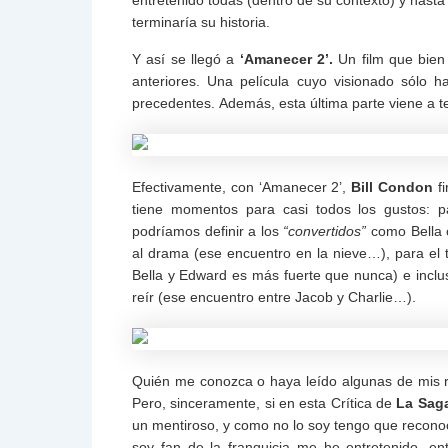
terminaría su historia.
Y así se llegó a
‘Amanecer 2’.
Un film que bien 
anteriores. Una película cuyo visionado sólo 
precedentes.
Además, esta última parte viene a t
Efectivamente, con ‘Amanecer 2’,
Bill Condon
f
tiene momentos para casi todos los gustos: 
podríamos definir a los
“convertidos”
como Bella c
al drama (ese encuentro en la nieve…), para el 
Bella y Edward es más fuerte que nunca) e incl
reír (ese encuentro entre Jacob y Charlie…).
Quién me conozca o haya leído algunas de mis r
Pero, sinceramente, si en esta Crítica de
La Saga
un mentiroso, y como no lo soy tengo que reconoce
soy fan de la franquicia me he entretenido, e