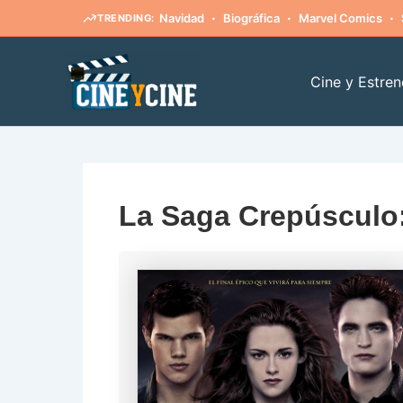
·
·
·
Navidad
Biográfica
Marvel Comics
TRENDING:
Ir
al
Cine y Estren
contenido
La Saga Crepúsculo: