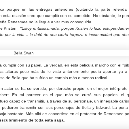
ica porque en las entregas anteriores (quitando la parte referida
n esta ocasión creo que cumplió con su cometido. No obstante, le po
queña Renesmee no la llegué a ver muy conseguida.
de Kristen:
“Estoy entusiasmada, porque Kristen lo hizo estupendame
 por la vida… la dotó de una cierta torpeza e incomodidad que aho
 cumplir con su papel. La verdad, en esta película marchó con el “pil
tas alturas poco más de lo visto anteriormente podía aportar ya a
so de Bella que ha sufrido un cambio más o menos radical.
n actor se ha convertido, por derecho propio, en el mejor intérprete
Robert. En mi parecer es el que más se curró sus papeles, el 
 fueo capaz de transmitir, a través de su personaje, un innegable cari
pudieron transmitir con sus personajes de Bella y Edward. La pena
baja bastante. Más allá de convertirse en el protector de Renesmee p
descubrimiento de toda esta saga.