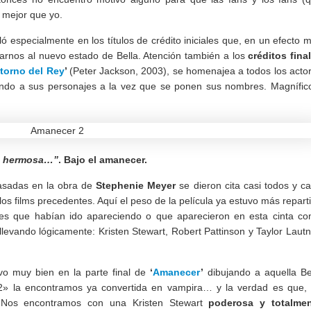
 mejor que yo.
lló especialmente en los títulos de crédito iniciales que, en un efecto 
arnos al nuevo estado de Bella. Atención también a los
créditos fina
etorno del Rey
’
(Peter Jackson, 2003), se homenajea a todos los acto
ando a sus personajes a la vez que se ponen sus nombres. Magnífic
n hermosa…”
. Bajo el amanecer.
basadas en la obra de
Stephenie Meyer
se dieron cita casi todos y c
los films precedentes. Aquí el peso de la película ya estuvo más repart
ajes que habían ido apareciendo o que aparecieron en esta cinta c
levando lógicamente: Kristen Stewart, Robert Pattinson y Taylor Lautn
vo muy bien en la parte final de
‘
Amanecer
’
dibujando a aquella Be
» la encontramos ya convertida en vampira… y la verdad es que,
. Nos encontramos con una Kristen Stewart
poderosa y totalme