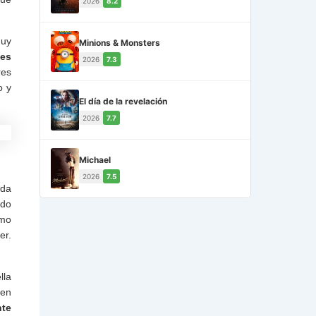
2026
8.2
muy
Minions & Monsters
les
2026
7.3
res
o y
El día de la revelación
2026
7.7
Michael
2026
7.5
ada
ido
omo
er.
lla
 en
nte