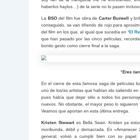
haberlos haylos…) de la serie no lo pasen incluso
La
BSO
del film fue obra de
Carter Burwell
y bri
conseguido, se van tiñendo de rojo para aproxim
del film en los que, al igual que sucedía en
‘
El R
que han pasado por las cinco películas, record
bonito gesto como cierre final a la saga.
“Eres ta
En el cierre de esta famosa saga de películas 
uno de los/as artistas que habían ido saliendo en 
pues había que dejar sitio a todos los person
nuevos. No obstante, el mayor peso lo siguieron l
Veamos que aportan en esta última entrega.
Kristen Stewart
es Bella Swan. Kristen ya estu
moribunda, débil y demacrada. En «Amanecer 2
general, volvió a cumplir bien con su papel