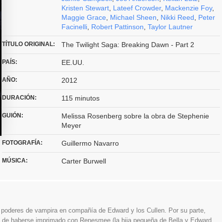
Kristen Stewart
,
Lateef Crowder
,
Mackenzie Foy
,
Maggie Grace
,
Michael Sheen
,
Nikki Reed
,
Peter
Facinelli
,
Robert Pattinson
,
Taylor Lautner
TÍTULO ORIGINAL:
The Twilight Saga: Breaking Dawn - Part 2
PAÍS:
EE.UU.
AÑO:
2012
DURACIÓN:
115 minutos
GUIÓN:
Melissa Rosenberg sobre la obra de Stephenie
Meyer
FOTOGRAFÍA:
Guillermo Navarro
MÚSICA:
Carter Burwell
 poderes de vampira en compañía de Edward y los Cullen. Por su parte,
s de haberse imprimado con Renesmee (la hija pequeña de Bella y Edward