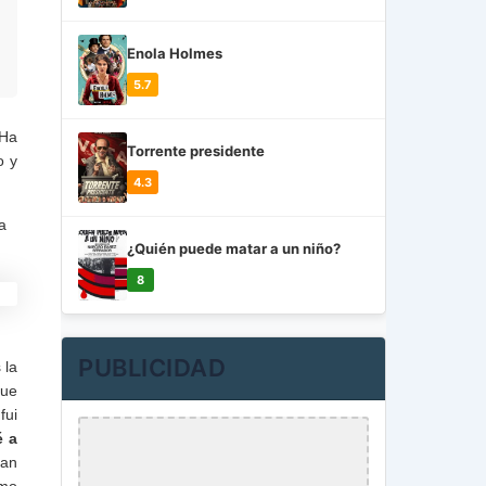
Enola Holmes
5.7
 Ha
Torrente presidente
o y
4.3
la
¿Quién puede matar a un niño?
8
PUBLICIDAD
 la
que
fui
é a
han
omo