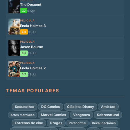
The Descent
7.7
5 Ago
PELÍCULA
Enola Holmes 3
5.6
30 Jul
PELÍCULA
Jason Bourne
6.5
29 Jul
PELÍCULA
Enola Holmes 2
6.2
29 Jul
TEMAS POPULARES
Secuestros
DC Comics
Clásicos Disney
Amistad
Marvel Comics
Venganza
Sobrenatural
Artes marciales
Estrenos de cine
Drogas
Paranormal
Recaudaciones