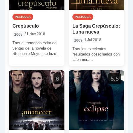
PELÍCULA
PELÍCULA
Crepúsculo
La Saga Crepúsculo:
Luna nueva
21 Nov 2018
2008
1 Jul 2018
2009
Tras el tremendo éxito de
ventas de la novela de
Tras los excelentes
Stephenie Meyer, se hizo
resultados cosechados con
evidente que la adaptación
la primera
cinematográfica de […]
entrega, ‘Crepúsculo’, la
saga de Stephanie
Meyer comenzaba con
6
5.5
buen pie en el mundo […]