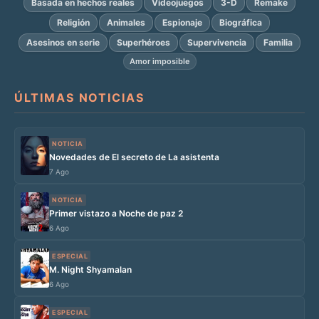
Basada en hechos reales
Videojuegos
3-D
Remake
Religión
Animales
Espionaje
Biográfica
Asesinos en serie
Superhéroes
Supervivencia
Familia
Amor imposible
ÚLTIMAS NOTICIAS
NOTICIA
Novedades de El secreto de La asistenta
7 Ago
NOTICIA
Primer vistazo a Noche de paz 2
6 Ago
ESPECIAL
M. Night Shyamalan
6 Ago
ESPECIAL