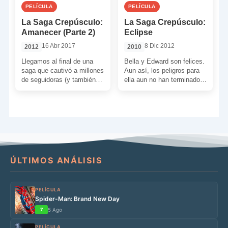
PELÍCULA
PELÍCULA
La Saga Crepúsculo:
La Saga Crepúsculo:
Amanecer (Parte 2)
Eclipse
16 Abr 2017
8 Dic 2012
2012
2010
Llegamos al final de una
Bella y Edward son felices.
saga que cautivó a millones
Aun así, los peligros para
de seguidoras (y también
ella aun no han terminado,
de seguidores) por todo el
pues un ejército de
mundo. Ha […]
vampiros […]
ÚLTIMOS ANÁLISIS
PELÍCULA
Spider-Man: Brand New Day
7
5 Ago
PELÍCULA