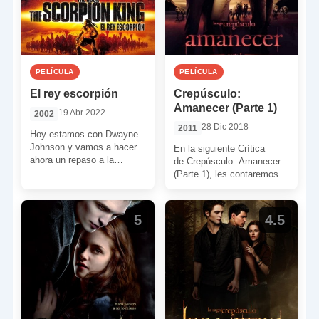
PELÍCULA
PELÍCULA
El rey escorpión
Crepúsculo:
Amanecer (Parte 1)
19 Abr 2022
2002
28 Dic 2018
2011
Hoy estamos con Dwayne
Johnson y vamos a hacer
En la siguiente Crítica
ahora un repaso a la
de Crepúsculo: Amanecer
segunda película (esta ya
(Parte 1), les contaremos
como protagonista […]
cómo Bill Condon dirigió
con cierto pulso una de las
[…]
5
4.5