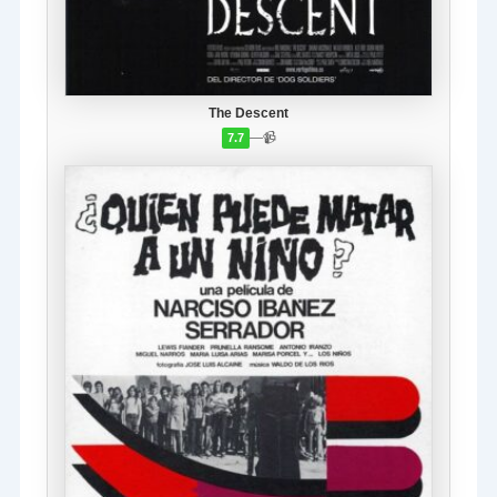
The Descent
—
📹
7.7