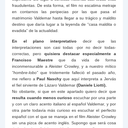
fraudulentas. De esta forma, el film no escatima metraje
en contarnos las peripecias por las que pasa el
matrimonio Valdemar hasta llegar a su trágico y maldito
destino que daría lugar a la leyenda de “casa maldita o
evadida” de la actualidad.
En el plano interpretativo
decir que las
interpretaciones son casi todas -por no decir todas-
correctas, pero
quisiera destacar especialmente a
Francisco Maestre
que da vida de forma
inconmensurable a Aleister Crowley, y a nuestro mítico
“hombre-lobo”
que tristemente falleció el pasado año,
me refiero a
Paul Naschy
que aquí interpreta a Jervás
el fiel sirviente de Lázaro Valdemar
(Daniele Liotti).
No obstante, si que en este apartado quiero decir que
resulta cuando menos curioso
escuchar por una parte
y con un claro acento italiano al español Valdemar, y por
otra parte todavía más curioso es escuchar el perfecto
español con el que se maneja en el film Aleister Crowley
sin una pizca de acento inglés. Supongo que será cosa