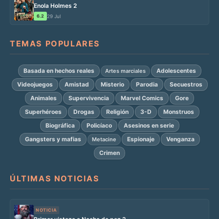
Enola Holmes 2
6.2
29 Jul
TEMAS POPULARES
Basada en hechos reales
Adolescentes
Artes marciales
Videojuegos
Amistad
Misterio
Parodia
Secuestros
Animales
Supervivencia
Marvel Comics
Gore
Superhéroes
Drogas
Religión
3-D
Monstruos
Biográfica
Policíaco
Asesinos en serie
Gangsters y mafias
Espionaje
Venganza
Metacine
Crimen
ÚLTIMAS NOTICIAS
NOTICIA