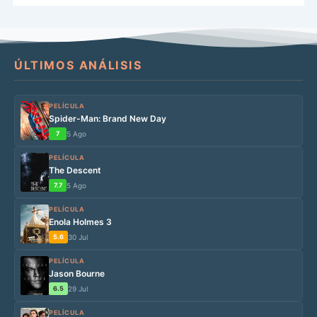
ÚLTIMOS ANÁLISIS
PELÍCULA
Spider-Man: Brand New Day
7
5 Ago
PELÍCULA
The Descent
7.7
5 Ago
PELÍCULA
Enola Holmes 3
5.6
30 Jul
PELÍCULA
Jason Bourne
6.5
29 Jul
PELÍCULA