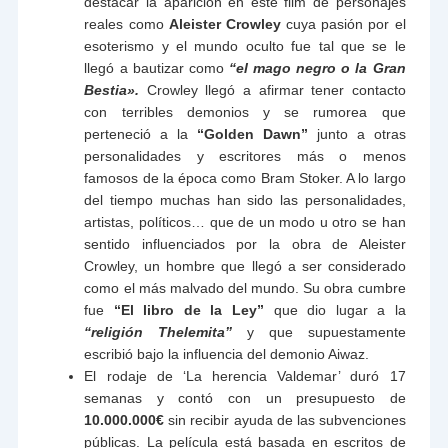
destacar la aparición en este film de personajes
reales como
Aleister Crowley
cuya pasión por el
esoterismo y el mundo oculto fue tal que se le
llegó a bautizar como
“el mago negro o la Gran
Bestia».
Crowley llegó a afirmar tener contacto
con terribles demonios y se rumorea que
perteneció a la
“Golden Dawn”
junto a otras
personalidades y escritores más o menos
famosos de la época como Bram Stoker. A lo largo
del tiempo muchas han sido las personalidades,
artistas, políticos… que de un modo u otro se han
sentido influenciados por la obra de Aleister
Crowley, un hombre que llegó a ser considerado
como el más malvado del mundo. Su obra cumbre
fue
“El libro de la Ley”
que dio lugar a la
“religión Thelemita”
y que supuestamente
escribió bajo la influencia del demonio Aiwaz.
El rodaje de ‘La herencia Valdemar’ duró 17
semanas y contó con un presupuesto de
10.000.000€
sin recibir ayuda de las subvenciones
públicas. La película está basada en escritos de