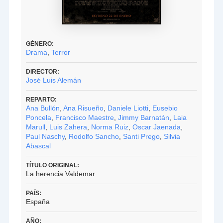
GÉNERO:
Drama
,
Terror
DIRECTOR:
José Luis Alemán
REPARTO:
Ana Bullón
,
Ana Risueño
,
Daniele Liotti
,
Eusebio
Poncela
,
Francisco Maestre
,
Jimmy Barnatán
,
Laia
Marull
,
Luis Zahera
,
Norma Ruiz
,
Oscar Jaenada
,
Paul Naschy
,
Rodolfo Sancho
,
Santi Prego
,
Silvia
Abascal
TÍTULO ORIGINAL:
La herencia Valdemar
PAÍS:
España
AÑO: