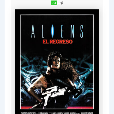
—
📹
7.3