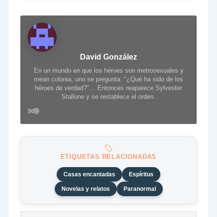
David González
En un mundo en que los héroes son metrosexuales y
mean colonia, uno se pregunta: "¿Qué ha sido de los
héroes de verdad?"… Entonces reaparece Sylvester
Stallone y se restablece el orden.
✉
🌐
ETIQUETAS RELACIONADAS
Casas encantadas
Espíritus
Novelas y relatos
Paranormal