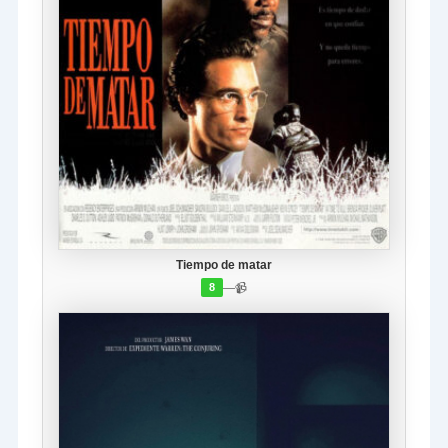
Tiempo de matar
—
📹
8