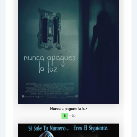
Nunca apagues la luz
—
📹
6