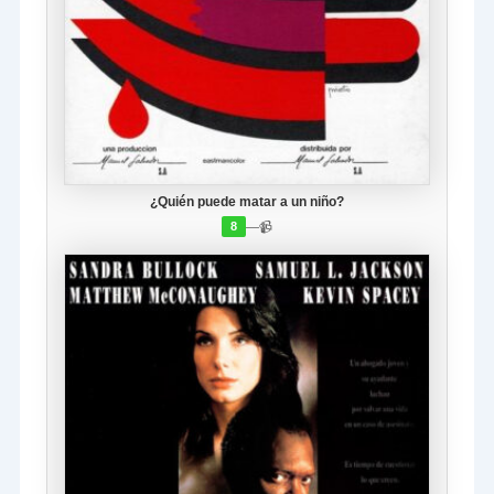
¿Quién puede matar a un niño?
—
📹
8