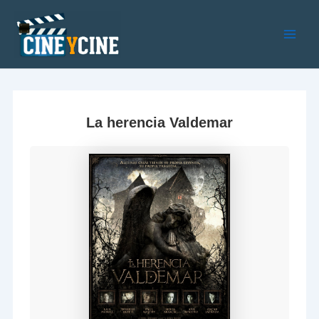
Ir
al
contenido
Main
Men
La herencia Valdemar