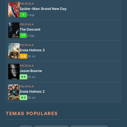
PELÍCULA
Spider-Man: Brand New Day
7
5 Ago
PELÍCULA
The Descent
7.7
5 Ago
PELÍCULA
Enola Holmes 3
5.6
30 Jul
PELÍCULA
Jason Bourne
6.5
29 Jul
PELÍCULA
Enola Holmes 2
6.2
29 Jul
TEMAS POPULARES