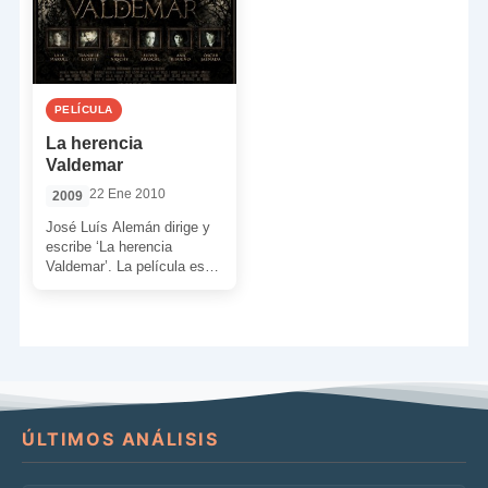
PELÍCULA
La herencia
Valdemar
22 Ene 2010
2009
José Luís Alemán dirige y
escribe ‘La herencia
Valdemar’. La película está
basada en escritos de H.P.
Lovecraft y está […]
ÚLTIMOS ANÁLISIS