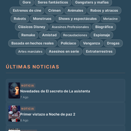
Gore
Seres fantásticos
Gangsters y mafias
Estrenos de cine
Crimen
Animales
Robos y atracos
Robots
Monstruos
Shows y espectáculos
Metacine
Clásicos Disney
Biográfica
Asesinos Profesionales
Remake
Amistad
Espionaje
Recaudaciones
Basada en hechos reales
Policíaco
Venganza
Drogas
Asesinos en serie
Extraterrestres
Artes marciales
ÚLTIMAS NOTICIAS
NOTICIA
Novedades de El secreto de La asistenta
7 Ago
NOTICIA
Primer vistazo a Noche de paz 2
6 Ago