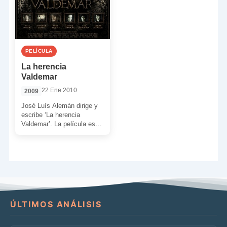
PELÍCULA
La herencia
Valdemar
22 Ene 2010
2009
José Luís Alemán dirige y
escribe ‘La herencia
Valdemar’. La película está
basada en escritos de H.P.
Lovecraft y está […]
ÚLTIMOS ANÁLISIS