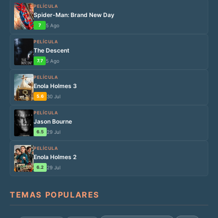
PELÍCULA
Spider-Man: Brand New Day
7
5 Ago
PELÍCULA
The Descent
7.7
5 Ago
PELÍCULA
Enola Holmes 3
5.6
30 Jul
PELÍCULA
Jason Bourne
6.5
29 Jul
PELÍCULA
Enola Holmes 2
6.2
29 Jul
TEMAS POPULARES