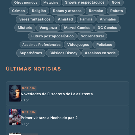
Shows y espectáculos
Gore
Otros mundos
Metacine
Crimen
Religión
Robos y atracos
Remake
Robots
Seres fantásticos
Amistad
Familia
Animales
Misterio
Venganza
Marvel Comics
DC Comics
Futuro postapocalíptico
Sobrenatural
Videojuegos
Policíaco
Asesinos Profesionales
Superhéroes
Clásicos Disney
Asesinos en serie
ÚLTIMAS NOTICIAS
NOTICIA
Novedades de El secreto de La asistenta
7 Ago
NOTICIA
Primer vistazo a Noche de paz 2
6 Ago