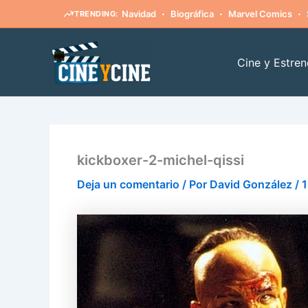
·
·
·
Navidad
Biográfica
Marvel Comics
TRENDING:
Ir
al
Cine y Estren
contenido
kickboxer-2-michel-qissi
Deja un comentario
/ Por
David González
/
1