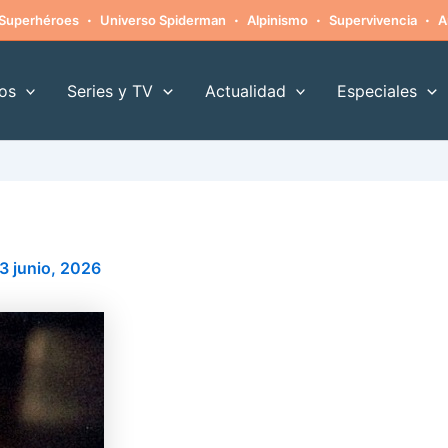
·
·
·
·
Superhéroes
Universo Spiderman
Alpinismo
Supervivencia
A
os
Series y TV
Actualidad
Especiales
3 junio, 2026