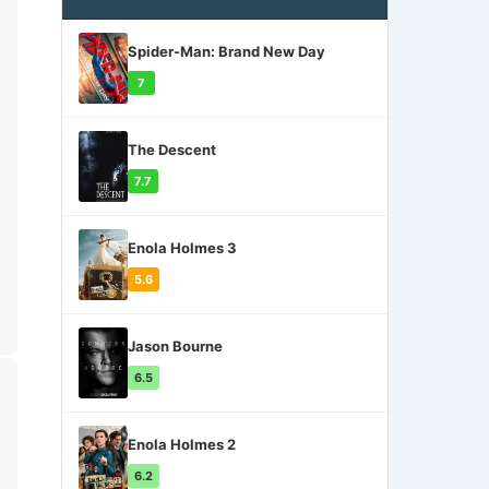
Spider-Man: Brand New Day
7
The Descent
7.7
Enola Holmes 3
5.6
Jason Bourne
6.5
Enola Holmes 2
6.2