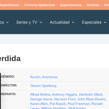
·
·
·
·
Superhéroes
Universo Spiderman
Supervivencia
Amistad
Nat
os
Series y TV
Actualidad
Especiales
erdida
GÉNERO:
Acción
,
Aventuras
DIRECTOR:
Steven Spielberg
REPARTO:
Alfred Molina
,
Anthony Higgins
,
Denholm Elliott
,
George Harris
,
Harrison Ford
,
John Rhys-Davies
,
Karen Allen
,
Pat Roach
,
Paul Freeman
,
Ronald
Lacey
,
William Hootkins
,
Wolf Kahler