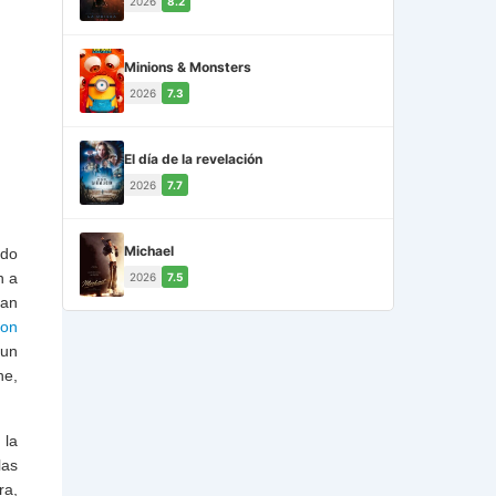
2026
8.2
Minions & Monsters
2026
7.3
El día de la revelación
2026
7.7
Michael
ido
n a
2026
7.5
ían
ton
 un
ne,
 la
las
ra,