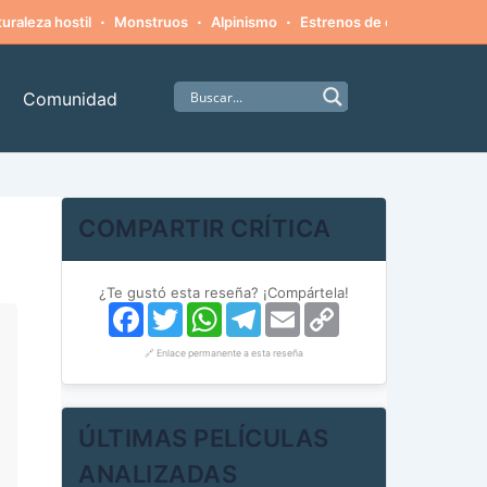
·
·
·
·
uraleza hostil
Monstruos
Alpinismo
Estrenos de cine
Misteri
Comunidad
COMPARTIR CRÍTICA
¿Te gustó esta reseña? ¡Compártela!
Facebook
Twitter
WhatsApp
Telegram
Email
Copy
Link
🔗 Enlace permanente a esta reseña
ÚLTIMAS PELÍCULAS
ANALIZADAS