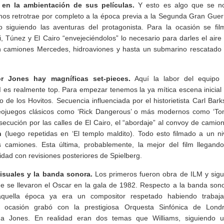
en la ambientación de sus películas.
Y esto es algo que se n
nos retrotrae por completo a la época previa a la Segunda Gran Guer
iguiendo las aventuras del protagonista. Para la ocasión se fil
 Túnez y El Cairo “envejeciéndolos” lo necesario para darles el aire
on camiones Mercedes, hidroaviones y hasta un submarino rescatado
or Jones hay magníficas set-pieces.
Aquí la labor del equipo
d
es realmente top. Para empezar tenemos la ya mítica escena inicial
o de los Hovitos. Secuencia influenciada por el historietista Carl Bark
ideojuegos clásicos como ‘Rick Dangerous’ o más modernos como ‘T
secución por las calles de El Cairo, el “abordaje” al convoy de camio
h
(luego repetidas en ‘El templo maldito). Todo esto filmado a un ni
s camiones. Esta última, probablemente, la mejor del film llegand
dad con revisiones posteriores de Spielberg.
isuales y la banda sonora.
Los primeros fueron obra de ILM y sig
que se llevaron el Oscar en la gala de 1982. Respecto a la banda son
uella época ya era un compositor respetado habiendo trabaj
a ocasión grabó con la prestigiosa Orquesta Sinfónica de Lond
na Jones. En realidad eran dos temas que Williams, siguiendo 