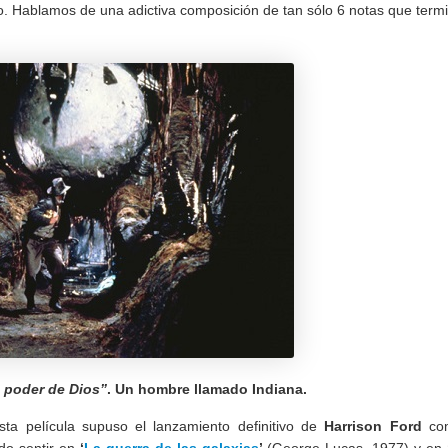
lo. Hablamos de una adictiva composición de tan sólo 6 notas que term
 poder de Dios”
. Un hombre llamado Indiana.
sta película supuso el lanzamiento definitivo de
Harrison Ford
co
ado sentir en
‘
La guerra de las galaxias
’
(George Lucas, 1977) y en