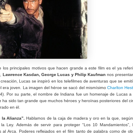
los principales motivos que hacen grande a este film es el ya refer
r,
Lawrence Kasdan, George Lucas y Philip Kaufman
nos presenta
reación, Lucas se inspiró en los telefilmes de aventuras que se emit
l era joven. La imagen del héroe se sacó del mismísimo
Charlton Hes
4). Por su parte, el nombre de Indiana fue un homenaje de Lucas a
e ha sido tan grande que muchos héroes y heroínas posteriores del ci
irado en él.
 la Alianza”.
Hablamos de la caja de madera y oro en la que, según
e la Ley. Además de servir para proteger “Los 10 Mandamientos”, 
al Arca. Poderes reflejados en el film tanto de palabra como de ob