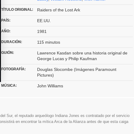
TÍTULO ORIGINAL:
Raiders of the Lost Ark
PAÍS:
EE.UU.
AÑO:
1981
DURACIÓN:
115 minutos
GUIÓN:
Lawrence Kasdan sobre una historia original de
George Lucas y Philip Kaufman
FOTOGRAFÍA:
Douglas Slocombe (Imágenes Paramount
Pictures)
MÚSICA:
John Williams
el Sur, el reputado arqueólogo Indiana Jones es contratado por el servicio
nsistirá en encontrar la mítica Arca de la Alianza antes de que esta caiga