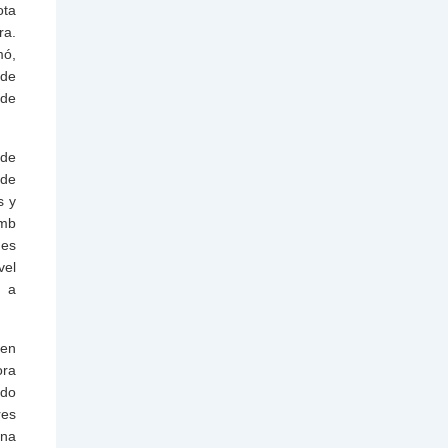
ota
ra.
mó,
 de
 de
 de
 de
s y
omb
nes
vel
o a
uen
ora
ado
res
una