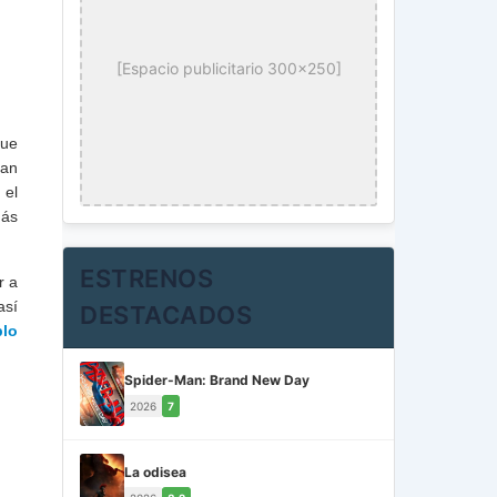
[Espacio publicitario 300x250]
que
dan
 el
más
ESTRENOS
r a
así
DESTACADOS
plo
Spider-Man: Brand New Day
2026
7
La odisea