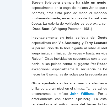
Steven Spielberg siempre ha sido un genio 
especialmente en la saga de Indiana Jones que 
Además, esta cinta puso de moda el mapeado s
fundamentalmente, en exteriores de Kauai-Hawái,
época. La galería de vehículos es otro extra c
‘Daas Boot’
(Wolfgang Petersen, 1981).
Inevitablemente en toda película del Doct
especialistas con
Vic Amstrong y Terry Leonar
la persecución de la bola gigante al robar el ídol
luego imitada infinidad de veces y hasta en v
Raider’. Otras inolvidables secuencias son la per
nazis, o las peleas contra el gigante
Pat Roac
excepcional, especialmente la secuencia de lo
necesitar 8 semanas de rodaje por la segunda uni
Otros apartados a destacar son los efectos v
brillando a gran nivel en el clímax. Tan es así 
encontramos al mítico
John Williams
.
Por aq
anteriormente con Steven Spielberg. En est
regalándonos el mítico tema del héroe India