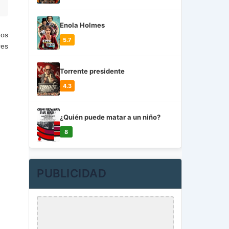
Enola Holmes
dos
5.7
res
Torrente presidente
4.3
¿Quién puede matar a un niño?
8
PUBLICIDAD