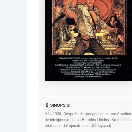
📄 SINOPSIS:
Año 1936. Después de sus peripecias por América d
de inteligencia de los Estados Unidos. Su misión co
en manos del ejército nazi. (Cineycine).