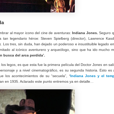
da
brar al mayor icono del cine de aventuras:
Indiana Jones.
Seguro 
a tan legendario héroe: Steven Spielberg (director), Lawrence Kas
). Los tres, sin duda, han dejado un poderoso e insustituible legado en
mitado al icónico aventurero y arqueólogo, sino que ha ido mucho 
n busca del arca perdida’.
los legos, es que esta fue la primera película del Doctor Jones en sali
personaje y a nivel cinematográfico, es su segunda historia. Esto es 
ue los acontecimientos de su “secuela”,
‘
Indiana Jones y el tem
ban en 1935. Aclarado este punto entremos ya en detalle…