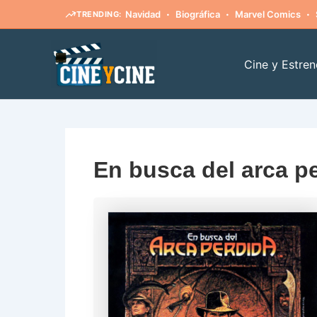
·
·
·
Navidad
Biográfica
Marvel Comics
TRENDING:
Ir
al
Cine y Estren
contenido
En busca del arca p