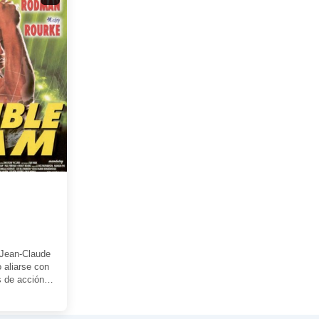
Jean-Claude
aliarse con
s de acción
 relación
ble […]