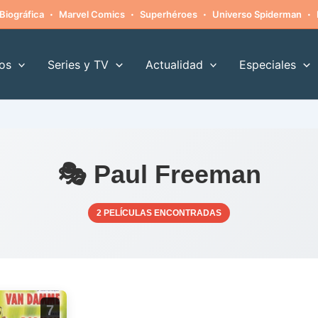
·
·
·
·
Biográfica
Marvel Comics
Superhéroes
Universo Spiderman
os
Series y TV
Actualidad
Especiales
🎭 Paul Freeman
2 PELÍCULAS ENCONTRADAS
7