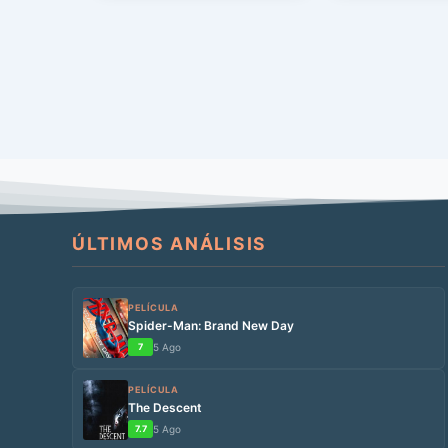
Estados […]
ÚLTIMOS ANÁLISIS
PELÍCULA
Spider-Man: Brand New Day
7
5 Ago
PELÍCULA
The Descent
7.7
5 Ago