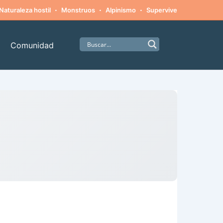
·
·
·
·
Naturaleza hostil
Monstruos
Alpinismo
Supervivencia
Amista
Comunidad