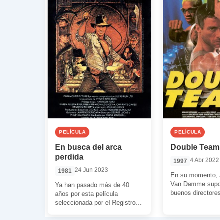
PELÍCULA
PELÍCULA
En busca del arca
Double Team
perdida
4 Abr 2022
1997
24 Jun 2023
1981
En su momento, 
Van Damme supo 
Ya han pasado más de 40
buenos directore
años por esta película
asiáticos. De esa
seleccionada por el Registro
surgió la memora
Nacional de Cine de los