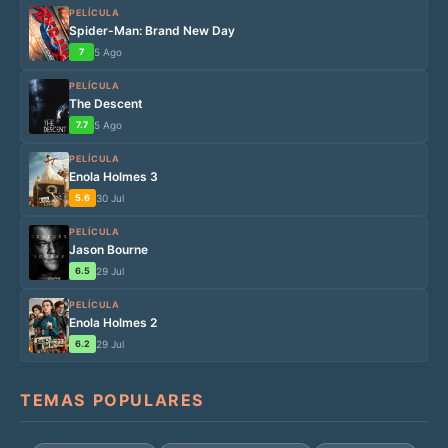
PELÍCULA
Spider-Man: Brand New Day
7
5 Ago
PELÍCULA
The Descent
7.7
5 Ago
PELÍCULA
Enola Holmes 3
5.6
30 Jul
PELÍCULA
Jason Bourne
6.5
29 Jul
PELÍCULA
Enola Holmes 2
6.2
29 Jul
TEMAS POPULARES