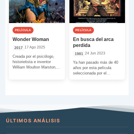
PELÍCULA
PELÍCULA
Wonder Woman
En busca del arca
perdida
17 Ago 2025
2017
24 Jun 2023
1981
Creada por el psicólogo,
historietista e inventor
Ya han pasado más de 40
William Moulton Marston, y
años por esta película
habiendo aparecido por
seleccionada por el
primera vez en 1941 en las
Registro Nacional de Cine
[…]
de los Estados […]
ÚLTIMOS ANÁLISIS