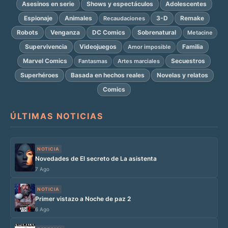
Asesinos en serie
Shows y espectáculos
Adolescentes
Espionaje
Animales
3-D
Remake
Recaudaciones
Robots
Venganza
DC Comics
Sobrenatural
Metacine
Supervivencia
Videojuegos
Familia
Amor imposible
Marvel Comics
Secuestros
Fantasmas
Artes marciales
Superhéroes
Basada en hechos reales
Novelas y relatos
Comics
ÚLTIMAS NOTICIAS
NOTICIA
Novedades de El secreto de La asistenta
7 Ago
NOTICIA
Primer vistazo a Noche de paz 2
6 Ago