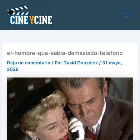
Ir
al
contenido
Main
Men
el-hombre-que-sabia-demasiado-telefono
Deja un comentario
/ Por
David González
/
31 mayo,
2026