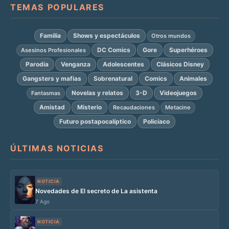
TEMAS POPULARES
Familia
Shows y espectáculos
Otros mundos
DC Comics
Gore
Superhéroes
Asesinos Profesionales
Parodia
Venganza
Adolescentes
Clásicos Disney
Gangsters y mafias
Sobrenatural
Comics
Animales
Novelas y relatos
3-D
Videojuegos
Fantasmas
Amistad
Misterio
Recaudaciones
Metacine
Futuro postapocalíptico
Policíaco
ÚLTIMAS NOTICIAS
NOTICIA
Novedades de El secreto de La asistenta
7 Ago
NOTICIA