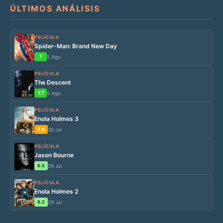
ÚLTIMOS ANÁLISIS
PELÍCULA
Spider-Man: Brand New Day
7
5 Ago
PELÍCULA
The Descent
7.7
5 Ago
PELÍCULA
Enola Holmes 3
5.6
30 Jul
PELÍCULA
Jason Bourne
6.5
29 Jul
PELÍCULA
Enola Holmes 2
6.2
29 Jul