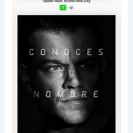
Spider-Man: Brand New Day
—
📹
7