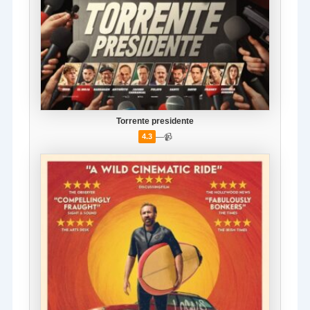
Torrente presidente
—
📹
4.3