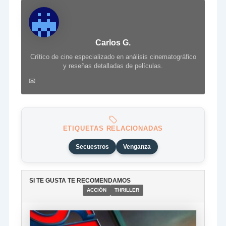
Carlos G.
Crítico de cine especializado en análisis cinematográfico
y reseñas detalladas de películas.
✉
ETIQUETAS RELACIONADAS
Secuestros
Venganza
SI TE GUSTA TE RECOMENDAMOS
ACCIÓN
THRILLER