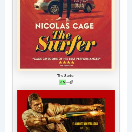
The Surfer
—
📹
6.5