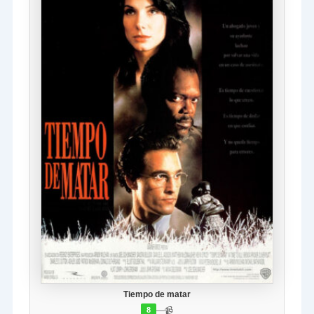
Tiempo de matar
—
📹
8