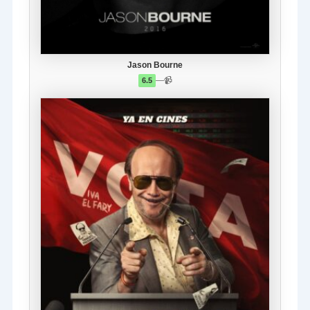
Jason Bourne
—
📹
6.5