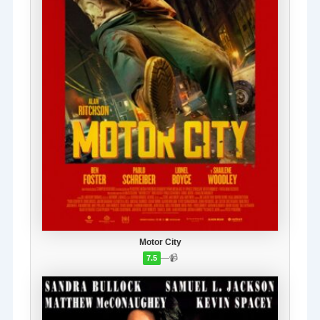
Motor City
—
📹
7.5