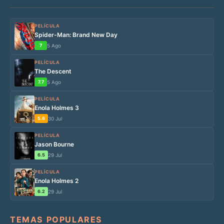
PELÍCULA
Spider-Man: Brand New Day
7
5 Ago
PELÍCULA
The Descent
7.7
5 Ago
PELÍCULA
Enola Holmes 3
5.6
30 Jul
PELÍCULA
Jason Bourne
6.5
29 Jul
PELÍCULA
Enola Holmes 2
6.2
29 Jul
TEMAS POPULARES