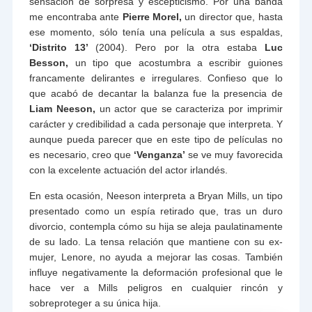
sensación de sorpresa y escepticismo. Por una banda
me encontraba ante
Pierre Morel,
un director que, hasta
ese momento, sólo tenía una película a sus espaldas,
‘Distrito 13’
(2004). Pero por la otra estaba
Luc
Besson,
un tipo que acostumbra a escribir guiones
francamente delirantes e irregulares. Confieso que lo
que acabó de decantar la balanza fue la presencia de
Liam Neeson,
un actor que se caracteriza por imprimir
carácter y credibilidad a cada personaje que interpreta. Y
aunque pueda parecer que en este tipo de películas no
es necesario, creo que
‘Venganza’
se ve muy favorecida
con la excelente actuación del actor irlandés.
En esta ocasión, Neeson interpreta a Bryan Mills, un tipo
presentado como un espía retirado que, tras un duro
divorcio, contempla cómo su hija se aleja paulatinamente
de su lado. La tensa relación que mantiene con su ex-
mujer, Lenore, no ayuda a mejorar las cosas. También
influye negativamente la deformación profesional que le
hace ver a Mills peligros en cualquier rincón y
sobreproteger a su única hija.