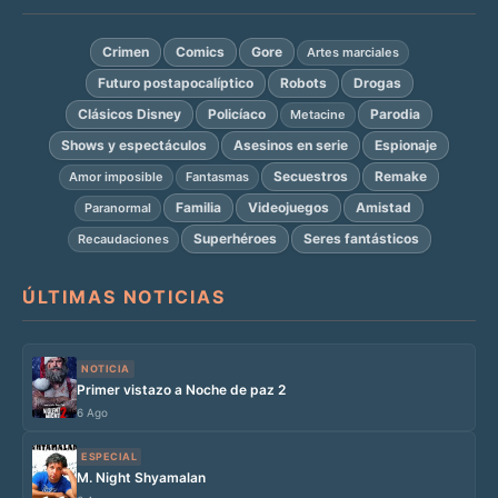
Crimen
Comics
Gore
Artes marciales
Futuro postapocalíptico
Robots
Drogas
Clásicos Disney
Policíaco
Parodia
Metacine
Shows y espectáculos
Asesinos en serie
Espionaje
Secuestros
Remake
Amor imposible
Fantasmas
Familia
Videojuegos
Amistad
Paranormal
Superhéroes
Seres fantásticos
Recaudaciones
ÚLTIMAS NOTICIAS
NOTICIA
Primer vistazo a Noche de paz 2
6 Ago
ESPECIAL
M. Night Shyamalan