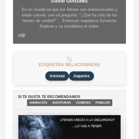
David González
En un mundo en que los héroes son metrosexuales y
mean colonia, uno se pregunta: "¿Qué ha sido de los
héroes de verdad?"… Entonces reaparece Sylvester
Stallone y se restablece el orden.
✉
🌐
ETIQUETAS RELACIONADAS
Amistad
Juguetes
SI TE GUSTA TE RECOMENDAMOS
ANIMACIÓN
AVENTURAS
COMEDIA
FAMILIAR