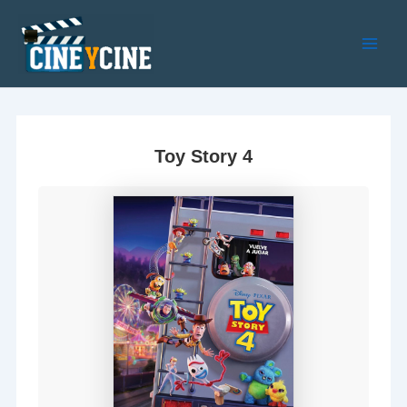
Ir
al
contenido
Main
Men
Toy Story 4