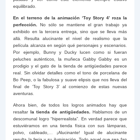
equilibrado.
En el terreno de la animación ‘Toy Story 4’ roza la
perfección.
No sólo se mantiene el gran trabajo ya
exhibido en la tercera entrega, sino que se lleva más
allá. Resulta alucinante el nivel de realismo que la
película alcanza en según qué personajes y escenarios.
Por ejemplo, Bunny y Ducky lucen como si fueran
peluches auténticos, la muñeca Gabby Gabby es un
prodigio y el gato de la tienda de antigüedades parece
real. Sin olvidar detalles como el tono de porcelana de
Bo Peep, o la fabulosa y suave elipsis que nos lleva del
final de ‘Toy Story 3’ al comienzo de estas nuevas
aventuras.
Ahora bien, de todos los logros animados hay que
resaltar
la tienda de antigüedades.
Hablamos de un
descomunal logro “hiperrealista”. En verdad parece que
estuviéramos en una tienda física con sus lámparas,
polvo, cableado,… ¡Alucinante! Igual de alucinante
resulta la feria y su iluminación. Todo aquel que sea fan