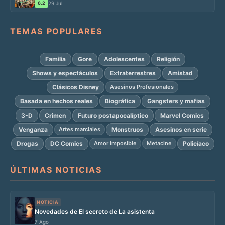
6.2
29 Jul
TEMAS POPULARES
Familia
Gore
Adolescentes
Religión
Shows y espectáculos
Extraterrestres
Amistad
Clásicos Disney
Asesinos Profesionales
Basada en hechos reales
Biográfica
Gangsters y mafias
3-D
Crimen
Futuro postapocalíptico
Marvel Comics
Venganza
Monstruos
Asesinos en serie
Artes marciales
Drogas
DC Comics
Policíaco
Amor imposible
Metacine
ÚLTIMAS NOTICIAS
NOTICIA
Novedades de El secreto de La asistenta
7 Ago