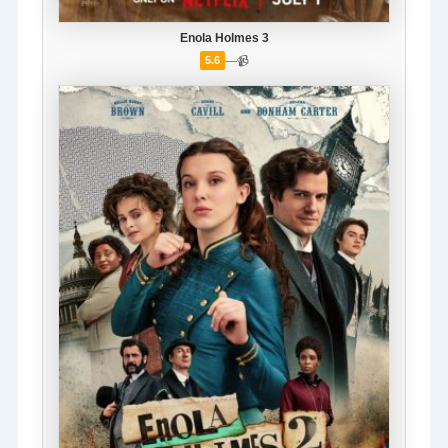
Enola Holmes 3
—
📹
5.6