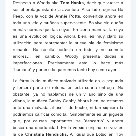
Respecto a Woody aka
Tom Hanks,
decir que vuelve a
ser el protagonista de la aventura. A su lado regresa Bo
Peep, con la voz de
Annie Potts,
convertida ahora en
toda una jefa y muñeca superviviente. Bo vive sin dueña
ni más normas que las suyas. En cierta manera, la suya
es una evolución lógica. Ahora bien, es muy claro su
utilización para representar la nueva ola de feminismo
reinante. Bo resulta perfecta en todo y no comete
errores… en cambio, Woody presenta dudas e
imperfecciones. Precisamente esto lo hace más
“humano” y por eso lo queremos tanto hoy como ayer.
La fórmula del muñeco malvado utilizada en la segunda
y tercera parte se retoma en esta cuarta entrega. No
obstante, ya no hablamos de un villano sino de una
villana, la muñeca Gabby Gabby. Ahora bien, no estamos
ante una malvada al uso… de hecho, ni tan siquiera la
podríamos calificar como tal. Simplemente es un juguete
que, por causas importantes, se “descarrió” y ahora
busca una oportunidad. En la versión original su voz es
la de
Christina Hendricks.
Al igual que Lotso en ‘Toy