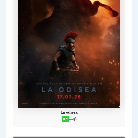
La odisea
—
📹
8.2