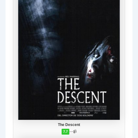
The Descent
—
📹
7.7