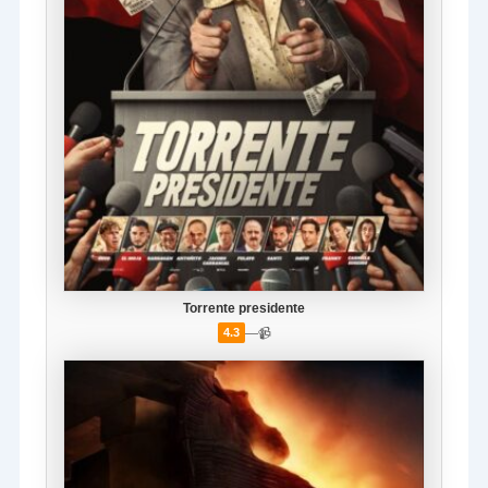
Torrente presidente
—
📹
4.3