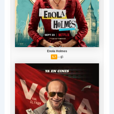
Enola Holmes
—
📹
5.7