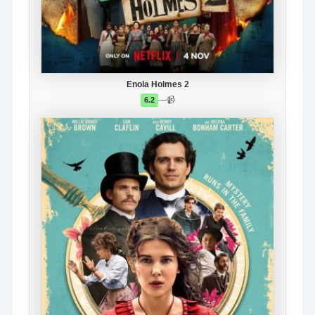
Enola Holmes 2
—
📹
6.2