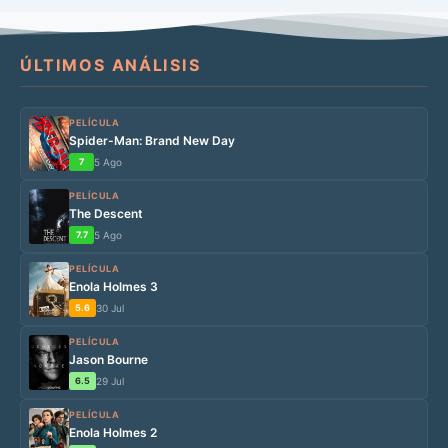
ÚLTIMOS ANÁLISIS
PELÍCULA
Spider-Man: Brand New Day
7
5 Ago
PELÍCULA
The Descent
7.7
5 Ago
PELÍCULA
Enola Holmes 3
5.6
30 Jul
PELÍCULA
Jason Bourne
6.5
29 Jul
PELÍCULA
Enola Holmes 2