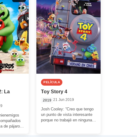
PELÍCULA
2: La
Toy Story 4
21 Jun 2019
2019
19
Josh Cooley: “Creo que tengo
un punto de vista interesante
hienemigos
porque no trabajé en ninguna
acompañados
de las películas anteriores. Me
la de pájaros
[…]
bargo, en