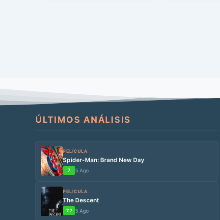
esta ocasión […]
ÚLTIMOS ANÁLISIS
PELÍCULA
Spider-Man: Brand New Day
7
5 Ago
PELÍCULA
The Descent
7.7
5 Ago