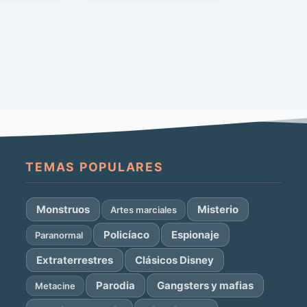
TEMAS POPULARES
Monstruos
Misterio
Artes marciales
Policíaco
Espionaje
Paranormal
Extraterrestres
Clásicos Disney
Parodia
Gangsters y mafias
Metacine