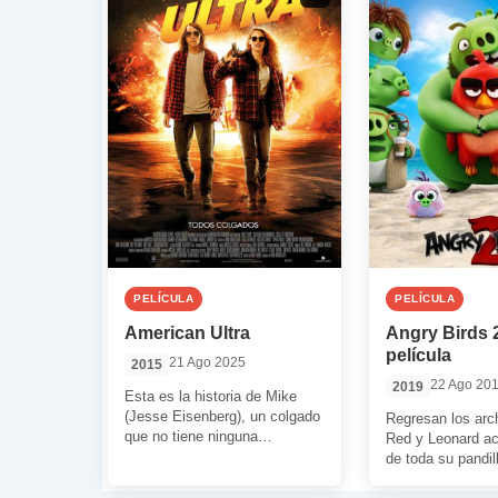
PELÍCULA
PELÍCULA
American Ultra
Angry Birds 
película
21 Ago 2025
2015
22 Ago 20
2019
Esta es la historia de Mike
(Jesse Eisenberg), un colgado
Regresan los arc
que no tiene ninguna
Red y Leonard 
motivación. Mike vive con su
de toda su pandil
novia […]
y cerdos. Sin em