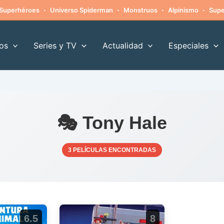
·
·
·
·
Superhéroes
Universo Spiderman
Monstruos
Alpinismo
Supe
os
Series y TV
Actualidad
Especiales
🎭 Tony Hale
3 PELÍCULAS ENCONTRADAS
6.5
8