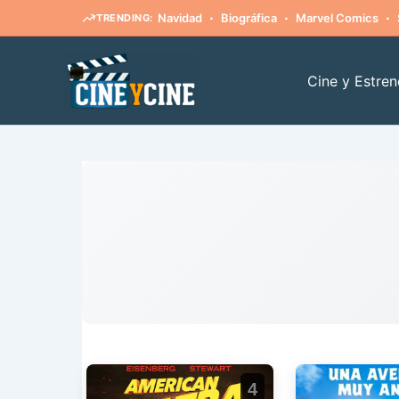
·
·
·
Navidad
Biográfica
Marvel Comics
TRENDING:
Ir
al
Cine y Estren
contenido
4