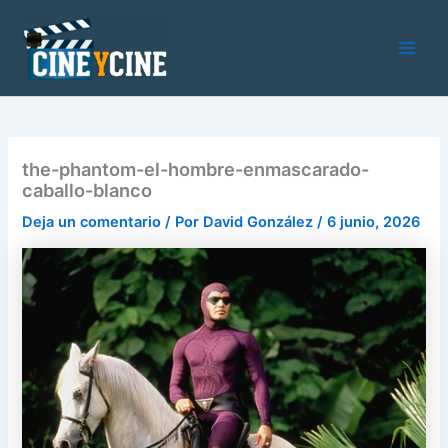
Ir
al
contenido
Main
Men
the-phantom-el-hombre-enmascarado-
caballo-blanco
Deja un comentario
/ Por
David González
/
6 junio, 2026