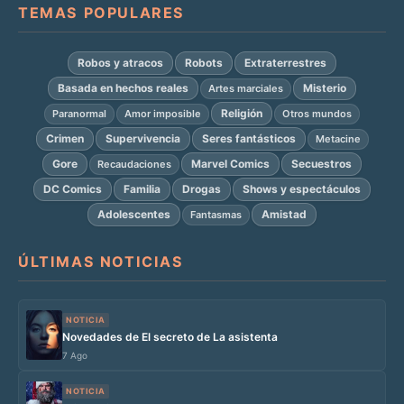
TEMAS POPULARES
Robos y atracos
Robots
Extraterrestres
Basada en hechos reales
Misterio
Artes marciales
Religión
Paranormal
Amor imposible
Otros mundos
Crimen
Supervivencia
Seres fantásticos
Metacine
Gore
Marvel Comics
Secuestros
Recaudaciones
DC Comics
Familia
Drogas
Shows y espectáculos
Adolescentes
Amistad
Fantasmas
ÚLTIMAS NOTICIAS
NOTICIA
Novedades de El secreto de La asistenta
7 Ago
NOTICIA