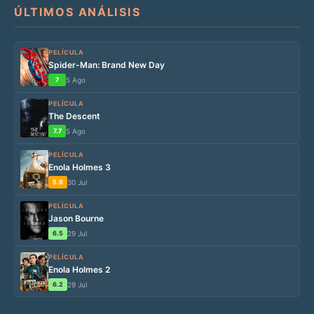
ÚLTIMOS ANÁLISIS
PELÍCULA
Spider-Man: Brand New Day
7
5 Ago
PELÍCULA
The Descent
7.7
5 Ago
PELÍCULA
Enola Holmes 3
5.6
30 Jul
PELÍCULA
Jason Bourne
6.5
29 Jul
PELÍCULA
Enola Holmes 2
6.2
29 Jul