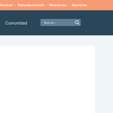
·
·
·
·
Amistad
Naturaleza hostil
Monstruos
Alpinismo
Supervivenci
Comunidad