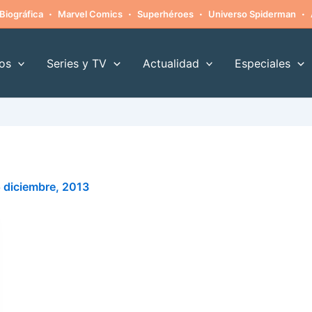
·
·
·
·
Biográfica
Marvel Comics
Superhéroes
Universo Spiderman
os
Series y TV
Actualidad
Especiales
 diciembre, 2013