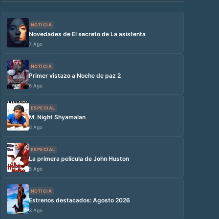
NOTICIA
Novedades de El secreto de La asistenta
7 Ago
NOTICIA
Primer vistazo a Noche de paz 2
6 Ago
ESPECIAL
M. Night Shyamalan
6 Ago
ESPECIAL
La primera película de John Huston
5 Ago
NOTICIA
Estrenos destacados: Agosto 2026
3 Ago