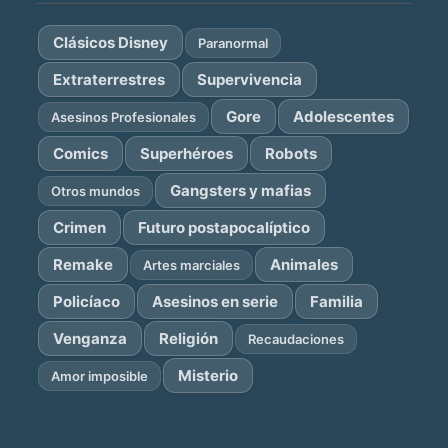
Clásicos Disney
Paranormal
Extraterrestres
Supervivencia
Gore
Adolescentes
Asesinos Profesionales
Comics
Superhéroes
Robots
Gangsters y mafias
Otros mundos
Crimen
Futuro postapocalíptico
Remake
Animales
Artes marciales
Policíaco
Asesinos en serie
Familia
Venganza
Religión
Recaudaciones
Misterio
Amor imposible