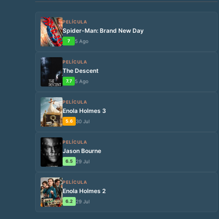
PELÍCULA
Spider-Man: Brand New Day
7
5 Ago
PELÍCULA
The Descent
7.7
5 Ago
PELÍCULA
Enola Holmes 3
5.6
30 Jul
PELÍCULA
Jason Bourne
6.5
29 Jul
PELÍCULA
Enola Holmes 2
6.2
29 Jul