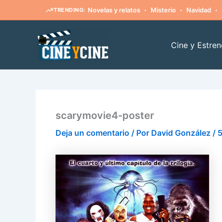
·
·
·
Novelas y relatos
Misterio
Navidad
TRENDING:
Ir
al
Cine y Estren
contenido
scarymovie4-poster
Deja un comentario
/ Por
David González
/
5