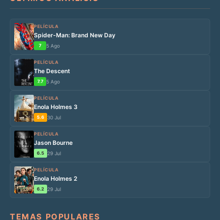
PELÍCULA
Spider-Man: Brand New Day
7
5 Ago
PELÍCULA
The Descent
7.7
5 Ago
PELÍCULA
Enola Holmes 3
5.6
30 Jul
PELÍCULA
Jason Bourne
6.5
29 Jul
PELÍCULA
Enola Holmes 2
6.2
29 Jul
TEMAS POPULARES