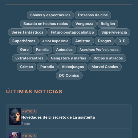
Shows y espectáculos
Estrenos de cine
Basada en hechos reales
Venganza
Religión
Seres fantásticos
Futuro postapocalíptico
Supervivencia
Superhéroes
Amistad
Drogas
3-D
Amor imposible
Gore
Familia
Animales
Asesinos Profesionales
Extraterrestres
Gangsters y mafias
Robos y atracos
Crimen
Parodia
Videojuegos
Marvel Comics
DC Comics
ÚLTIMAS NOTICIAS
NOTICIA
Novedades de El secreto de La asistenta
7 Ago
NOTICIA