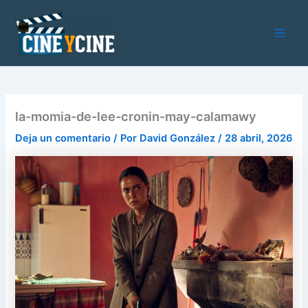
Ir
al
contenido
Main
Men
la-momia-de-lee-cronin-may-calamawy
Deja un comentario
/ Por
David González
/
28 abril, 2026