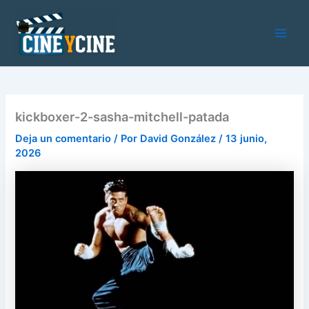
Ir
al
contenido
Main
Men
kickboxer-2-sasha-mitchell-patada
Deja un comentario
/ Por
David González
/
13 junio,
2026