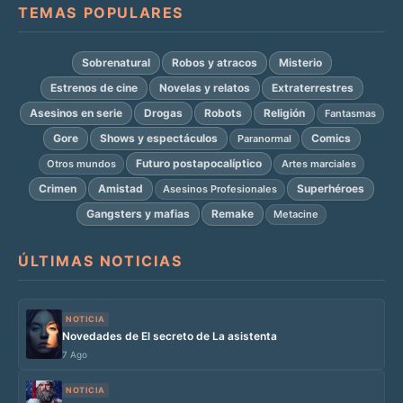
TEMAS POPULARES
Sobrenatural
Robos y atracos
Misterio
Estrenos de cine
Novelas y relatos
Extraterrestres
Asesinos en serie
Drogas
Robots
Religión
Fantasmas
Gore
Shows y espectáculos
Comics
Paranormal
Futuro postapocalíptico
Otros mundos
Artes marciales
Crimen
Amistad
Superhéroes
Asesinos Profesionales
Gangsters y mafias
Remake
Metacine
ÚLTIMAS NOTICIAS
NOTICIA
Novedades de El secreto de La asistenta
7 Ago
NOTICIA