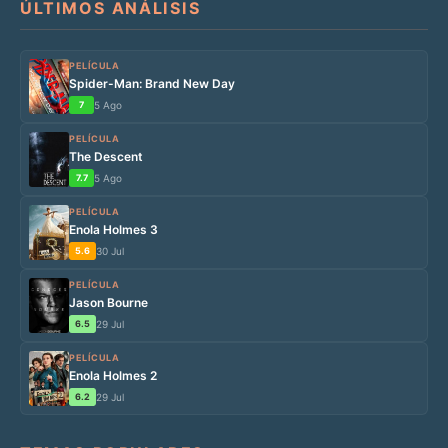
ÚLTIMOS ANÁLISIS
PELÍCULA
Spider-Man: Brand New Day
7
5 Ago
PELÍCULA
The Descent
7.7
5 Ago
PELÍCULA
Enola Holmes 3
5.6
30 Jul
PELÍCULA
Jason Bourne
6.5
29 Jul
PELÍCULA
Enola Holmes 2
6.2
29 Jul