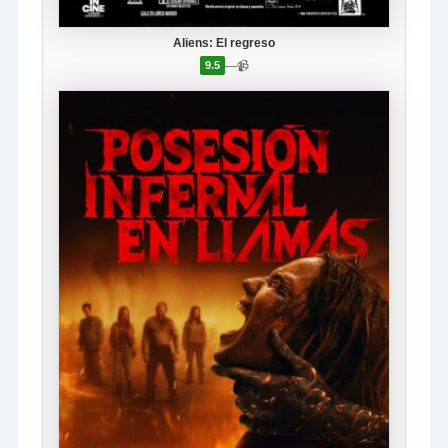
Aliens: El regreso
—
📹
9.5