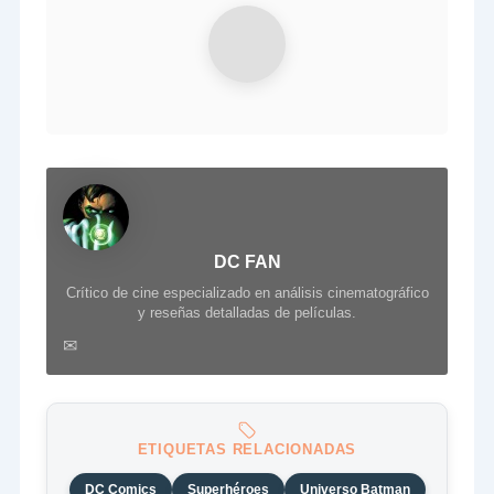
DC FAN
Crítico de cine especializado en análisis cinematográfico
y reseñas detalladas de películas.
✉
ETIQUETAS RELACIONADAS
DC Comics
Superhéroes
Universo Batman