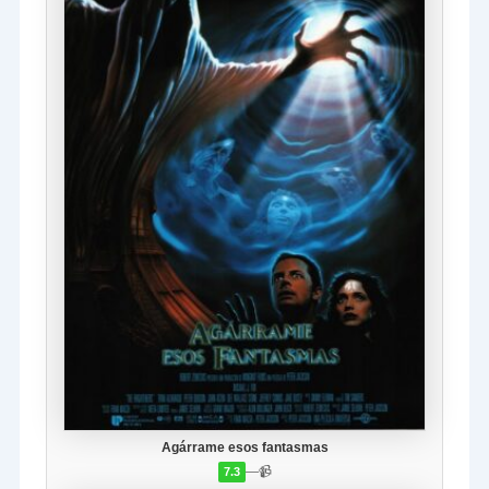
Agárrame esos fantasmas
—
📹
7.3