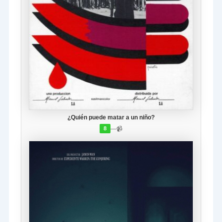
¿Quién puede matar a un niño?
—
📹
8