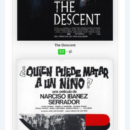
The Descent
—
📹
7.7