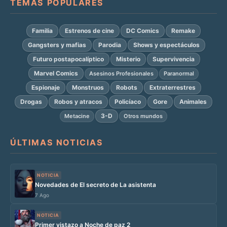
TEMAS POPULARES
Familia
Estrenos de cine
DC Comics
Remake
Gangsters y mafias
Parodia
Shows y espectáculos
Futuro postapocalíptico
Misterio
Supervivencia
Marvel Comics
Asesinos Profesionales
Paranormal
Espionaje
Monstruos
Robots
Extraterrestres
Drogas
Robos y atracos
Policíaco
Gore
Animales
3-D
Metacine
Otros mundos
ÚLTIMAS NOTICIAS
NOTICIA
Novedades de El secreto de La asistenta
7 Ago
NOTICIA
Primer vistazo a Noche de paz 2