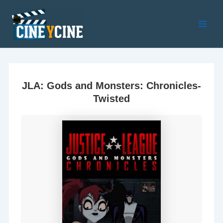
Ir
al
contenido
Main
Men
JLA: Gods and Monsters: Chronicles-
Twisted