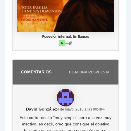
Posesión infernal: En llamas
—
📹
6
COMENTARIOS
DEJA UNA RESPUESTA →
David González
4 de mayo, 2016 a las 00:48
✏
Este corto resulta "muy simple" pero a la vez muy
efectivo, es decir, creo que consigue el objetivo
buscado en su trama... que no es otro que el