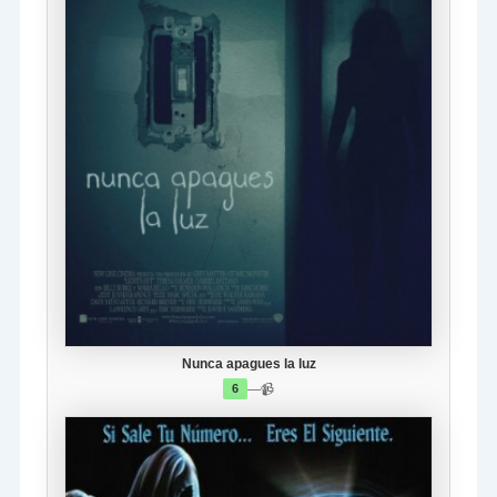
Nunca apagues la luz
—
📹
6