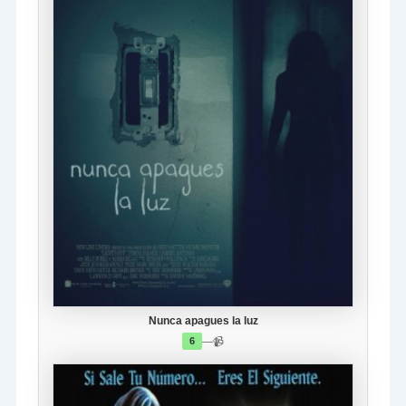
Nunca apagues la luz
—
📹
6