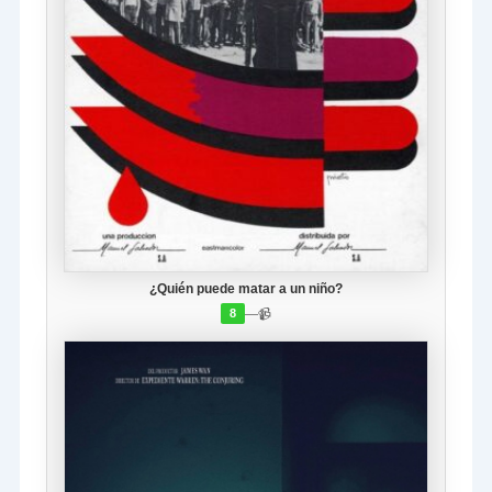
¿Quién puede matar a un niño?
—
📹
8