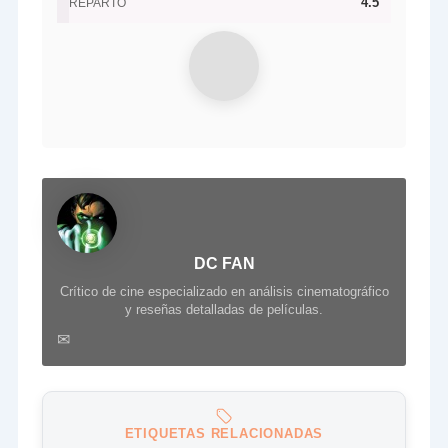
4.5
REPARTO
DC FAN
Crítico de cine especializado en análisis cinematográfico
y reseñas detalladas de películas.
✉
ETIQUETAS RELACIONADAS