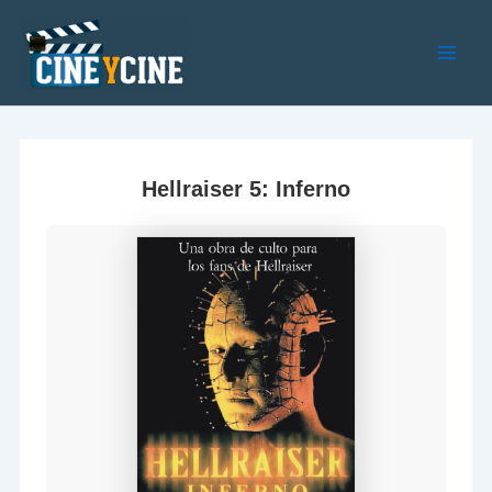
Ir
al
contenido
Main
Men
Hellraiser 5: Inferno