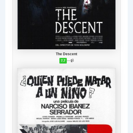
The Descent
—
📹
7.7