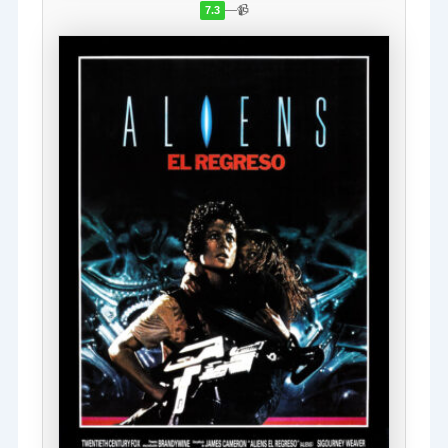
—
📹
7.3