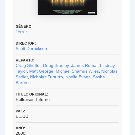
GÉNERO:
Terror
DIRECTOR:
Scott Derrickson
REPARTO:
Craig Sheffer
,
Doug Bradley
,
James Remar
,
Lindsay
Taylor
,
Matt George
,
Michael Shamus Wiles
,
Nicholas
Sadler
,
Nicholas Turturro
,
Noelle Evans
,
Sasha
Barrese
TÍTULO ORIGINAL:
Hellraiser: Inferno
PAÍS:
EE.UU.
AÑO:
2000