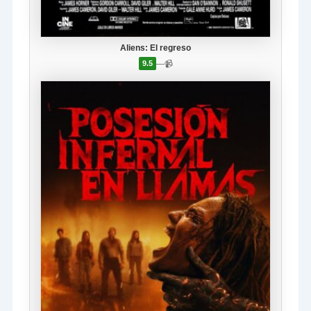
Aliens: El regreso
—
📹
9.5