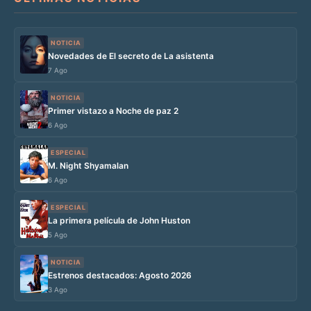
NOTICIA
Novedades de El secreto de La asistenta
7 Ago
NOTICIA
Primer vistazo a Noche de paz 2
6 Ago
ESPECIAL
M. Night Shyamalan
6 Ago
ESPECIAL
La primera película de John Huston
5 Ago
NOTICIA
Estrenos destacados: Agosto 2026
3 Ago