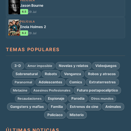
PELÍCULA
Jason Bourne
6.5
29 Jul
PELÍCULA
Enola Holmes 2
6.2
29 Jul
TEMAS POPULARES
3-D
Novelas y relatos
Videojuegos
Amor imposible
Sobrenatural
Robots
Venganza
Robos y atracos
Adolescentes
Comics
Extraterrestres
Paranormal
Futuro postapocalíptico
Metacine
Asesinos Profesionales
Espionaje
Parodia
Recaudaciones
Otros mundos
Gangsters y mafias
Familia
Estrenos de cine
Animales
Policíaco
Misterio
ÚLTIMAS NOTICIAS