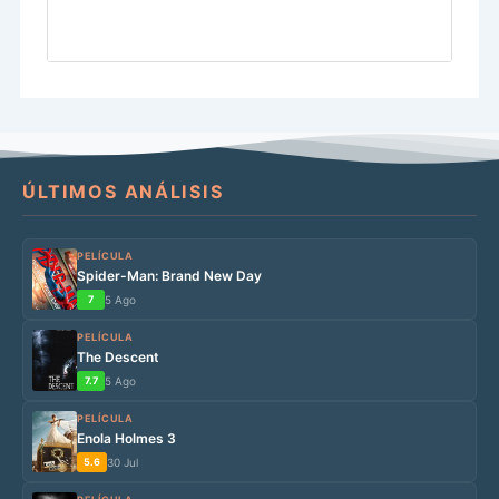
ÚLTIMOS ANÁLISIS
PELÍCULA
Spider-Man: Brand New Day
7
5 Ago
PELÍCULA
The Descent
7.7
5 Ago
PELÍCULA
Enola Holmes 3
5.6
30 Jul