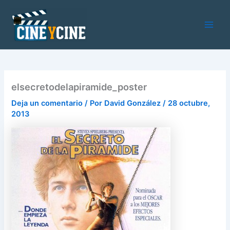
Ir
al
contenido
Main
Men
elsecretodelapiramide_poster
Deja un comentario
/ Por
David González
/
28 octubre,
2013