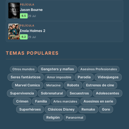
PELÍCULA
Jason Bourne
6.5
29 Jul
PELÍCULA
Enola Holmes 2
6.2
29 Jul
TEMAS POPULARES
Gangsters y mafias
Otros mundos
Asesinos Profesionales
Seres fantásticos
Parodia
Videojuegos
Amor imposible
Marvel Comics
Robots
Estrenos de cine
Metacine
Supervivencia
Sobrenatural
Secuestros
Adolescentes
Crimen
Familia
Asesinos en serie
Artes marciales
Superhéroes
Clásicos Disney
Remake
Gore
Religión
Paranormal