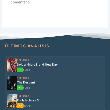
comentario.
ÚLTIMOS ANÁLISIS
PELÍCULA
Spider-Man: Brand New Day
7
5 Ago
PELÍCULA
The Descent
7.7
5 Ago
PELÍCULA
Enola Holmes 3
5.6
30 Jul