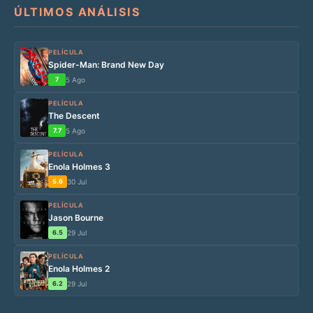
ÚLTIMOS ANÁLISIS
PELÍCULA
Spider-Man: Brand New Day
7
5 Ago
PELÍCULA
The Descent
7.7
5 Ago
PELÍCULA
Enola Holmes 3
5.6
30 Jul
PELÍCULA
Jason Bourne
6.5
29 Jul
PELÍCULA
Enola Holmes 2
6.2
29 Jul