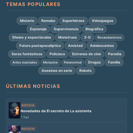
TEMAS POPULARES
Misterio
Remake
Superhéroes
Videojuegos
Espionaje
Supervivencia
Biográfica
Shows y espectáculos
Monstruos
3-D
Recaudaciones
Futuro postapocalíptico
Amistad
Adolescentes
Seres fantásticos
Policíaco
Estrenos de cine
Parodia
Drogas
Familia
Artes marciales
Metacine
Paranormal
Asesinos en serie
Robots
ÚLTIMAS NOTICIAS
NOTICIA
Novedades de El secreto de La asistenta
7 Ago
NOTICIA