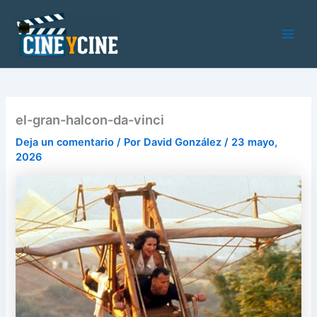
Ir
al
contenido
Main
Men
el-gran-halcon-da-vinci
Deja un comentario
/ Por
David González
/
23 mayo,
2026