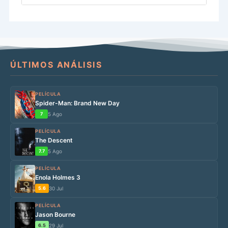
ÚLTIMOS ANÁLISIS
PELÍCULA
Spider-Man: Brand New Day
7
5 Ago
PELÍCULA
The Descent
7.7
5 Ago
PELÍCULA
Enola Holmes 3
5.6
30 Jul
PELÍCULA
Jason Bourne
6.5
29 Jul