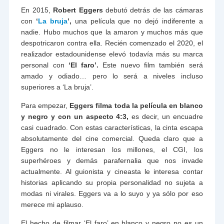
En 2015,
Robert Eggers
debutó detrás de las cámaras
con
‘
La bruja
’,
una película que no dejó indiferente a
nadie. Hubo muchos que la amaron y muchos más que
despotricaron contra ella. Recién comenzado el 2020, el
realizador estadounidense elevó todavía más su marca
personal con
‘El faro’.
Este nuevo film también será
amado y odiado… pero lo será a niveles incluso
superiores a ‘La bruja’.
Para empezar,
Eggers filma toda la película en blanco
y negro y con un aspecto 4:3,
es decir, un encuadre
casi cuadrado. Con estas características, la cinta escapa
absolutamente del cine comercial. Queda claro que a
Eggers no le interesan los millones, el CGI, los
superhéroes y demás parafernalia que nos invade
actualmente. Al guionista y cineasta le interesa contar
historias aplicando su propia personalidad no sujeta a
modas ni virales. Eggers va a lo suyo y ya sólo por eso
merece mi aplauso.
El hecho de filmar ‘El faro’ en blanco y negro no es un