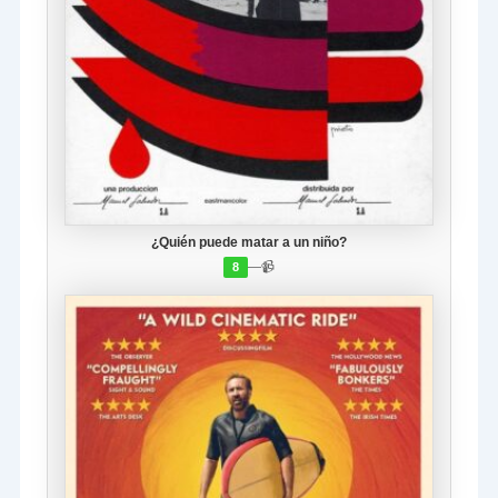
¿Quién puede matar a un niño?
—
📹
8