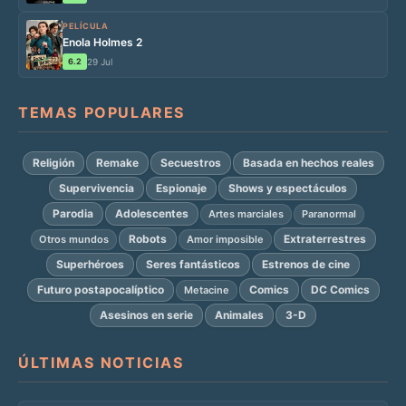
PELÍCULA
Enola Holmes 2
6.2
29 Jul
TEMAS POPULARES
Religión
Remake
Secuestros
Basada en hechos reales
Supervivencia
Espionaje
Shows y espectáculos
Parodia
Adolescentes
Artes marciales
Paranormal
Robots
Extraterrestres
Otros mundos
Amor imposible
Superhéroes
Seres fantásticos
Estrenos de cine
Futuro postapocalíptico
Comics
DC Comics
Metacine
Asesinos en serie
Animales
3-D
ÚLTIMAS NOTICIAS