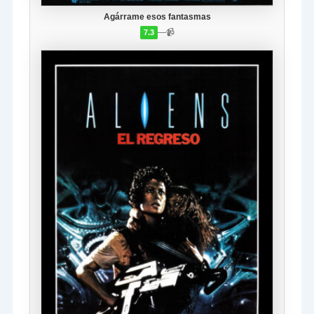
Agárrame esos fantasmas
—
📹
7.3