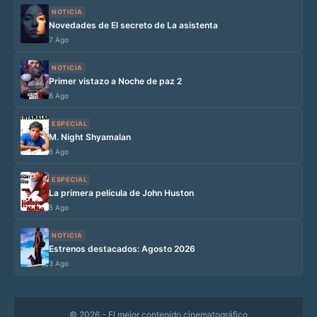
NOTICIA
Novedades de El secreto de La asistenta
7 Ago
NOTICIA
Primer vistazo a Noche de paz 2
6 Ago
ESPECIAL
M. Night Shyamalan
6 Ago
ESPECIAL
La primera película de John Huston
5 Ago
NOTICIA
Estrenos destacados: Agosto 2026
3 Ago
© 2026
- El mejor contenido cinematográfico