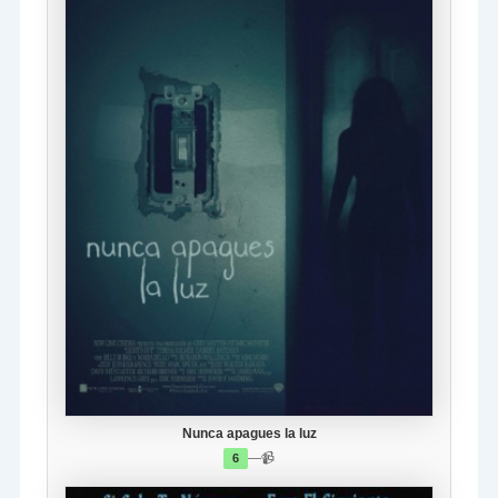
Nunca apagues la luz
—
📹
6