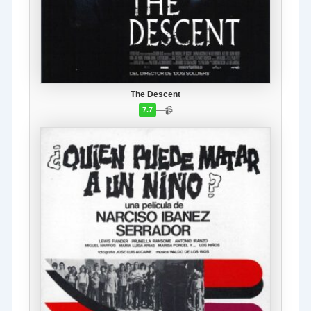
The Descent
—
📹
7.7