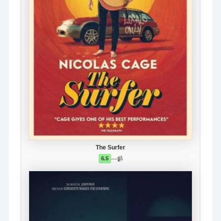
The Surfer
—
📹
6.5