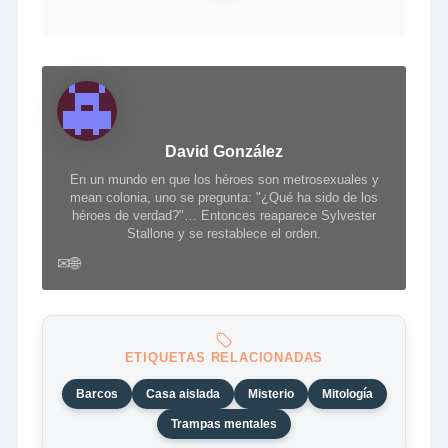
David González
En un mundo en que los héroes son metrosexuales y
mean colonia, uno se pregunta: "¿Qué ha sido de los
héroes de verdad?"… Entonces reaparece Sylvester
Stallone y se restablece el orden.
✉
🌐
ETIQUETAS RELACIONADAS
Barcos
Casa aislada
Misterio
Mitología
Trampas mentales