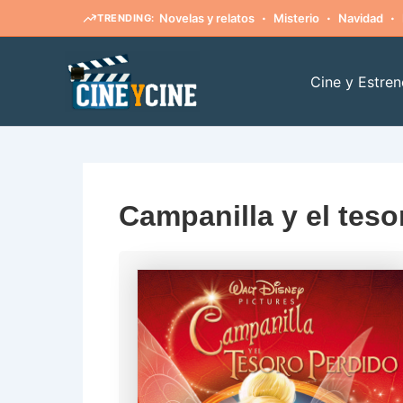
·
·
·
Novelas y relatos
Misterio
Navidad
TRENDING:
Ir
al
Cine y Estren
contenido
Campanilla y el teso