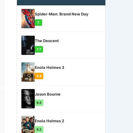
Spider-Man: Brand New Day
7
The Descent
7.7
Enola Holmes 3
5.6
Jason Bourne
6.5
Enola Holmes 2
6.2