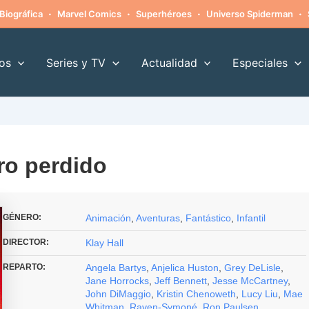
·
·
·
·
Biográfica
Marvel Comics
Superhéroes
Universo Spiderman
os
Series y TV
Actualidad
Especiales
ro perdido
GÉNERO:
Animación
,
Aventuras
,
Fantástico
,
Infantil
DIRECTOR:
Klay Hall
REPARTO:
Angela Bartys
,
Anjelica Huston
,
Grey DeLisle
,
Jane Horrocks
,
Jeff Bennett
,
Jesse McCartney
,
John DiMaggio
,
Kristin Chenoweth
,
Lucy Liu
,
Mae
Whitman
,
Raven-Symoné
,
Ron Paulsen