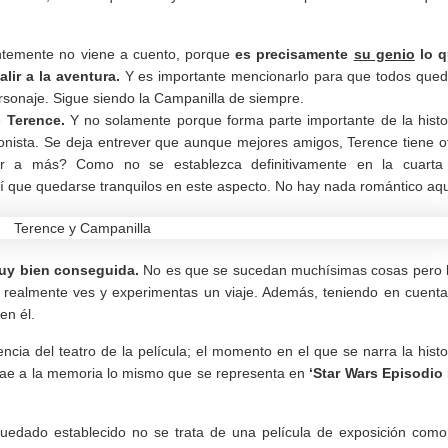
ntemente no viene a cuento, porque
es precisamente
su genio
lo q
lir a la aventura.
Y es importante mencionarlo para que todos que
personaje. Sigue siendo la Campanilla de siempre.
e
Terence.
Y no solamente porque forma parte importante de la histo
gonista. Se deja entrever que aunque mejores amigos, Terence tiene o
gar a más? Como no se establezca definitivamente en la cuarta
í que quedarse tranquilos en este aspecto. No hay nada romántico aqu
muy bien conseguida.
No es que se sucedan muchísimas cosas pero 
 realmente ves y experimentas un viaje. Además, teniendo en cuenta
en él.
ncia del teatro de la película; el momento en el que se narra la histo
rae a la memoria lo mismo que se representa en
‘Star Wars Episodio I
edado establecido no se trata de una película de exposición como