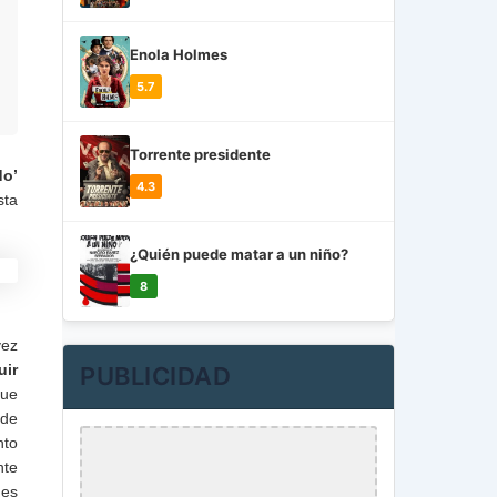
Enola Holmes
5.7
Torrente presidente
do’
4.3
sta
¿Quién puede matar a un niño?
8
vez
uir
PUBLICIDAD
que
 de
nto
nte
 es