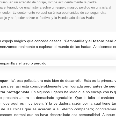
uien, en un arrebato de coraje, rompe accidentalmente la piedra.
 enterando de una historia sobre un espejo mágico perdido en una isla al
nceder. Evidentemente ve aquí su única oportunidad de conseguir otra
spejo y así poder salvar el festival y la Hondonada de las Hadas.
un espejo mágico que concede deseos.
‘Campanilla y el tesoro perdi
omenzamos realmente a explorar el mundo de las hadas. Analicemos e
panilla’
, esa película era más bien de desarrollo. Esta es la primera 
 para ser así está considerablemente bien lograda pero
antes de seg
stra protagonista
. En algunos lugares he leído que no encaja con lo 
e presenta ahora es demasiado agradable. Que le falta el carácter
 que aquí es muy joven. Y la verdadera razón por la cual tiene ta
e de las chicas que se acercan a su eterno compañero; concretame
 conoce, normal que no haya desarrollado esa personalidad. Aunque