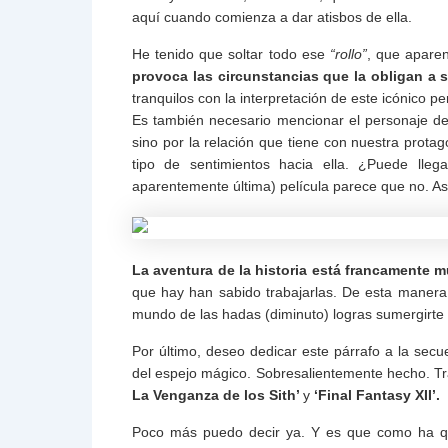
aquí cuando comienza a dar atisbos de ella.
He tenido que soltar todo ese
“rollo”
, que apare
provoca las circunstancias que la obligan a sa
tranquilos con la interpretación de este icónico 
Es también necesario mencionar el personaje d
sino por la relación que tiene con nuestra prota
tipo de sentimientos hacia ella. ¿Puede lle
aparentemente última) película parece que no. As
La aventura de la historia está francamente 
que hay han sabido trabajarlas. De esta manera
mundo de las hadas (diminuto) logras sumergirte 
Por último, deseo dedicar este párrafo a la secue
del espejo mágico. Sobresalientemente hecho. T
La Venganza de los Sith’
y
‘Final Fantasy XII’.
Poco más puedo decir ya. Y es que como ha qu