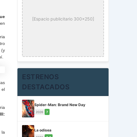
ue
[Espacio publicitario 300x250]
den
ria
tro
 (y
í.
ESTRENOS
las
DESTACADOS
 el
Spider-Man: Brand New Day
ria
2026
7
II:
La odisea
 la