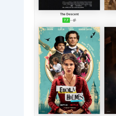
The Descent
7.7
—
📹