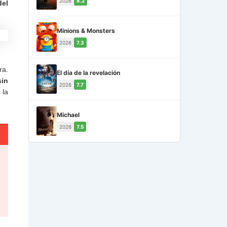
2026
8.2
del
Minions & Monsters
2026
7.3
ra.
El día de la revelación
sin
2026
7.7
 la
Michael
2026
7.5