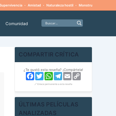
·
·
·
·
Supervivencia
Amistad
Naturaleza hostil
Monstruos
Alpinism
Comunidad
COMPARTIR CRÍTICA
¿Te gustó esta reseña? ¡Compártela!
Facebook
Twitter
WhatsApp
Telegram
Email
Copy
Link
🔗 Enlace permanente a esta reseña
ÚLTIMAS PELÍCULAS
ANALIZADAS