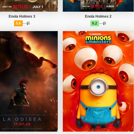
Enola Holmes 3
Enola Holmes 2
5.6
—
📹
6.2
—
📹