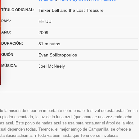
TÍTULO ORIGINAL:
Tinker Bell and the Lost Treasure
PAÍS:
EE.UU.
AÑO:
2009
DURACIÓN:
81 minutos
GUIÓN:
Evan Spiliotopoulos
MÚSICA:
Joel McNeely
 la misión de crear un importante cetro para el festival de esta estación. La
 piedra encantada, la luz de la luna azul (que aparece una vez cada ocho
as azul. Este polvo de hadas azul se usa para restaurar el árbol de la vida
 cual dependen todas. Terence, el mejor amigo de Campanilla, se ofrece a
cepta ilusionadísima. Y todo va bien hasta que Terence se involucra