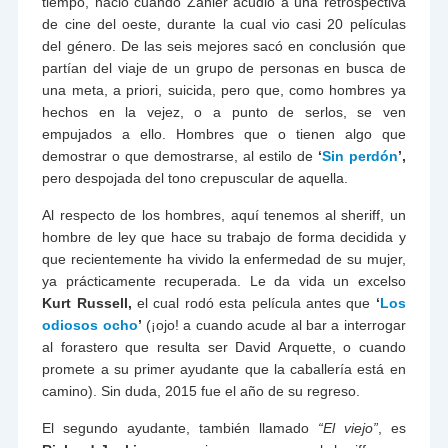
tiempo, nació cuando Zahler acudió a una retrospectiva
de cine del oeste, durante la cual vio casi 20 películas
del género. De las seis mejores sacó en conclusión que
partían del viaje de un grupo de personas en busca de
una meta, a priori, suicida, pero que, como hombres ya
hechos en la vejez, o a punto de serlos, se ven
empujados a ello. Hombres que o tienen algo que
demostrar o que demostrarse, al estilo de
‘
Sin perdón
’,
pero despojada del tono crepuscular de aquella.
Al respecto de los hombres, aquí tenemos al sheriff, un
hombre de ley que hace su trabajo de forma decidida y
que recientemente ha vivido la enfermedad de su mujer,
ya prácticamente recuperada. Le da vida un excelso
Kurt Russell,
el cual rodó esta película antes que
‘
Los
odiosos ocho
’
(¡ojo! a cuando acude al bar a interrogar
al forastero que resulta ser David Arquette, o cuando
promete a su primer ayudante que la caballería está en
camino). Sin duda, 2015 fue el año de su regreso.
El segundo ayudante, también llamado
“El viejo”
, es