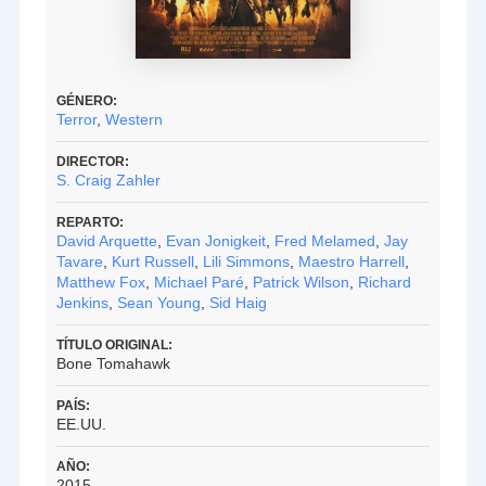
GÉNERO:
Terror
,
Western
DIRECTOR:
S. Craig Zahler
REPARTO:
David Arquette
,
Evan Jonigkeit
,
Fred Melamed
,
Jay
Tavare
,
Kurt Russell
,
Lili Simmons
,
Maestro Harrell
,
Matthew Fox
,
Michael Paré
,
Patrick Wilson
,
Richard
Jenkins
,
Sean Young
,
Sid Haig
TÍTULO ORIGINAL:
Bone Tomahawk
PAÍS:
EE.UU.
AÑO:
2015