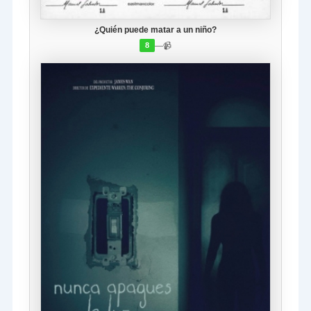
¿Quién puede matar a un niño?
—
📹
8