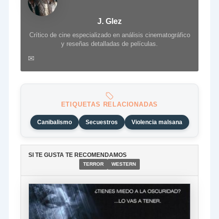
J. Glez
Crítico de cine especializado en análisis cinematográfico
y reseñas detalladas de películas.
✉
ETIQUETAS RELACIONADAS
Canibalismo
Secuestros
Violencia malsana
SI TE GUSTA TE RECOMENDAMOS
TERROR
WESTERN