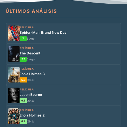
ÚLTIMOS ANÁLISIS
PELÍCULA
Spider-Man: Brand New Day
7
5 Ago
PELÍCULA
The Descent
7.7
5 Ago
PELÍCULA
Enola Holmes 3
5.6
30 Jul
PELÍCULA
Jason Bourne
6.5
29 Jul
PELÍCULA
Enola Holmes 2
6.2
29 Jul