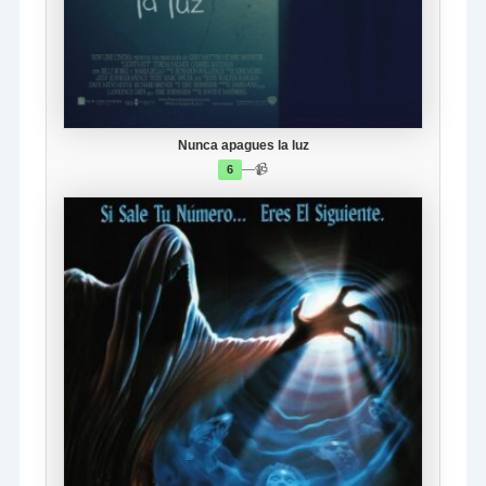
Nunca apagues la luz
—
📹
6