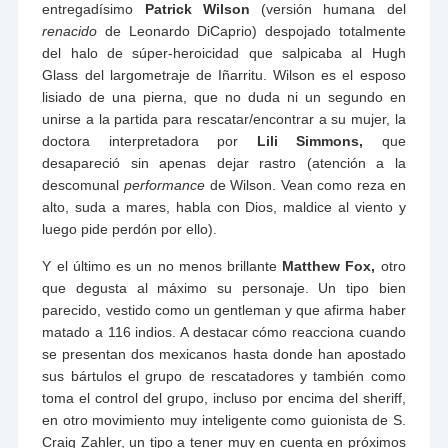
entregadísimo
Patrick Wilson
(versión humana del
renacido
de Leonardo DiCaprio) despojado totalmente
del halo de súper-heroicidad que salpicaba al Hugh
Glass del largometraje de Iñarritu. Wilson es el esposo
lisiado de una pierna, que no duda ni un segundo en
unirse a la partida para rescatar/encontrar a su mujer, la
doctora interpretadora por
Lili Simmons,
que
desapareció sin apenas dejar rastro (atención a la
descomunal
performance
de Wilson. Vean como reza en
alto, suda a mares, habla con Dios, maldice al viento y
luego pide perdón por ello).
Y el último es un no menos brillante
Matthew Fox,
otro
que degusta al máximo su personaje. Un tipo bien
parecido, vestido como un gentleman y que afirma haber
matado a 116 indios. A destacar cómo reacciona cuando
se presentan dos mexicanos hasta donde han apostado
sus bártulos el grupo de rescatadores y también como
toma el control del grupo, incluso por encima del sheriff,
en otro movimiento muy inteligente como guionista de S.
Craig Zahler, un tipo a tener muy en cuenta en próximos