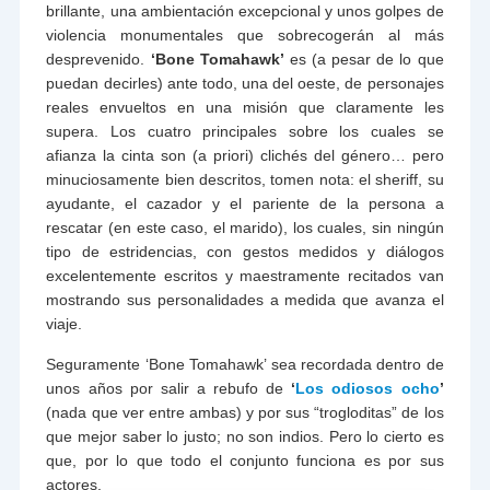
brillante, una ambientación excepcional y unos golpes de
violencia monumentales que sobrecogerán al más
desprevenido.
‘Bone Tomahawk’
es (a pesar de lo que
puedan decirles) ante todo, una del oeste, de personajes
reales envueltos en una misión que claramente les
supera. Los cuatro principales sobre los cuales se
afianza la cinta son (a priori) clichés del género… pero
minuciosamente bien descritos, tomen nota: el sheriff, su
ayudante, el cazador y el pariente de la persona a
rescatar (en este caso, el marido), los cuales, sin ningún
tipo de estridencias, con gestos medidos y diálogos
excelentemente escritos y maestramente recitados van
mostrando sus personalidades a medida que avanza el
viaje.
Seguramente ‘Bone Tomahawk’ sea recordada dentro de
unos años por salir a rebufo de
‘
Los odiosos ocho
’
(nada que ver entre ambas) y por sus “trogloditas” de los
que mejor saber lo justo; no son indios. Pero lo cierto es
que, por lo que todo el conjunto funciona es por sus
actores.