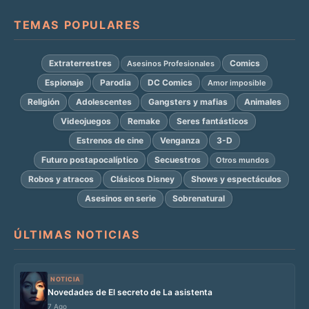
TEMAS POPULARES
Extraterrestres
Comics
Asesinos Profesionales
Espionaje
Parodia
DC Comics
Amor imposible
Religión
Adolescentes
Gangsters y mafias
Animales
Videojuegos
Remake
Seres fantásticos
Estrenos de cine
Venganza
3-D
Futuro postapocalíptico
Secuestros
Otros mundos
Robos y atracos
Clásicos Disney
Shows y espectáculos
Asesinos en serie
Sobrenatural
ÚLTIMAS NOTICIAS
NOTICIA
Novedades de El secreto de La asistenta
7 Ago