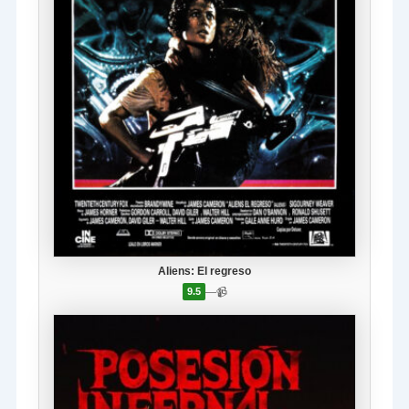
Aliens: El regreso
—
📹
9.5