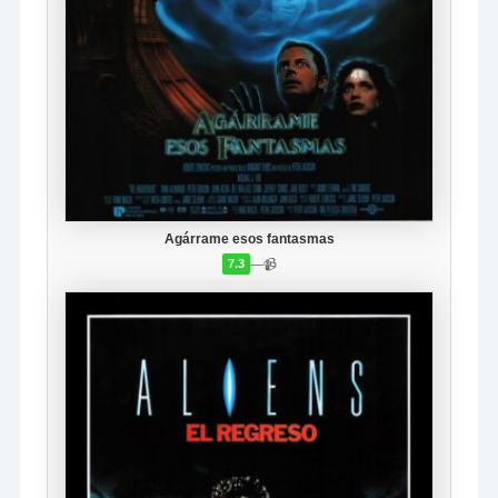
Agárrame esos fantasmas
—
📹
7.3