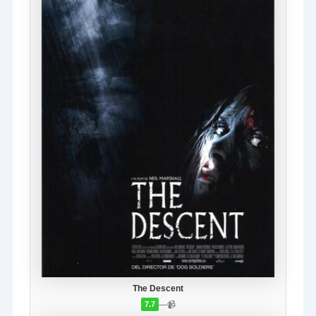
The Descent
—
📹
7.7