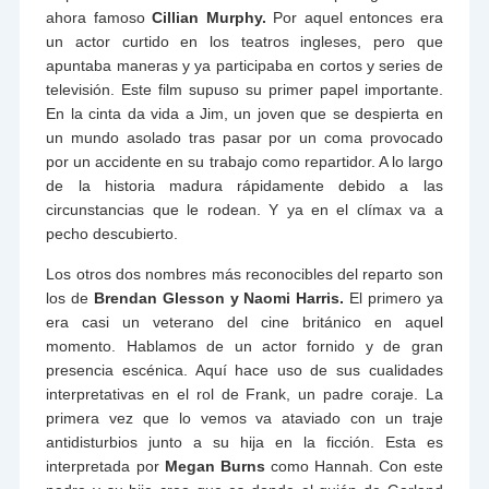
ahora famoso
Cillian Murphy.
Por aquel entonces era
un actor curtido en los teatros ingleses, pero que
apuntaba maneras y ya participaba en cortos y series de
televisión. Este film supuso su primer papel importante.
En la cinta da vida a Jim, un joven que se despierta en
un mundo asolado tras pasar por un coma provocado
por un accidente en su trabajo como repartidor. A lo largo
de la historia madura rápidamente debido a las
circunstancias que le rodean. Y ya en el clímax va a
pecho descubierto.
Los otros dos nombres más reconocibles del reparto son
los de
Brendan Glesson y Naomi Harris.
El primero ya
era casi un veterano del cine británico en aquel
momento. Hablamos de un actor fornido y de gran
presencia escénica. Aquí hace uso de sus cualidades
interpretativas en el rol de Frank, un padre coraje. La
primera vez que lo vemos va ataviado con un traje
antidisturbios junto a su hija en la ficción. Esta es
interpretada por
Megan Burns
como Hannah. Con este