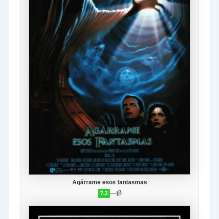
Agárrame esos fantasmas
—
📹
7.3