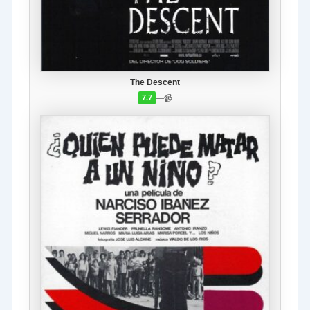
The Descent
—
📹
7.7