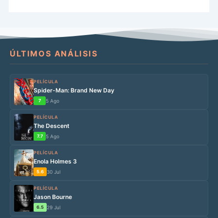
ÚLTIMOS ANÁLISIS
PELÍCULA
Spider-Man: Brand New Day
7
5 Ago
PELÍCULA
The Descent
7.7
5 Ago
PELÍCULA
Enola Holmes 3
5.6
30 Jul
PELÍCULA
Jason Bourne
6.5
29 Jul