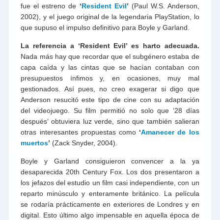
fue el estreno de
‘
Resident Evil
’
(Paul W.S. Anderson,
2002), y el juego original de la legendaria PlayStation, lo
que supuso el impulso definitivo para Boyle y Garland.
La referencia a ‘Resident Evil’ es harto adecuada.
Nada más hay que recordar que el subgénero estaba de
capa caída y las cintas que se hacían contaban con
presupuestos ínfimos y, en ocasiones, muy mal
gestionados. Así pues, no creo exagerar si digo que
Anderson resucitó este tipo de cine con su adaptación
del videojuego. Su film permitió no solo que ‘28 días
después’ obtuviera luz verde, sino que también salieran
otras interesantes propuestas como
‘
Amanecer de los
muertos
’
(Zack Snyder, 2004).
Boyle y Garland consiguieron convencer a la ya
desaparecida 20th Century Fox. Los dos presentaron a
los jefazos del estudio un film casi independiente, con un
reparto minúsculo y enteramente británico. La película
se rodaría prácticamente en exteriores de Londres y en
digital. Esto último algo impensable en aquella época de