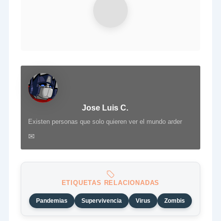
Jose Luis C.
Existen personas que solo quieren ver el mundo arder
✉
ETIQUETAS RELACIONADAS
Pandemias
Supervivencia
Virus
Zombis