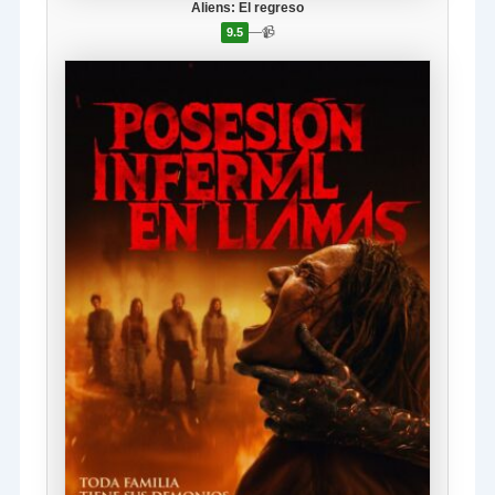
Aliens: El regreso
—
📹
9.5