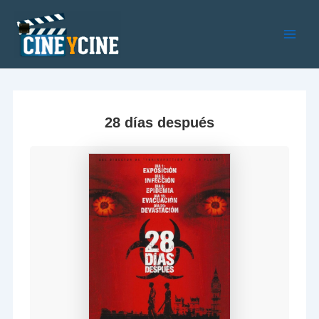
Ir
al
contenido
Main
Men
28 días después