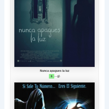
Nunca apagues la luz
—
📹
6