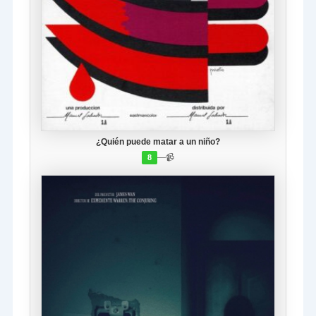
¿Quién puede matar a un niño?
—
📹
8