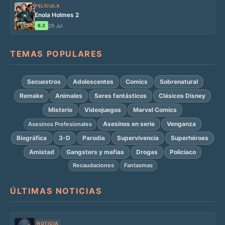
PELÍCULA
Enola Holmes 2
6.2
29 Jul
TEMAS POPULARES
Secuestros
Adolescentes
Comics
Sobrenatural
Remake
Animales
Seres fantásticos
Clásicos Disney
Misterio
Videojuegos
Marvel Comics
Asesinos en serie
Venganza
Asesinos Profesionales
Biográfica
3-D
Parodia
Supervivencia
Superhéroes
Amistad
Gangsters y mafias
Drogas
Policíaco
Recaudaciones
Fantasmas
ÚLTIMAS NOTICIAS
NOTICIA