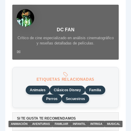
DC FAN
Crítico de cine especializado en análisis cinematográfico
y reseñas detalladas de películas.
✉
ETIQUETAS RELACIONADAS
Animales
Clásicos Disney
Familia
Perros
Secuestros
SI TE GUSTA TE RECOMENDAMOS
ANIMACIÓN
AVENTURAS
FAMILIAR
INFANTIL
INTRIGA
MUSICAL