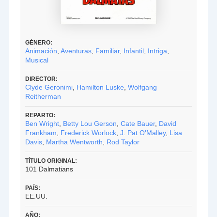
GÉNERO:
Animación
,
Aventuras
,
Familiar
,
Infantil
,
Intriga
,
Musical
DIRECTOR:
Clyde Geronimi
,
Hamilton Luske
,
Wolfgang
Reitherman
REPARTO:
Ben Wright
,
Betty Lou Gerson
,
Cate Bauer
,
David
Frankham
,
Frederick Worlock
,
J. Pat O'Malley
,
Lisa
Davis
,
Martha Wentworth
,
Rod Taylor
TÍTULO ORIGINAL:
101 Dalmatians
PAÍS:
EE.UU.
AÑO: