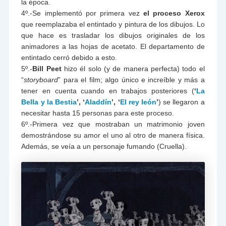
la época.
4º.-Se implementó por primera vez
el proceso Xerox
que reemplazaba el entintado y pintura de los dibujos. Lo
que hace es trasladar los dibujos originales de los
animadores a las hojas de acetato. El departamento de
entintado cerró debido a esto.
5º.-
Bill Peet
hizo él solo (y de manera perfecta) todo el
“
storyboard
” para el film; algo único e increíble y más a
tener en cuenta cuando en trabajos posteriores (
‘
La
Bella y la Bestia
’, ‘
Aladdín
’, ‘
El rey león
’
) se llegaron a
necesitar hasta 15 personas para este proceso.
6º.-Primera vez que mostraban un matrimonio joven
demostrándose su amor el uno al otro de manera física.
Además, se veía a un personaje fumando (Cruella).