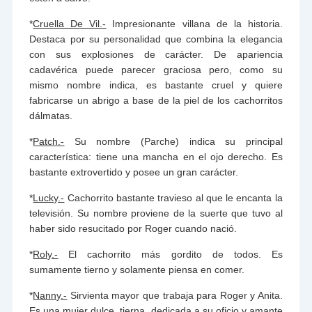
*
Cruella De Vil.-
Impresionante villana de la historia.
Destaca por su personalidad que combina la elegancia
con sus explosiones de carácter. De apariencia
cadavérica puede parecer graciosa pero, como su
mismo nombre indica, es bastante cruel y quiere
fabricarse un abrigo a base de la piel de los cachorritos
dálmatas.
*
Patch.-
Su nombre (Parche) indica su principal
característica: tiene una mancha en el ojo derecho. Es
bastante extrovertido y posee un gran carácter.
*
Lucky.-
Cachorrito bastante travieso al que le encanta la
televisión. Su nombre proviene de la suerte que tuvo al
haber sido resucitado por Roger cuando nació.
*
Roly.-
El cachorrito más gordito de todos. Es
sumamente tierno y solamente piensa en comer.
*
Nanny.-
Sirvienta mayor que trabaja para Roger y Anita.
Es una mujer dulce, tierna, dedicada a su oficio y amante