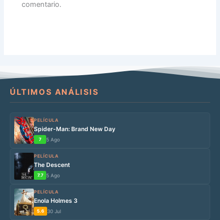
comentario.
ÚLTIMOS ANÁLISIS
PELÍCULA
Spider-Man: Brand New Day
7
5 Ago
PELÍCULA
The Descent
7.7
5 Ago
PELÍCULA
Enola Holmes 3
5.6
30 Jul