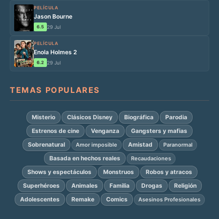
PELÍCULA
Jason Bourne
6.5
29 Jul
PELÍCULA
Enola Holmes 2
6.2
29 Jul
TEMAS POPULARES
Misterio
Clásicos Disney
Biográfica
Parodia
Estrenos de cine
Venganza
Gangsters y mafias
Sobrenatural
Amistad
Amor imposible
Paranormal
Basada en hechos reales
Recaudaciones
Shows y espectáculos
Monstruos
Robos y atracos
Superhéroes
Animales
Familia
Drogas
Religión
Adolescentes
Remake
Comics
Asesinos Profesionales