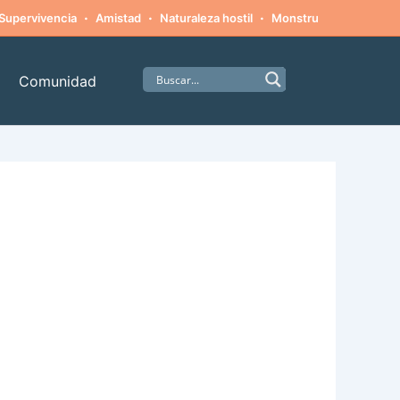
·
·
·
·
Supervivencia
Amistad
Naturaleza hostil
Monstruos
Alpinism
Comunidad