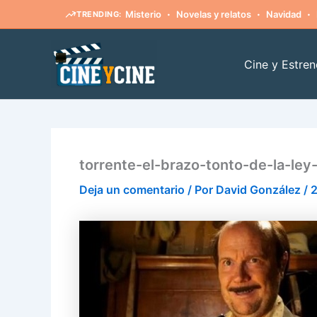
·
·
·
Misterio
Novelas y relatos
Navidad
TRENDING:
Ir
al
Cine y Estren
contenido
torrente-el-brazo-tonto-de-la-ley-
Deja un comentario
/ Por
David González
/
2