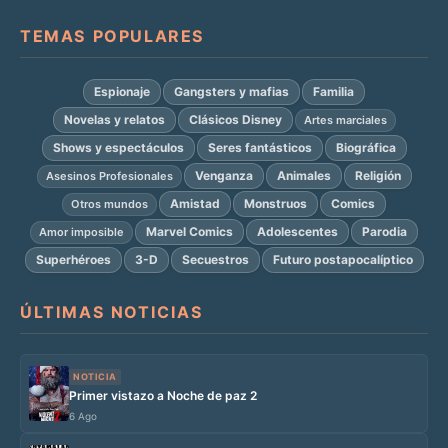
TEMAS POPULARES
Espionaje
Gangsters y mafias
Familia
Novelas y relatos
Clásicos Disney
Artes marciales
Shows y espectáculos
Seres fantásticos
Biográfica
Venganza
Animales
Religión
Asesinos Profesionales
Amistad
Monstruos
Comics
Otros mundos
Marvel Comics
Adolescentes
Parodia
Amor imposible
Superhéroes
3-D
Secuestros
Futuro postapocalíptico
ÚLTIMAS NOTICIAS
NOTICIA
Primer vistazo a Noche de paz 2
6 Ago