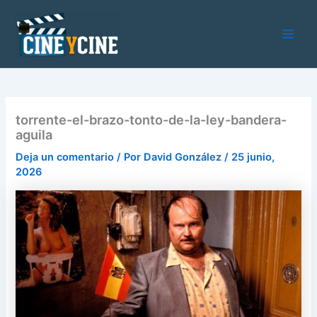
Ir
al
contenido
Main
Men
torrente-el-brazo-tonto-de-la-ley-bandera-
aguila
Deja un comentario
/ Por
David González
/
25 junio,
2026