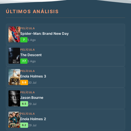
ÚLTIMOS ANÁLISIS
PELÍCULA
Spider-Man: Brand New Day
7
5 Ago
PELÍCULA
The Descent
7.7
5 Ago
PELÍCULA
Enola Holmes 3
5.6
30 Jul
PELÍCULA
Jason Bourne
6.5
29 Jul
PELÍCULA
Enola Holmes 2
6.2
29 Jul