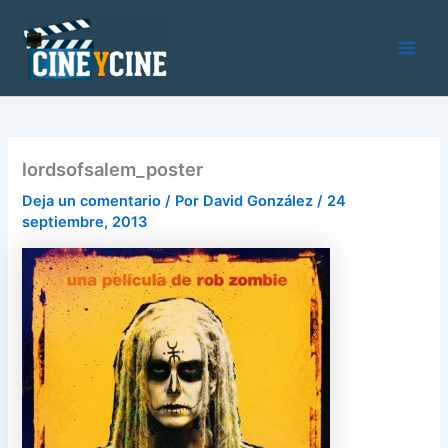
Ir
al
contenido
Main
Men
lordsofsalem_poster
Deja un comentario
/ Por
David González
/
24
septiembre, 2013