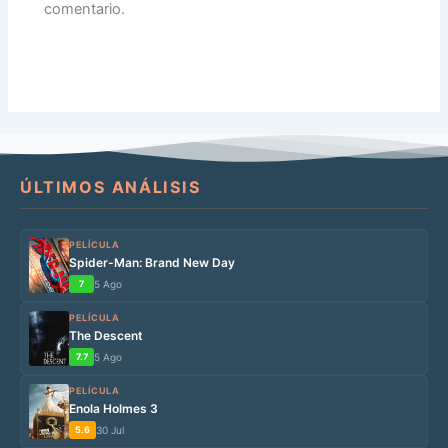
comentario.
ÚLTIMOS ANÁLISIS
PELÍCULA
Spider-Man: Brand New Day
7
5 Ago
PELÍCULA
The Descent
7.7
5 Ago
PELÍCULA
Enola Holmes 3
5.6
30 Jul