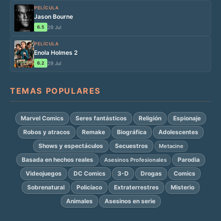
PELÍCULA
Jason Bourne
6.5
29 Jul
PELÍCULA
Enola Holmes 2
6.2
29 Jul
TEMAS POPULARES
Marvel Comics
Seres fantásticos
Religión
Espionaje
Robos y atracos
Remake
Biográfica
Adolescentes
Shows y espectáculos
Secuestros
Metacine
Basada en hechos reales
Parodia
Asesinos Profesionales
Videojuegos
DC Comics
3-D
Drogas
Comics
Sobrenatural
Policíaco
Extraterrestres
Misterio
Animales
Asesinos en serie