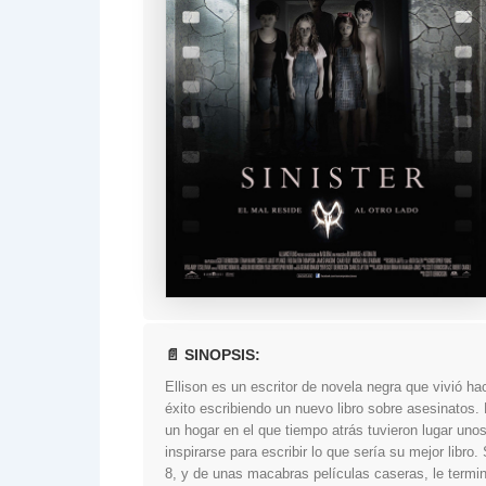
📄 SINOPSIS:
Ellison es un escritor de novela negra que vivió h
éxito escribiendo un nuevo libro sobre asesinatos.
un hogar en el que tiempo atrás tuvieron lugar uno
inspirarse para escribir lo que sería su mejor libr
8, y de unas macabras películas caseras, le termin