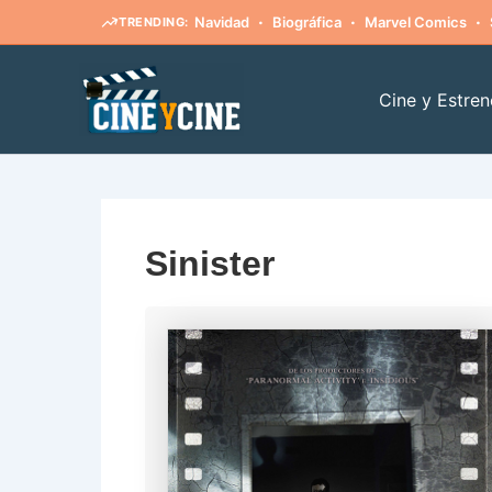
·
·
·
Navidad
Biográfica
Marvel Comics
TRENDING:
Ir
al
Cine y Estren
contenido
Sinister