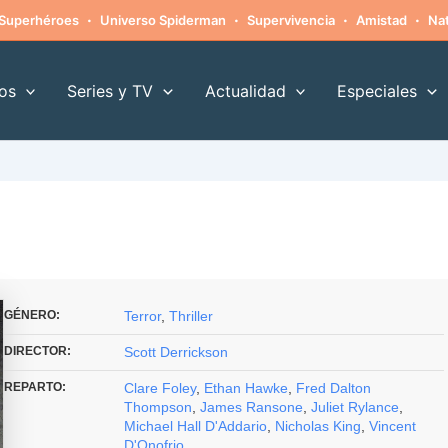
·
·
·
·
Superhéroes
Universo Spiderman
Supervivencia
Amistad
Nat
os
Series y TV
Actualidad
Especiales
GÉNERO:
Terror
,
Thriller
DIRECTOR:
Scott Derrickson
REPARTO:
Clare Foley
,
Ethan Hawke
,
Fred Dalton
Thompson
,
James Ransone
,
Juliet Rylance
,
Michael Hall D'Addario
,
Nicholas King
,
Vincent
D'Onofrio