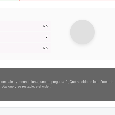
6.5
7
6.5
sexuales y mean colonia, uno se pregunta: "¿Qué ha sido de los héroes de
Stallone y se restablece el orden.