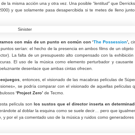
a de la misma acción una y otra vez. Una posible
“lentitud”
que Derrick
2000) y que solamente pasa desapercibida si te metes de lleno junto
ontrarnos con más de un punto en común con
‘
The Possession
’,
ci
puntos serían: el hecho de la presencia en ambos films de un objeto
yector). La falta de un presupuesto alto compensado con la exhibición
curas. El uso de la música como elemento perturbador y causante
espeluznante desenlace que ambas cintas ofrecen.
deojuegos
, entonces, el visionado de las macabras películas de Súpe
isiones», se podría comparar con el visionado de aquellas películas 
fabulosos
‘Project Zero’
de Tecmo.
esta película son
los sustos que el director inserta en determina
rándote al doblar la esquina como se suele decir… pero que igualme
ke, y por el ya comentado uso de la música y ruidos como generadores