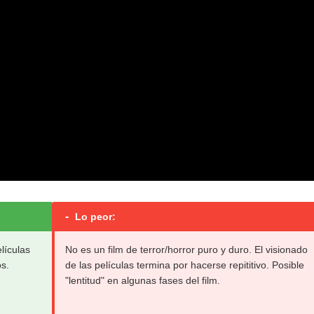
-
Lo peor:
elículas
No es un film de terror/horror puro y duro. El visionado
os.
de las películas termina por hacerse repititivo. Posible
"lentitud" en algunas fases del film.