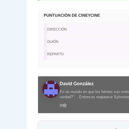
PUNTUACIÓN DE CINEYCINE
DIRECCIÓN
GUIÓN
REPARTO
David González
En un mundo en que los héroes son metro
verdad?"… Entonces reaparece Sylvester 
✉
🌐