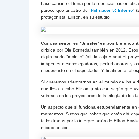
hace cansino el tema por la repetición sistemátic
parece que arrastró de
‘
Hellraiser 5: Inferno
’
(
protagonista, Ellison, en su estudio.
Curiosamente, en ‘Sinister’ es posible enc
dirigida por
Ole Bornedal también en 2012. Esos 
algún modo “maldito” (allí la caja y aquí el pro
imágenes desasosegadoras, perturbadoras y os
miedo/susto en el espectador. Y, finalmente, el 
Si queremos adentrarnos en el mundo de los
vi
que lleva a cabo Ellison, junto con según qué «v
veíamos en los proyectores de la trilogía de los 
Un aspecto que si funciona estupendamente en 
momentos.
Sustos que sabes que están ahí espe
te los tragas por la interpretación de Ethan Haw
miedo/tensión.