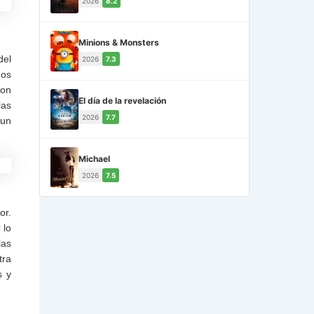
2026
8.2
Minions & Monsters
del
2026
7.3
ños
son
El día de la revelación
las
2026
7.7
 un
Michael
2026
7.5
or.
 lo
las
tra
s y