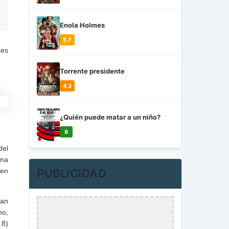
Enola Holmes
5.7
 es
Torrente presidente
4.3
¿Quién puede matar a un niño?
8
del
una
ien
PUBLICIDAD
han
ho,
 8)