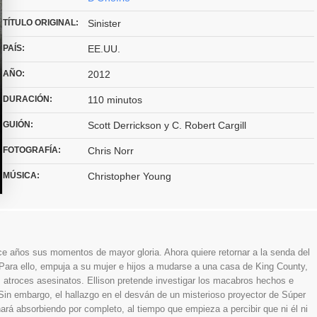
TÍTULO ORIGINAL:
Sinister
PAÍS:
EE.UU.
AÑO:
2012
DURACIÓN:
110 minutos
GUIÓN:
Scott Derrickson y C. Robert Cargill
FOTOGRAFÍA:
Chris Norr
MÚSICA:
Christopher Young
ace años sus momentos de mayor gloria. Ahora quiere retornar a la senda del
 Para ello, empuja a su mujer e hijos a mudarse a una casa de King County,
s atroces asesinatos. Ellison pretende investigar los macabros hechos e
o. Sin embargo, el hallazgo en el desván de un misterioso proyector de Súper
ará absorbiendo por completo, al tiempo que empieza a percibir que ni él ni