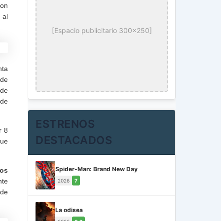
son
 al
[Espacio publicitario 300x250]
nta
 de
 de
 de
ESTRENOS
r 8
DESTACADOS
que
Spider-Man: Brand New Day
dos
nte
2026
7
 de
La odisea