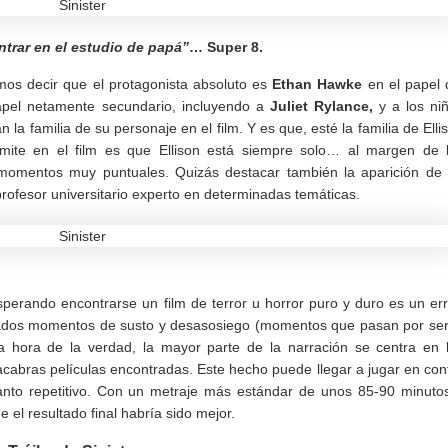
ntrar en el estudio de papá”
… Super 8.
emos decir que el protagonista absoluto es
Ethan Hawke
en el papel 
papel netamente secundario, incluyendo a
Juliet Rylance,
y a los ni
 la familia de su personaje en el film. Y es que, esté la familia de Elli
mite en el film es que Ellison está siempre solo… al margen de 
momentos muy puntuales. Quizás destacar también la aparición de
rofesor universitario experto en determinadas temáticas.
sperando encontrarse un film de terror u horror puro y duro es un err
ogrados momentos de susto y desasosiego (momentos que pasan por ser
a hora de la verdad, la mayor parte de la narración se centra en 
acabras películas encontradas. Este hecho puede llegar a jugar en con
anto repetitivo. Con un metraje más estándar de unos 85-90 minuto
 el resultado final habría sido mejor.