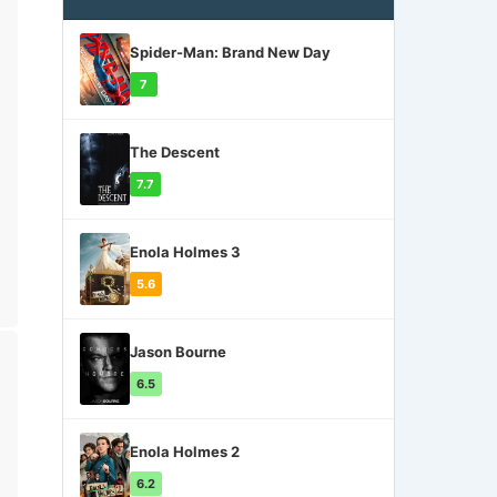
Spider-Man: Brand New Day
7
The Descent
7.7
Enola Holmes 3
5.6
Jason Bourne
6.5
Enola Holmes 2
6.2