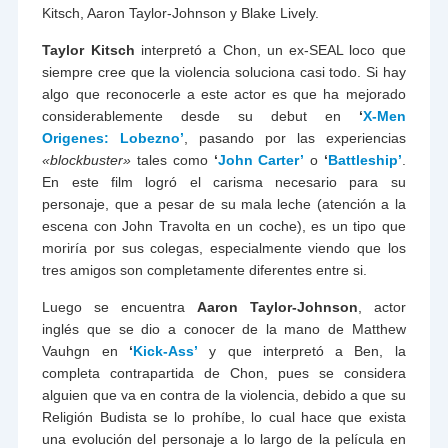
Kitsch, Aaron Taylor-Johnson y Blake Lively.
Taylor Kitsch
interpretó a Chon, un ex-SEAL loco que
siempre cree que la violencia soluciona casi todo. Si hay
algo que reconocerle a este actor es que ha mejorado
considerablemente desde su debut en
‘
X-Men
Origenes: Lobezno’
, pasando por las experiencias
«blockbuster»
tales como
‘
John Carter’
o
‘
Battleship’
.
En este film logró el carisma necesario para su
personaje, que a pesar de su mala leche (atención a la
escena con John Travolta en un coche), es un tipo que
moriría por sus colegas, especialmente viendo que los
tres amigos son completamente diferentes entre si.
Luego se encuentra
Aaron Taylor-Johnson
, actor
inglés que se dio a conocer de la mano de Matthew
Vauhgn en
‘
Kick-Ass’
y que interpretó a Ben, la
completa contrapartida de Chon, pues se considera
alguien que va en contra de la violencia, debido a que su
Religión Budista se lo prohíbe, lo cual hace que exista
una evolución del personaje a lo largo de la película en