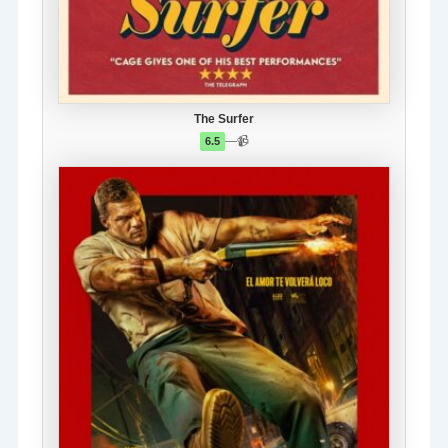
The Surfer
—
📹
6.5