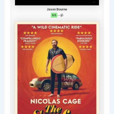
Jason Bourne
—
📹
6.5