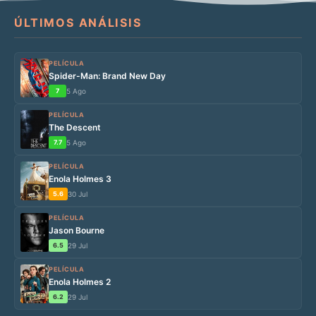
ÚLTIMOS ANÁLISIS
PELÍCULA
Spider-Man: Brand New Day
7
5 Ago
PELÍCULA
The Descent
7.7
5 Ago
PELÍCULA
Enola Holmes 3
5.6
30 Jul
PELÍCULA
Jason Bourne
6.5
29 Jul
PELÍCULA
Enola Holmes 2
6.2
29 Jul