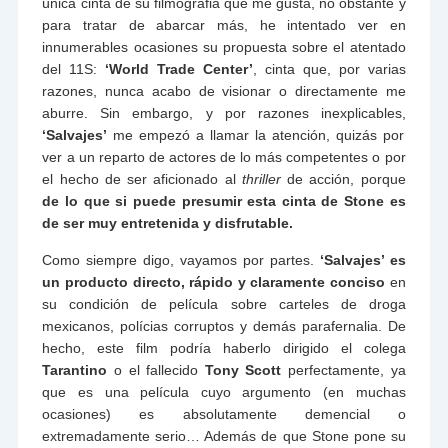
única cinta de su filmografia que me gusta, no obstante y
para tratar de abarcar más, he intentado ver en
innumerables ocasiones su propuesta sobre el atentado
del 11S:
‘World Trade Center’
, cinta que, por varias
razones, nunca acabo de visionar o directamente me
aburre. Sin embargo, y por razones inexplicables,
‘Salvajes’
me empezó a llamar la atención, quizás por
ver a un reparto de actores de lo más competentes o por
el hecho de ser aficionado al
thriller
de acción, porque
de lo que si puede presumir esta cinta de Stone es
de ser muy entretenida y disfrutable.
Como siempre digo, vayamos por partes.
‘Salvajes’ es
un producto directo, rápido y claramente conciso
en
su condición de película sobre carteles de droga
mexicanos, polícias corruptos y demás parafernalia. De
hecho, este film podría haberlo dirigido el colega
Tarantino
o el fallecido
Tony Scott
perfectamente, ya
que es una película cuyo argumento (en muchas
ocasiones) es absolutamente demencial o
extremadamente serio… Además de que Stone pone su