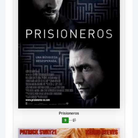
Prisioneros
—
📹
9