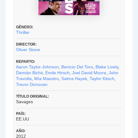
GÉNERO:
Thriller
DIRECTOR:
Oliver Stone
REPARTO:
Aaron Taylor-Johnson
,
Benicio Del Toro
,
Blake Lively
,
Demián Bichir
,
Emile Hirsch
,
Joel David Moore
,
John
Travolta
,
Mía Maestro
,
Salma Hayek
,
Taylor Kitsch
,
Trevor Donovan
TÍTULO ORIGINAL:
Savages
PAÍS:
EE.UU.
AÑO:
2012