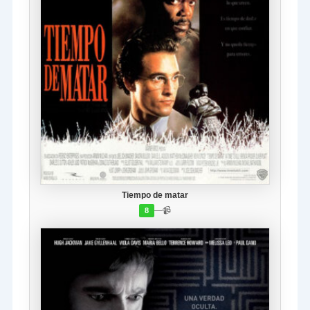
Tiempo de matar
—
📹
8