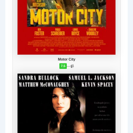
Motor City
—
📹
7.5