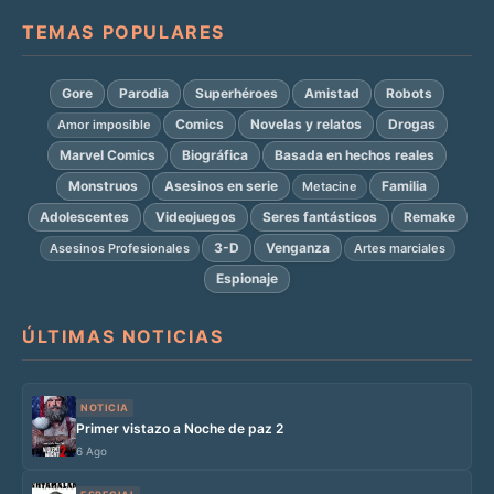
TEMAS POPULARES
Gore
Parodia
Superhéroes
Amistad
Robots
Comics
Novelas y relatos
Drogas
Amor imposible
Marvel Comics
Biográfica
Basada en hechos reales
Monstruos
Asesinos en serie
Familia
Metacine
Adolescentes
Videojuegos
Seres fantásticos
Remake
3-D
Venganza
Asesinos Profesionales
Artes marciales
Espionaje
ÚLTIMAS NOTICIAS
NOTICIA
Primer vistazo a Noche de paz 2
6 Ago