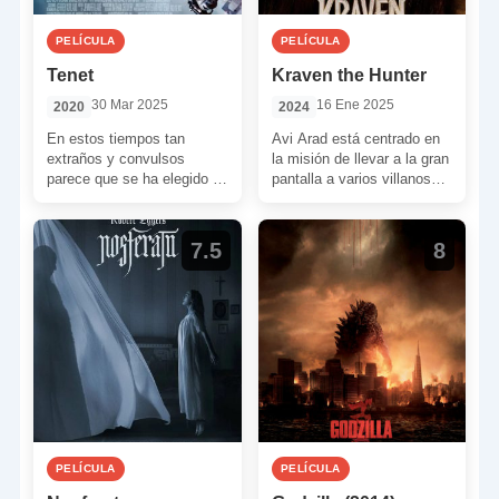
PELÍCULA
PELÍCULA
Tenet
Kraven the Hunter
30 Mar 2025
16 Ene 2025
2020
2024
En estos tiempos tan
Avi Arad está centrado en
extraños y convulsos
la misión de llevar a la gran
parece que se ha elegido a
pantalla a varios villanos
Christopher Nolan como
del universo de Spider-Man,
salvador de los cines. […]
[…]
7.5
8
PELÍCULA
PELÍCULA