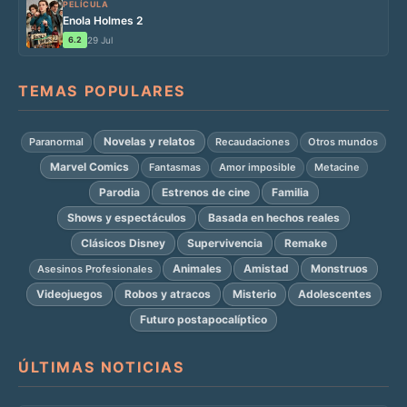
PELÍCULA
Enola Holmes 2
6.2
29 Jul
TEMAS POPULARES
Novelas y relatos
Paranormal
Recaudaciones
Otros mundos
Marvel Comics
Fantasmas
Amor imposible
Metacine
Parodia
Estrenos de cine
Familia
Shows y espectáculos
Basada en hechos reales
Clásicos Disney
Supervivencia
Remake
Animales
Amistad
Monstruos
Asesinos Profesionales
Videojuegos
Robos y atracos
Misterio
Adolescentes
Futuro postapocalíptico
ÚLTIMAS NOTICIAS