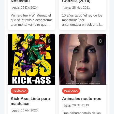
Nosferatu
Godzilla (2014)
25 Dic 2024
28 Nov 2021
2024
2014
Primero fue F.W. Murnau el
10 años tardó “el rey de los
que se atrevió a desenterrar
monstruos” por
a un mortal vampiro que
antonomasia en volver a la
haría historia.
pantalla grande. El
Posteriormente su tumba
director Gareth Edwards se
[…]
atrevió a […]
8
8
PELÍCULA
PELÍCULA
Kick-Ass: Listo para
Animales nocturnos
machacar
20 Oct 2019
2016
16 Abr 2020
2010
Tras debutar detrás de las