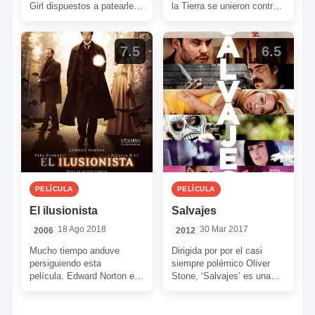
Girl dispuestos a patearles
la Tierra se unieron contra
el trasero a los villanos.
un enemigo común… […]
¿Lo […]
7.5
6.5
PELÍCULA
PELÍCULA
El ilusionista
Salvajes
18 Ago 2018
30 Mar 2017
2006
2012
Mucho tiempo anduve
Dirigida por por el casi
persiguiendo esta
siempre polémico Oliver
película. Edward Norton es
Stone, ‘Salvajes’ es una
para mi una garantía de
flipación visual, la cual,
buen cine. Jessica Biel una
disfrutaréis u odiaréis.
garantía de […]
Contó además […]