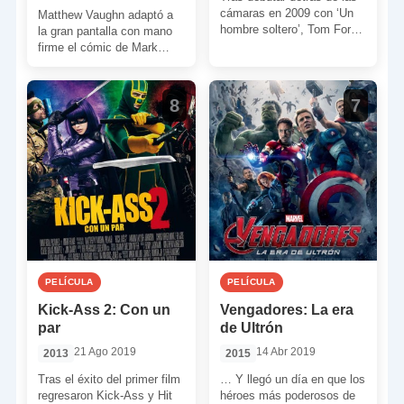
cámaras en 2009 con ‘Un
Matthew Vaughn adaptó a
hombre soltero’, Tom Ford
la gran pantalla con mano
vuelve a apoyarse en otra
firme el cómic de Mark
novela […]
Millar. Un cómic en parte
parodia y […]
8
7
PELÍCULA
PELÍCULA
Kick-Ass 2: Con un
Vengadores: La era
par
de Ultrón
21 Ago 2019
14 Abr 2019
2013
2015
Tras el éxito del primer film
… Y llegó un día en que los
regresaron Kick-Ass y Hit
héroes más poderosos de