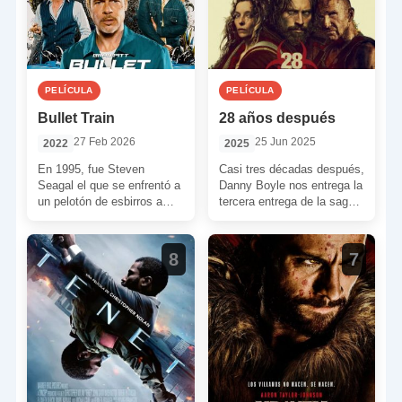
PELÍCULA
PELÍCULA
Bullet Train
28 años después
27 Feb 2026
25 Jun 2025
2022
2025
En 1995, fue Steven
Casi tres décadas después,
Seagal el que se enfrentó a
Danny Boyle nos entrega la
un pelotón de esbirros a
tercera entrega de la saga
bordo de un tren en […]
que inició en 2002. Pero, en
[…]
8
7