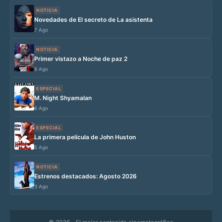
NOTICIA
Novedades de El secreto de La asistenta
7 Ago
NOTICIA
Primer vistazo a Noche de paz 2
6 Ago
ESPECIAL
M. Night Shyamalan
6 Ago
ESPECIAL
La primera película de John Huston
5 Ago
NOTICIA
Estrenos destacados: Agosto 2026
3 Ago