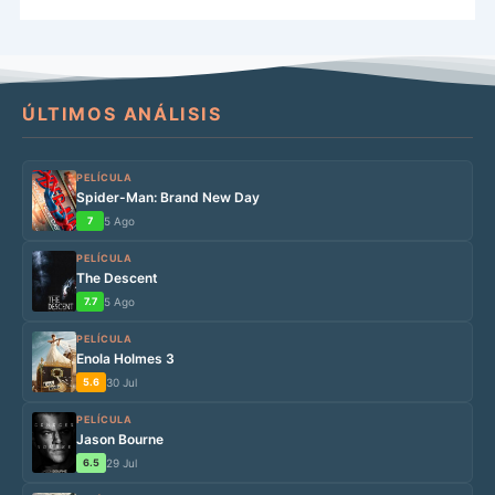
ÚLTIMOS ANÁLISIS
PELÍCULA
Spider-Man: Brand New Day
7
5 Ago
PELÍCULA
The Descent
7.7
5 Ago
PELÍCULA
Enola Holmes 3
5.6
30 Jul
PELÍCULA
Jason Bourne
6.5
29 Jul