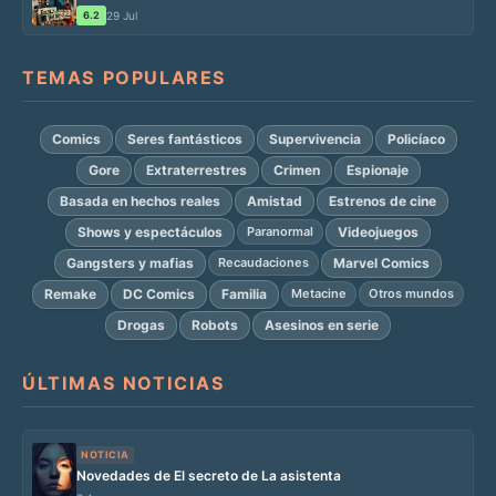
6.2
29 Jul
TEMAS POPULARES
Comics
Seres fantásticos
Supervivencia
Policíaco
Gore
Extraterrestres
Crimen
Espionaje
Basada en hechos reales
Amistad
Estrenos de cine
Shows y espectáculos
Videojuegos
Paranormal
Gangsters y mafias
Marvel Comics
Recaudaciones
Remake
DC Comics
Familia
Metacine
Otros mundos
Drogas
Robots
Asesinos en serie
ÚLTIMAS NOTICIAS
NOTICIA
Novedades de El secreto de La asistenta