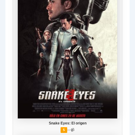
Snake Eyes: El origen
—
📹
5