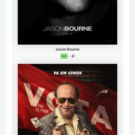
Jason Bourne
—
📹
6.5