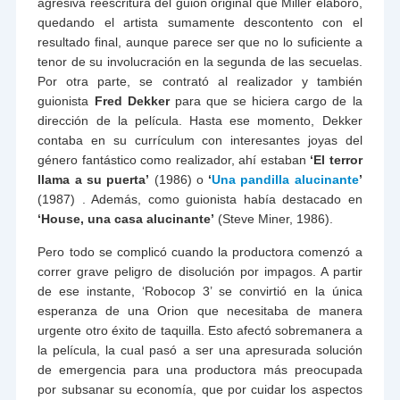
agresiva reescritura del guión original que Miller elaboró,
quedando el artista sumamente descontento con el
resultado final, aunque parece ser que no lo suficiente a
tenor de su involucración en la segunda de las secuelas.
Por otra parte, se contrató al realizador y también
guionista
Fred Dekker
para que se hiciera cargo de la
dirección de la película. Hasta ese momento, Dekker
contaba en su currículum con interesantes joyas del
género fantástico como realizador, ahí estaban
‘El terror
llama a su puerta’
(1986) o
‘
Una pandilla alucinante
’
(1987) . Además, como guionista había destacado en
‘House, una casa alucinante’
(Steve Miner, 1986).
Pero todo se complicó cuando la productora comenzó a
correr grave peligro de disolución por impagos. A partir
de ese instante, ‘Robocop 3’ se convirtió en la única
esperanza de una Orion que necesitaba de manera
urgente otro éxito de taquilla. Esto afectó sobremanera a
la película, la cual pasó a ser una apresurada solución
de emergencia para una productora más preocupada
por subsanar su economía, que por cuidar los aspectos