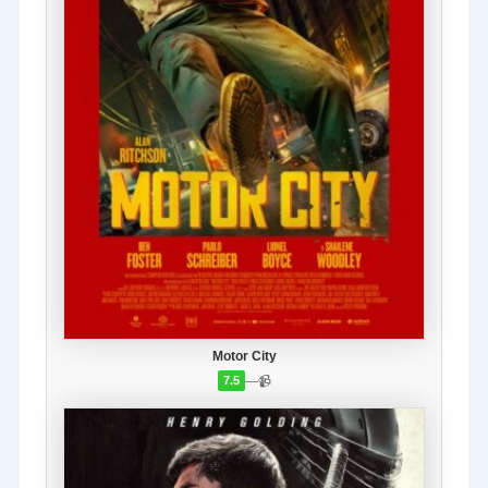
Motor City
—
📹
7.5