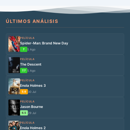
ÚLTIMOS ANÁLISIS
PELÍCULA
Spider-Man: Brand New Day
7
5 Ago
PELÍCULA
The Descent
7.7
5 Ago
PELÍCULA
Enola Holmes 3
5.6
30 Jul
PELÍCULA
Jason Bourne
6.5
29 Jul
PELÍCULA
Enola Holmes 2