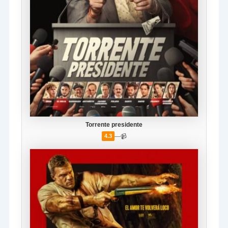
Torrente presidente
—
📹
4.3