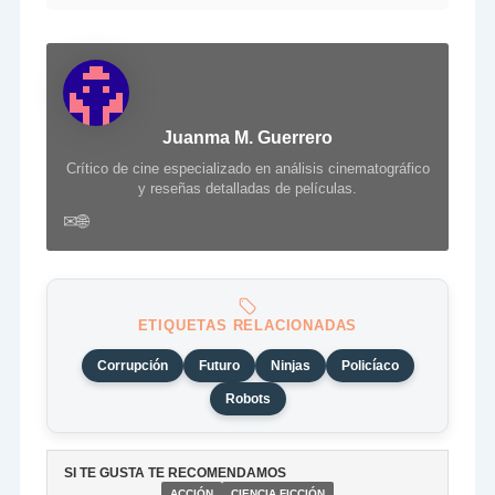
Juanma M. Guerrero
Crítico de cine especializado en análisis cinematográfico
y reseñas detalladas de películas.
✉
🌐
ETIQUETAS RELACIONADAS
Corrupción
Futuro
Ninjas
Policíaco
Robots
SI TE GUSTA TE RECOMENDAMOS
ACCIÓN
CIENCIA FICCIÓN