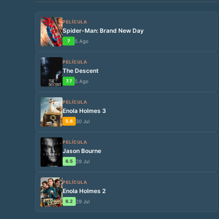
PELÍCULA
Spider-Man: Brand New Day
7
5 Ago
PELÍCULA
The Descent
7.7
5 Ago
PELÍCULA
Enola Holmes 3
5.6
30 Jul
PELÍCULA
Jason Bourne
6.5
29 Jul
PELÍCULA
Enola Holmes 2
6.2
29 Jul