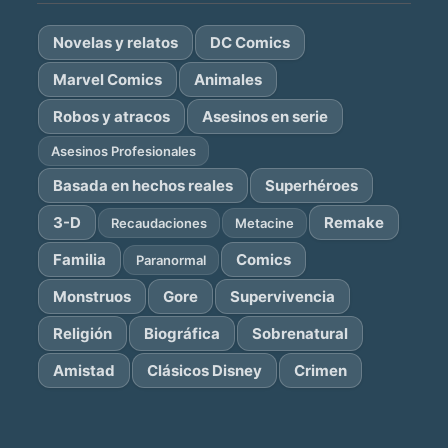
Novelas y relatos
DC Comics
Marvel Comics
Animales
Robos y atracos
Asesinos en serie
Asesinos Profesionales
Basada en hechos reales
Superhéroes
3-D
Remake
Recaudaciones
Metacine
Familia
Comics
Paranormal
Monstruos
Gore
Supervivencia
Religión
Biográfica
Sobrenatural
Amistad
Clásicos Disney
Crimen