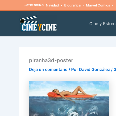
·
·
·
Navidad
Biográfica
Marvel Comics
TRENDING:
Ir
al
Cine y Estren
contenido
piranha3d-poster
Deja un comentario
/ Por
David González
/
3