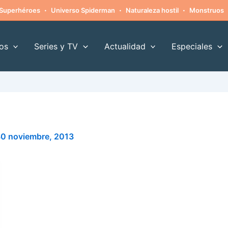
·
·
·
Superhéroes
Universo Spiderman
Naturaleza hostil
Monstruos
os
Series y TV
Actualidad
Especiales
0 noviembre, 2013