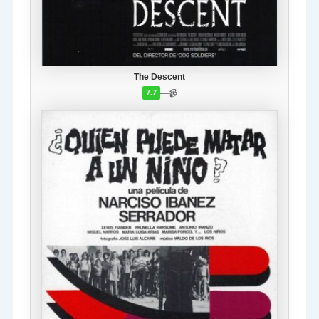
The Descent
—
📹
7.7