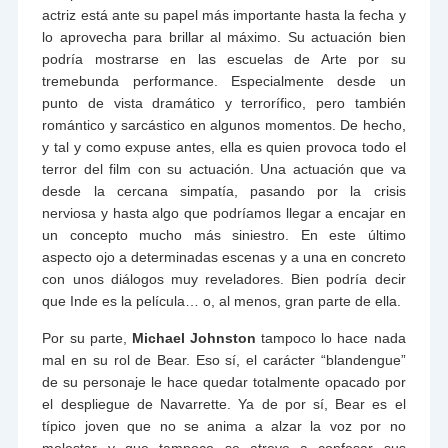
actriz está ante su papel más importante hasta la fecha y
lo aprovecha para brillar al máximo. Su actuación bien
podría mostrarse en las escuelas de Arte por su
tremebunda performance. Especialmente desde un
punto de vista dramático y terrorífico, pero también
romántico y sarcástico en algunos momentos. De hecho,
y tal y como expuse antes, ella es quien provoca todo el
terror del film con su actuación. Una actuación que va
desde la cercana simpatía, pasando por la crisis
nerviosa y hasta algo que podríamos llegar a encajar en
un concepto mucho más siniestro. En este último
aspecto ojo a determinadas escenas y a una en concreto
con unos diálogos muy reveladores. Bien podría decir
que Inde es la película… o, al menos, gran parte de ella.
Por su parte,
Michael Johnston
tampoco lo hace nada
mal en su rol de Bear. Eso sí, el carácter “blandengue”
de su personaje le hace quedar totalmente opacado por
el despliegue de Navarrette. Ya de por sí, Bear es el
típico joven que no se anima a alzar la voz por no
molestar y que tampoco se atreve a confesar sus