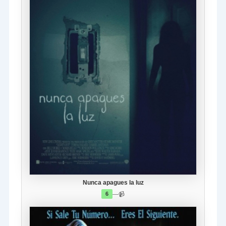
Nunca apagues la luz
—
📹
6