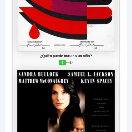
¿Quién puede matar a un niño?
—
📹
8