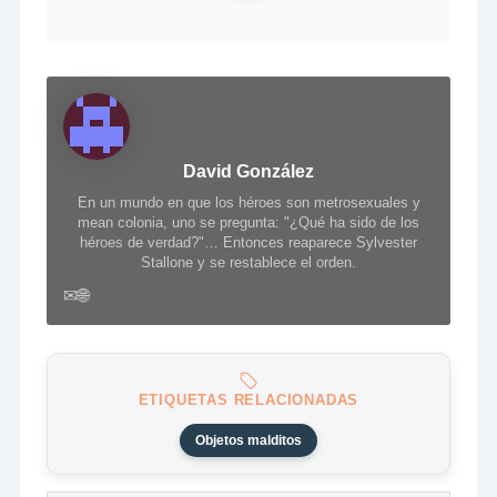
David González
En un mundo en que los héroes son metrosexuales y
mean colonia, uno se pregunta: "¿Qué ha sido de los
héroes de verdad?"… Entonces reaparece Sylvester
Stallone y se restablece el orden.
✉
🌐
ETIQUETAS RELACIONADAS
Objetos malditos