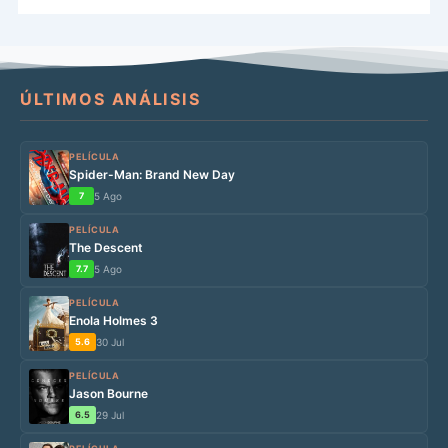
ÚLTIMOS ANÁLISIS
PELÍCULA
Spider-Man: Brand New Day
7
5 Ago
PELÍCULA
The Descent
7.7
5 Ago
PELÍCULA
Enola Holmes 3
5.6
30 Jul
PELÍCULA
Jason Bourne
6.5
29 Jul