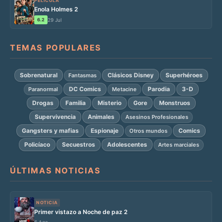
PELÍCULA
Enola Holmes 2
6.2
29 Jul
TEMAS POPULARES
Sobrenatural
Clásicos Disney
Superhéroes
Fantasmas
DC Comics
Parodia
3-D
Paranormal
Metacine
Drogas
Familia
Misterio
Gore
Monstruos
Supervivencia
Animales
Asesinos Profesionales
Gangsters y mafias
Espionaje
Comics
Otros mundos
Policíaco
Secuestros
Adolescentes
Artes marciales
ÚLTIMAS NOTICIAS
NOTICIA
Primer vistazo a Noche de paz 2