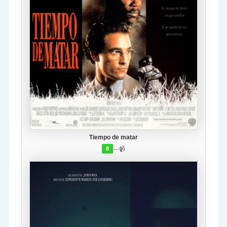
Tiempo de matar
—
📹
8