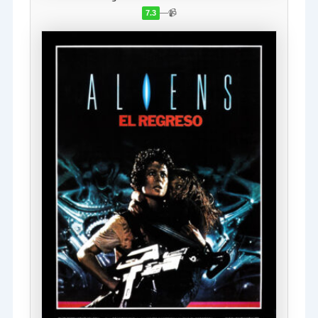
—
📹
7.3