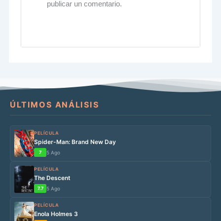
publicar un comentario.
ÚLTIMOS ANÁLISIS
PELÍCULA
Spider-Man: Brand New Day
7
5 Ago
PELÍCULA
The Descent
7.7
5 Ago
PELÍCULA
Enola Holmes 3