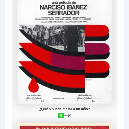
¿Quién puede matar a un niño?
—
📹
8