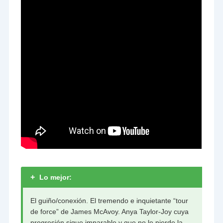
+
Lo mejor:
El guiño/conexión. El tremendo e inquietante “tour
de force” de James McAvoy. Anya Taylor-Joy cuya
progresión sigue imparable y que no le pierde la