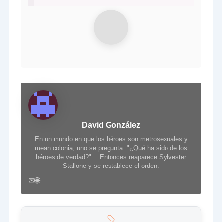
David González
En un mundo en que los héroes son metrosexuales y
mean colonia, uno se pregunta: "¿Qué ha sido de los
héroes de verdad?"… Entonces reaparece Sylvester
Stallone y se restablece el orden.
✉
🌐