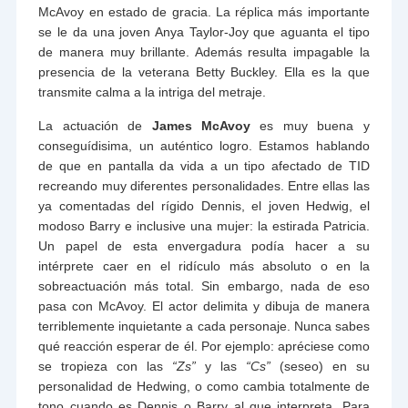
McAvoy en estado de gracia. La réplica más importante
se le da una joven Anya Taylor-Joy que aguanta el tipo
de manera muy brillante. Además resulta impagable la
presencia de la veterana Betty Buckley. Ella es la que
transmite calma a la intriga del metraje.
La actuación de
James McAvoy
es muy buena y
conseguídisima, un auténtico logro. Estamos hablando
de que en pantalla da vida a un tipo afectado de TID
recreando muy diferentes personalidades. Entre ellas las
ya comentadas del rígido Dennis, el joven Hedwig, el
modoso Barry e inclusive una mujer: la estirada Patricia.
Un papel de esta envergadura podía hacer a su
intérprete caer en el ridículo más absoluto o en la
sobreactuación más total. Sin embargo, nada de eso
pasa con McAvoy. El actor delimita y dibuja de manera
terriblemente inquietante a cada personaje. Nunca sabes
qué reacción esperar de él. Por ejemplo: apréciese como
se tropieza con las
“Zs”
y las
“Cs”
(seseo) en su
personalidad de Hedwing, o como cambia totalmente de
tono cuando es Dennis o Barry al que interpreta. Para