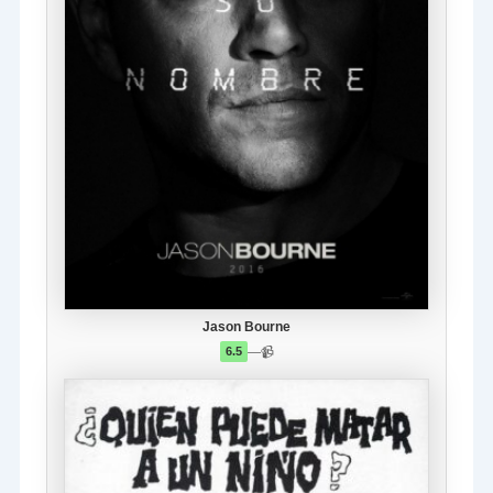
Jason Bourne
—
📹
6.5