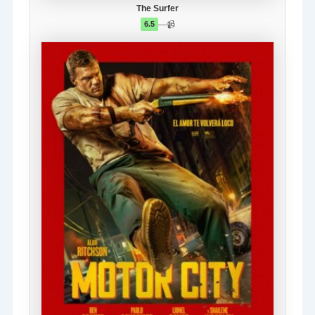
The Surfer
—
📹
6.5