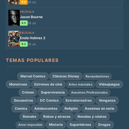
5.6
30 Jul
PELÍCULA
Jason Bourne
6.5
29 Jul
PELÍCULA
Enola Holmes 2
6.2
29 Jul
TEMAS POPULARES
Marvel Comics
Clásicos Disney
Recaudaciones
Monstruos
Estrenos de cine
Videojuegos
Artes marciales
Crimen
Supervivencia
Asesinos Profesionales
Secuestros
DC Comics
Extraterrestres
Venganza
Comics
Adolescentes
Religión
Asesinos en serie
Remake
Robos y atracos
Novelas y relatos
Misterio
Superhéroes
Drogas
Amor imposible