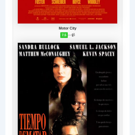
Motor City
—
📹
7.5