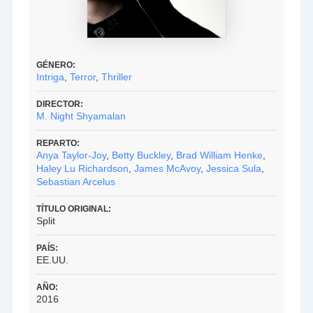
GÉNERO:
Intriga
,
Terror
,
Thriller
DIRECTOR:
M. Night Shyamalan
REPARTO:
Anya Taylor-Joy
,
Betty Buckley
,
Brad William Henke
,
Haley Lu Richardson
,
James McAvoy
,
Jessica Sula
,
Sebastian Arcelus
TÍTULO ORIGINAL:
Split
PAÍS:
EE.UU.
AÑO:
2016