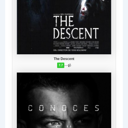
The Descent
—
📹
7.7