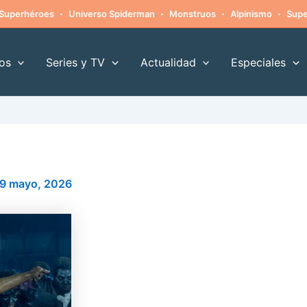
·
·
·
·
Superhéroes
Universo Spiderman
Monstruos
Alpinismo
Supe
os
Series y TV
Actualidad
Especiales
9 mayo, 2026