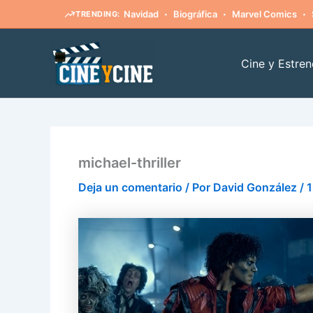
·
·
·
Navidad
Biográfica
Marvel Comics
TRENDING:
Ir
al
Cine y Estren
contenido
michael-thriller
Deja un comentario
/ Por
David González
/
1