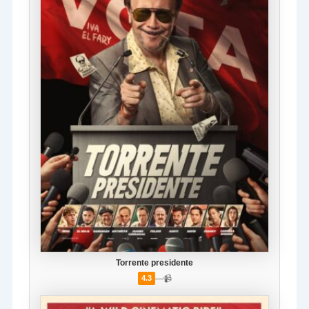
Torrente presidente
—
📹
4.3