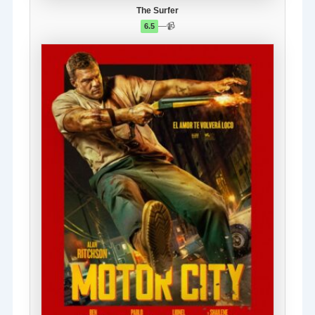
The Surfer
—
📹
6.5