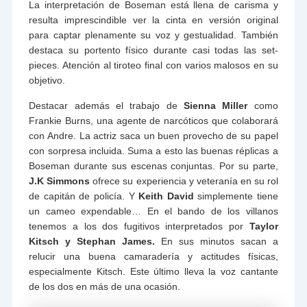
La interpretación de Boseman está llena de carisma y
resulta imprescindible ver la cinta en versión original
para captar plenamente su voz y gestualidad. También
destaca su portento físico durante casi todas las set-
pieces. Atención al tiroteo final con varios malosos en su
objetivo.
Destacar además el trabajo de
Sienna Miller
como
Frankie Burns, una agente de narcóticos que colaborará
con Andre. La actriz saca un buen provecho de su papel
con sorpresa incluida. Suma a esto las buenas réplicas a
Boseman durante sus escenas conjuntas. Por su parte,
J.K Simmons
ofrece su experiencia y veteranía en su rol
de capitán de policía. Y
Keith David
simplemente tiene
un cameo expendable… En el bando de los villanos
tenemos a los dos fugitivos interpretados por
Taylor
Kitsch y Stephan James.
En sus minutos sacan a
relucir una buena camaradería y actitudes físicas,
especialmente Kitsch. Este último lleva la voz cantante
de los dos en más de una ocasión.