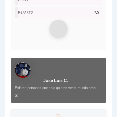
GUIÓN
7.5
REPARTO
Jose Luis C.
Existen personas que solo quieren ver el mundo arder
✉