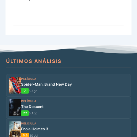
ÚLTIMOS ANÁLISIS
PELÍCULA
Spider-Man: Brand New Day
7
5 Ago
PELÍCULA
The Descent
7.7
5 Ago
PELÍCULA
Enola Holmes 3
5.6
30 Jul