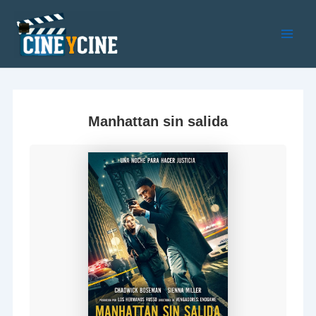
Ir
al
contenido
Main
Men
Manhattan sin salida