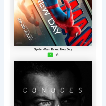
Spider-Man: Brand New Day
—
📹
7