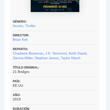
GÉNERO:
Acción
,
Thriller
DIRECTOR:
Brian Kirk
REPARTO:
Chadwick Boseman
,
J.K. Simmons
,
Keith David
,
Sienna Miller
,
Stephan James
,
Taylor Kitsch
TÍTULO ORIGINAL:
21 Bridges
PAÍS:
EE.UU.
AÑO:
2019
DURACIÓN: