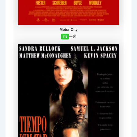
Motor City
—
📹
7.5