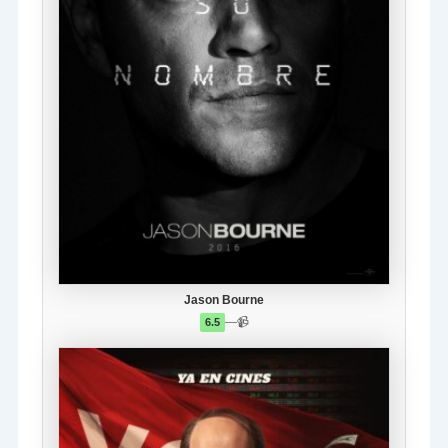
Jason Bourne
—
📹
6.5