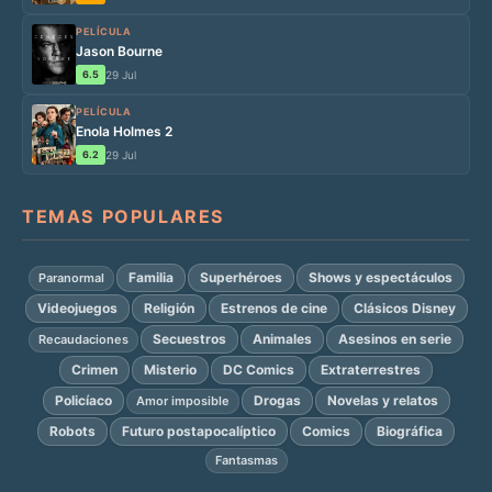
PELÍCULA
Jason Bourne
6.5
29 Jul
PELÍCULA
Enola Holmes 2
6.2
29 Jul
TEMAS POPULARES
Familia
Superhéroes
Shows y espectáculos
Paranormal
Videojuegos
Religión
Estrenos de cine
Clásicos Disney
Secuestros
Animales
Asesinos en serie
Recaudaciones
Crimen
Misterio
DC Comics
Extraterrestres
Policíaco
Drogas
Novelas y relatos
Amor imposible
Robots
Futuro postapocalíptico
Comics
Biográfica
Fantasmas